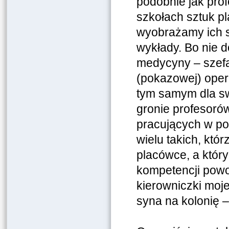
podobnie jak pr
szkołach sztuk pl
wyobrażamy ich s
wykłady. Bo nie 
medycyny – szefa 
(pokazowej) oper
tym samym dla sw
gronie profesorów
pracujących w po
wielu takich, któr
placówce, a któr
kompetencji powod
kierowniczki moje
syna na kolonię 