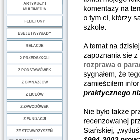
ARTYKUŁY I
komentaży na ten
MULTIMEDIA
.
o tym ci, którzy s
FELIETONY
szkole.
ESEJE I WYWIADY
.
A temat na dzisiej
RELACJE
zapoznania się z 
DOBRE PRAKTYKI
Z PRZEDSZKOLI
rozprawa o para
Z PODSTAWÓWEK
sygnałem, że tego
zamieściłem infor
Z GIMNAZJÓW
praktycznego ni
Z LICEÓW
Z ZAWODÓWEK
Nie było także pr
NGO
Z FUNDACJI
recenzowanej prze
Stańskiej, „wytłuś
ZE STOWARZYSZEŃ
1994-2002 prowa