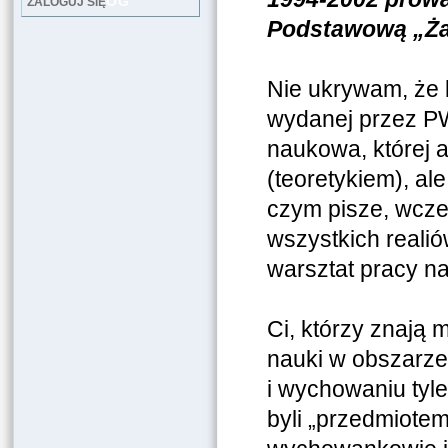
LOG
ZALOGUJ SIĘ
Podstawową „Żak
Nie ukrywam, że b
wydanej przez PW
naukowa, której a
(teoretykiem), al
czym pisze, wcze
wszystkich reali
warsztat pracy na
Ci, którzy znają 
nauki w obszarze
i wychowaniu tyle
byli „przedmiotem