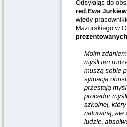
Odsyłając do obs
red.Ewa Jurkiewi
wtedy pracownik
Mazurskiego w Ol
prezentowanych 
Moim zdaniem 
myśli ten rodz
muszą sobie p
sytuacja obus
przestają myś
procedur myśl
szkolnej, któr
naturalną, ale 
ludzie, absolw