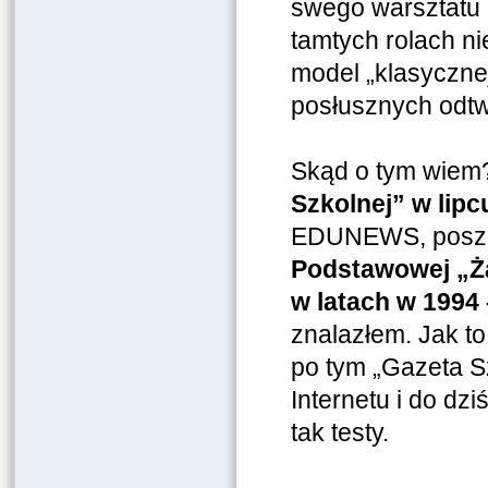
swego warsztatu p
tamtych rolach n
model „klasycznej
posłusznych odt
Skąd o tym wie
Szkolnej” w lipc
EDUNEWS, poszuk
Podstawowej „Ża
w latach w 1994 
znalazłem. Jak to
po tym „Gazeta Sz
Internetu i do dzi
tak testy.