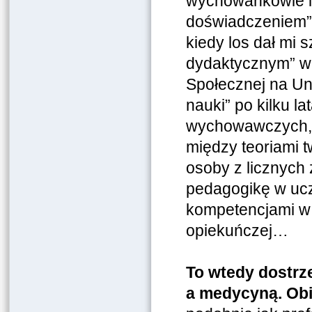
wychowankowie in
doświadczeniem”,
kiedy los dał mi
dydaktycznym” w 
Społecznej na Uni
nauki” po kilku 
wychowawczych, 
między teoriami 
osoby z licznych 
pedagogikę w ucz
kompetencjami w 
opiekuńczej…
To wtedy dostrz
a medycyną. Obi