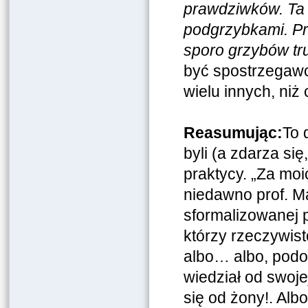
prawdziwków. Ta 
podgrzybkami. Prz
sporo grzybów t
być spostrzegawc
wielu innych, niż
Reasumując:
To 
byli (a zdarza si
praktycy. „Za moi
niedawno prof. M
sformalizowanej p
którzy rzeczywis
albo… albo, podob
wiedział od swoje
się od żony!. Alb