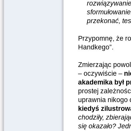
rozwiązywani
sformułowaniem
przekonać, tes
Przypomnę, że ro
Handkego”.
Zmierzając powoli
– oczywiście –
ni
akademika był 
prostej zależnośc
uprawnia nikogo
kiedyś zilustro
chodziły, zbieraj
się okazało? Jedn