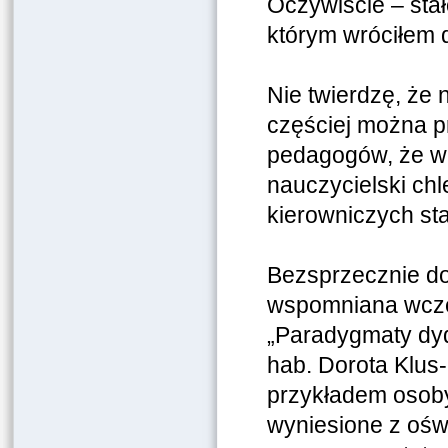
Oczywiście – stał
którym wróciłem do
Nie twierdzę, że 
częściej można 
pedagogów, że wc
nauczycielski ch
kierowniczych st
Bezsprzecznie do
wspomniana wcześ
„Paradygmaty dyda
hab. Dorota Klus
przykładem osoby
wyniesione z ośw