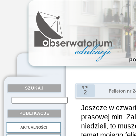
gru
SZUKAJ
Felieton nr 
2
Jeszcze w czwart
PUBLIKACJE
prasowej min. Zal
niedzieli, to mus
AKTUALNOŚCI
.
temat mojego felie