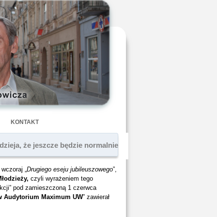
KONTAKT
adzieja, że jeszcze będzie normalnie
wczoraj „
Drugiego eseju jubileuszowego
”,
Młodzieży,
czyli wyrażeniem tego
kcji” pod zamieszczoną 1 czerwca
ś w Audytorium Maximum UW
” zawierał