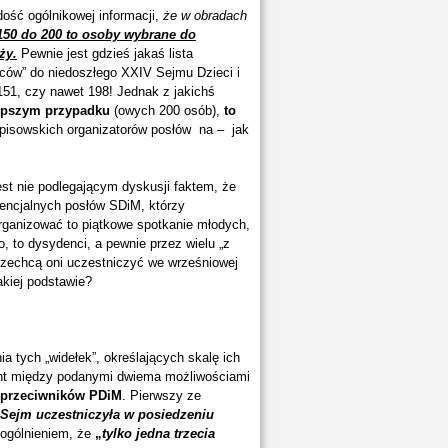
dość ogólnikowej informacji,
że w obradach
150 do 200 to osoby
wybrane do
ży.
Pewnie jest gdzieś jakaś lista
ńców” do niedoszłego XXIV Sejmu Dzieci i
151, czy nawet 198! Jednak z jakichś
epszym przypadku
(owych 200 osób),
to
pisowskich organizatorów posłów na – jak
st nie podlegającym dyskusji faktem, że
tencjalnych posłów SDiM, którzy
organizować to piątkowe spotkanie młodych,
, to dysydenci, a pewnie przez wielu „z
y zechcą oni uczestniczyć we wrześniowej
akiej podstawie?
a tych „widełek”, określających skalę ich
cent między podanymi dwiema możliwościami
i przeciwników PDiM
. Pierwszy ze
Sejm uczestniczyła w posiedzeniu
uogólnieniem, że
„
tylko jedna trzecia