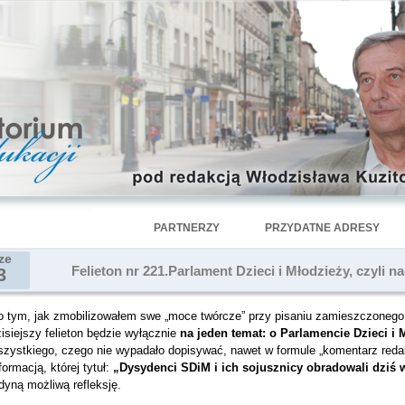
PARTNERZY
PRZYDATNE ADRESY
ze
Felieton nr 221.Parlament Dzieci i Młodzieży, czyli n
3
o tym, jak zmobilizowałem swe „moce twórcze” przy pisaniu zamieszczonego 
isiejszy felieton będzie wyłącznie
na jeden temat: o Parlamencie Dzieci i 
szystkiego, czego nie wypadało dopisywać, nawet w formule „komentarz reda
formacją, której tytuł:
„
Dysydenci SDiM i ich sojusznicy obradowali dzi
dyną możliwą refleksję.