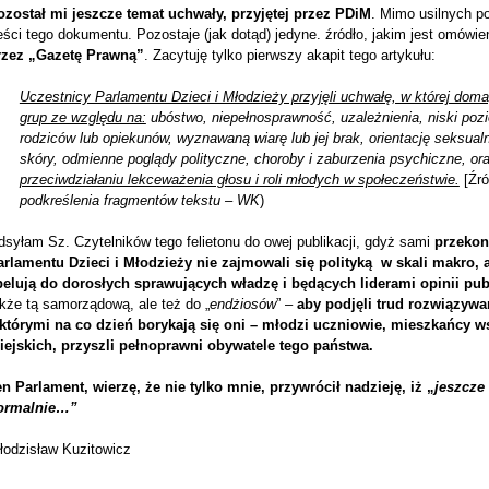
ozostał mi jeszcze temat uchwały, przyjętej przez PDiM
. Mimo usilnych p
eści tego dokumentu. Pozostaje (jak dotąd) jedyne. źródło, jakim jest omówien
rzez „Gazetę Prawną”
. Zacytuję tylko pierwszy akapit tego artykułu:
Uczestnicy Parlamentu Dzieci i Młodzieży przyjęli uchwałę, w której doma
grup ze względu na:
ubóstwo, niepełnosprawność, uzależnienia, niski poz
rodziców lub opiekunów, wyznawaną wiarę lub jej brak, orientację seksua
skóry, odmienne poglądy polityczne, choroby i zaburzenia psychiczne, or
przeciwdziałaniu lekceważenia głosu i roli młodych w społeczeństwie.
[Źró
podkreślenia fragmentów tekstu – WK
)
syłam Sz. Czytelników tego felietonu do owej publikacji, gdyż sami
przekon
arlamentu Dzieci i Młodzieży nie zajmowali się polityką w skali makro, 
pelują do dorosłych sprawujących władzę i będących liderami opinii pub
kże tą samorządową, ale też do „
endżiosów
” –
aby podjęli trud rozwiązywa
 którymi na co dzień borykają się oni – młodzi uczniowie, mieszkańcy ws
iejskich, przyszli pełnoprawni obywatele tego państwa.
en Parlament, wierzę, że nie tylko mnie, przywrócił nadzieję, iż „
jeszcze
ormalnie…”
łodzisław Kuzitowicz