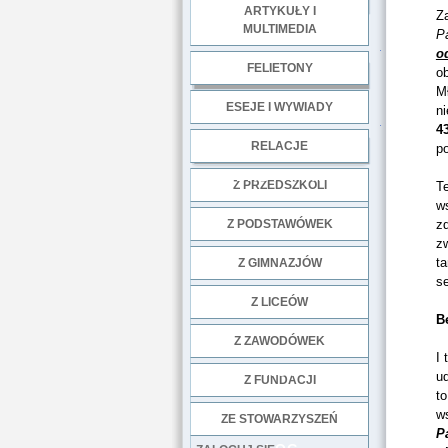
ARTYKUŁY I
Za
MULTIMEDIA
P
.
o
FELIETONY
o
M
ESEJE I WYWIADY
ni
.
4
RELACJE
p
DOBRE PRAKTYKI
Z PRZEDSZKOLI
Te
w
Z PODSTAWÓWEK
zd
zw
t
Z GIMNAZJÓW
se
Z LICEÓW
B
Z ZAWODÓWEK
I 
NGO
u
Z FUNDACJI
to
w
ZE STOWARZYSZEŃ
P