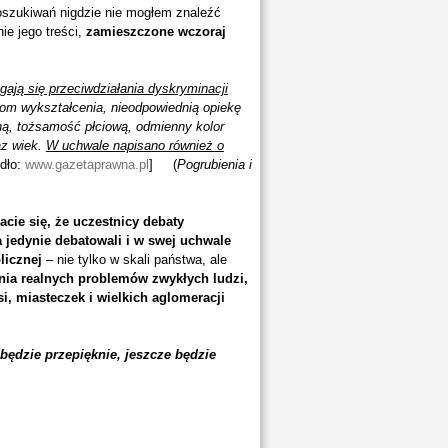
oszukiwań nigdzie nie mogłem znaleźć
ie jego treści,
zamieszczone wczoraj
gają się przeciwdziałania dyskryminacji
iom wykształcenia, nieodpowiednią opiekę
lną, tożsamość płciową, odmienny kolor
az wiek.
W uchwale napisano również o
dło:
www.gazetaprawna.pl
] (
Pogrubienia i
acie się, że uczestnicy debaty
a jedynie debatowali i w swej uchwale
licznej
– nie tylko w skali państwa, ale
nia realnych problemów zwykłych ludzi,
i, miasteczek i wielkich aglomeracji
 będzie przepięknie, jeszcze będzie