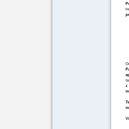
P
tr
p
Od
P
a
ta
z
m
T
n
W