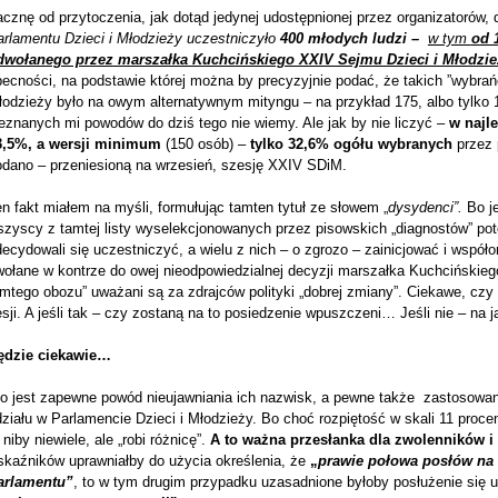
cznę od przytoczenia, jak dotąd jedynej udostępnionej przez organizatorów, 
arlamentu Dzieci i Młodzieży uczestniczyło
400 młodych ludzi
–
w tym
od 
dwołanego przez marszałka Kuchcińskiego XXIV Sejmu Dzieci i Młodzie
becności, na podstawie której można by precyzyjnie podać, że takich ”wybra
łodzieży było na owym alternatywnym mityngu – na przykład 175, albo tylko 
eznanych mi powodów do dziś tego nie wiemy. Ale jak by nie liczyć –
w najl
3,5%,
a wersji minimum
(150 osób) –
tylko 32,6% ogółu wybranych
przez 
odano – przeniesioną na wrzesień, szesję XXIV SDiM.
n fakt miałem na myśli, formułując tamten tytuł ze słowem „
dysydenci”.
Bo je
szyscy z tamtej listy wyselekcjonowanych przez pisowskich „diagnostów” po
ecydowali się uczestniczyć, a wielu z nich – o zgrozo – zainicjować i współ
ołane w kontrze do owej nieodpowiedzialnej decyzji marszałka Kuchcińskiego
amtego obozu” uważani są za zdrajców polityki „dobrej zmiany”. Ciekawe, cz
sji. A jeśli tak – czy zostaną na to posiedzenie wpuszczeni… Jeśli nie – na j
ędzie ciekawie…
to jest zapewne powód nieujawniania ich nazwisk, a pewne także zastosowani
działu w Parlamencie Dzieci i Młodzieży. Bo choć rozpiętość w skali 11 pro
 niby niewiele, ale „robi różnicę”.
A to ważna przesłanka dla zwolenników 
skaźników uprawniałby do użycia określenia, że
„
prawie połowa posłów na 
arlamentu”
, to w tym drugim przypadku uzasadnione byłoby posłużenie się 