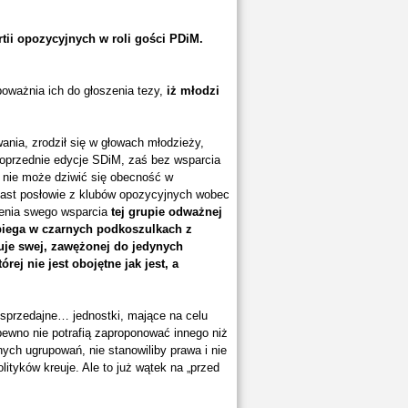
tii opozycyjnych w roli gości PDiM.
poważnia ich do głoszenia tezy,
iż młodzi
nia, zrodził się w głowach młodzieży,
poprzednie edycje SDiM, zaś bez wsparcia
e nie może dziwić się obecność w
ast posłowie z klubów opozycyjnych wobec
elenia swego wsparcia
tej grupie odważnej
 biega w czarnych podkoszulkach z
tuje swej, zawężonej do jedynych
ej nie jest obojętne jak jest, a
o sprzedajne… jednostki, mające na celu
pewno nie potrafią zaproponować innego niż
ych ugrupowań, nie stanowiliby prawa i nie
ityków kreuje. Ale to już wątek na „przed