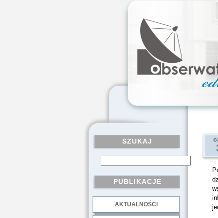
c
SZUKAJ
P
dz
PUBLIKACJE
w
in
AKTUALNOŚCI
.
je