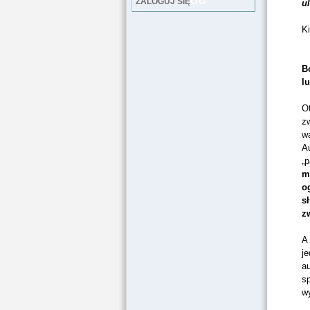
LOG
ZALOGUJ SIĘ
u
K
B
l
Ot
z
wa
A
„p
m
o
s
z
A 
je
au
sp
w