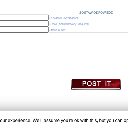
ZOSTAW ODPOWIEDŹ
Pseudonim (wymagane)
E-mail (niepublikowany) (required)
Strona WWW
(c) Obserwatorium Edukacji
ur experience. We'll assume you're ok with this, but you can opt
Wordpress themes created by
AwAdOn