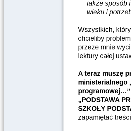
także sposób 
wieku i potrz
Wszystkich, który
chcieliby proble
przeze mnie wycią
lektury całej ust
A teraz muszę p
ministerialnego
programowej…”
„
PODSTAWA PR
SZKOŁY PODST
zapamiętać treści 