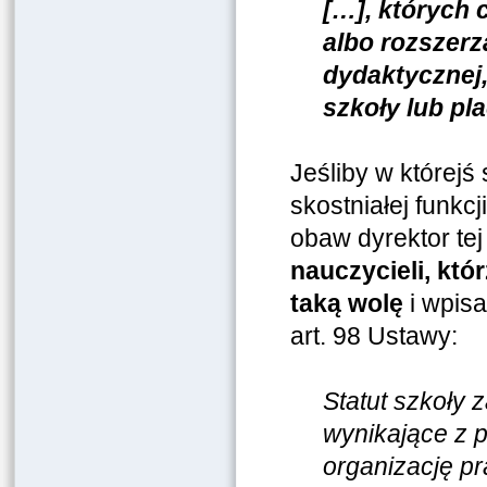
[…], których
albo rozszerz
dydaktycznej
szkoły lub pl
Jeśliby w którejś
skostniałej funkc
obaw dyrektor te
nauczycieli, kt
taką wolę
i wpisa
art. 98 Ustawy:
Statut szkoły 
wynikające z 
organizację pr