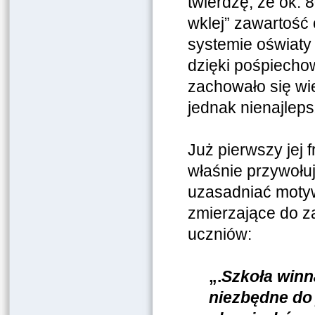
twierdzę, że ok. 8
wklej” zawartość
systemie oświaty 
dzięki pośpiecho
zachowało się wi
jednak nienajleps
Już pierwszy jej 
właśnie przywołu
uzasadniać motyw
zmierzające do z
uczniów:
„.
Szkoła winn
niezbędne do 