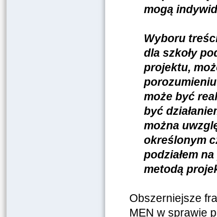
mogą indywidu
Wyboru treśc
dla szkoły po
projektu, mo
porozumieniu
może być real
być działanie
można uwzgl
określonym cz
podziałem na 
metodą projek
Obszerniejsze fr
MEN w sprawie p