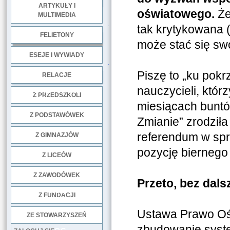
ARTYKUŁY I
oświatowego.
Że
MULTIMEDIA
.
tak krytykowana 
FELIETONY
może stać się swo
ESEJE I WYWIADY
.
Piszę to „ku pokr
RELACJE
nauczycieli, któr
DOBRE PRAKTYKI
Z PRZEDSZKOLI
miesiącach buntó
Z PODSTAWÓWEK
Zmianie” zrodził
referendum w spr
Z GIMNAZJÓW
pozycję biernego
Z LICEÓW
Z ZAWODÓWEK
Przeto, bez dal
NGO
Z FUNDACJI
Ustawa Prawo Oś
ZE STOWARZYSZEŃ
zbudowanie syste