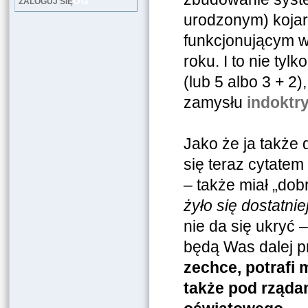
LOG
ZALOGUJ SIĘ
urodzonym) kojar
funkcjonującym w
roku. I to nie ty
(lub 5 albo 3 + 2)
zamysłu
indoktr
Jako że ja także 
się teraz cytatem 
– także miał „dobr
żyło się dostatnie
nie da się ukryć –
będą Was dalej 
zechce, potrafi 
także pod rząda