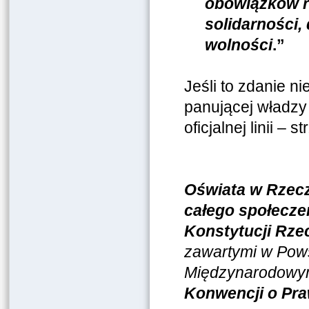
obowiązków r
solidarności, 
wolności
.”
Jeśli to zdanie n
panującej władzy
oficjalnej linii – 
Oświata w Rzecz
całego społecze
Konstytucji Rzec
zawartymi w Pows
Międzynarodowym
Konwencji o Pra