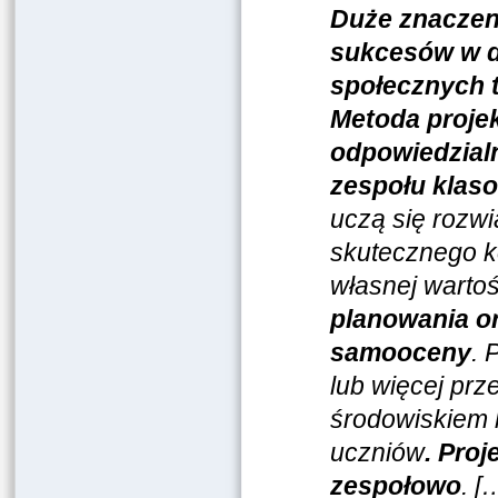
Duże znaczeni
sukcesów w d
społecznych t
Metoda proje
odpowiedzial
zespołu klas
uczą się rozw
skutecznego k
własnej wartoś
planowania o
samooceny
. 
lub więcej prz
środowiskiem 
uczniów
. Pro
zespołowo
. [