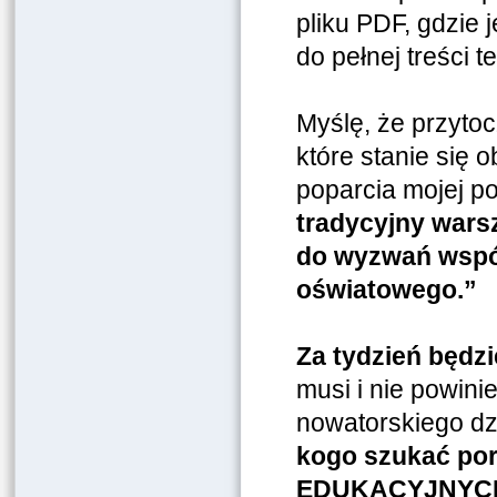
pliku PDF, gdzie 
do pełnej treści 
Myślę, że przyto
które stanie się 
poparcia mojej po
tradycyjny wars
do wyzwań wspó
oświatowego.”
Za tydzień będzie
musi i nie powin
nowatorskiego dz
kogo szukać por
EDUKACYJNYC