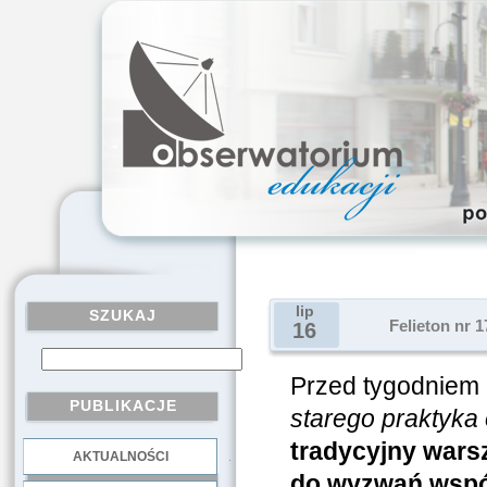
lip
SZUKAJ
Felieton nr 
16
Przed tygodniem 
PUBLIKACJE
starego praktyka 
tradycyjny wars
AKTUALNOŚCI
.
do wyzwań wspó