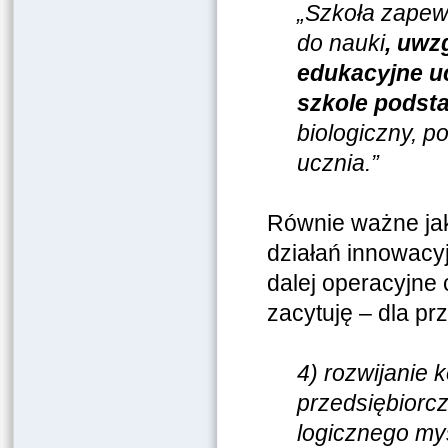
„Szkoła zapew
do nauki
, uwz
edukacyjne uc
szkole podsta
biologiczny, p
ucznia.”
Równie ważne ja
działań innowacy
dalej operacyjne 
zacytuję – dla prz
4) rozwijanie 
przedsiębiorcz
logicznego my