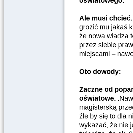
oświatowego.
Ale musi chcieć.
grozić mu jakaś k
że nowa władza t
przez siebie praw
miejscami – nawe
Oto dowody:
Zacznę od popar
oświatowe.
.Naw
magisterską prze
źle by się to dla
wykazać, że nie j