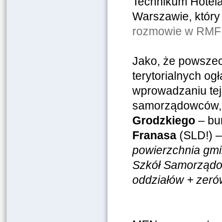
Technikum Hotel
Warszawie, który 
rozmowie w RMF
Jako, że powszec
terytorialnych o
wprowadzaniu tej 
samorządowców, kt
Grodzkiego
– bu
Franasa
(SLD!) –
powierzchnia gmin
Szkół Samorządo
oddziałów + zer