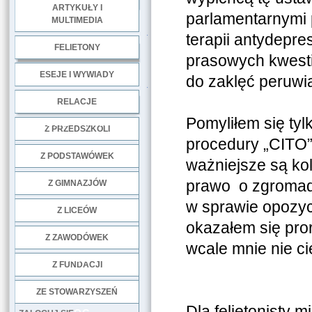
ARTYKUŁY I
parlamentarnymi 
MULTIMEDIA
.
terapii antydepre
FELIETONY
prasowych kwesti
ESEJE I WYWIADY
do zaklęć peruw
.
RELACJE
Pomyliłem się tyl
DOBRE PRAKTYKI
Z PRZEDSZKOLI
procedury „CITO”,
Z PODSTAWÓWEK
ważniejsze są ko
prawo o zgromadz
Z GIMNAZJÓW
w sprawie opozycj
Z LICEÓW
okazałem się pror
Z ZAWODÓWEK
wcale mnie nie ci
NGO
Z FUNDACJI
ZE STOWARZYSZEŃ
Dla felietonisty 