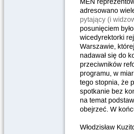
MEN reprezentowa
adresowano wiele 
pytający (i widzo
posunięciem było
wicedyrektorki re
Warszawie, której
nadawał się do k
przeciwników re
programu, w miarę
tego stopnia, że 
spotkanie bez ko
na temat podstaw
obejrzeć. W końc
Włodzisław Kuzit