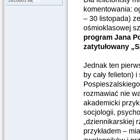
LOG
ZALOGUJ SIĘ
komentowania: og
– 30 listopada) 
ośmioklasowej sz
program Jana Po
zatytułowany „S
Jednak ten pierw
by cały felieton) 
Pospieszalskiego
rozmawiać nie war
akademicki przyk
socjologii, psych
„dziennikarskiej 
przykładem – mia