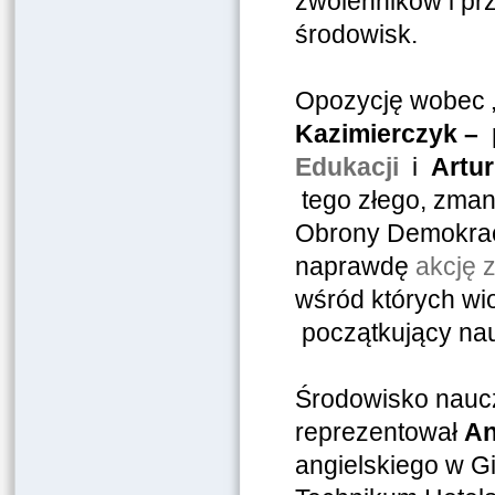
zwolenników i prz
środowisk.
Opozycję wobec „
Kazimierczyk –
Edukacji
i
Artur
tego złego, zman
Obrony Demokracji
naprawdę
akcję 
wśród których wi
początkujący nauc
Środowisko naucz
reprezentował
An
angielskiego w G