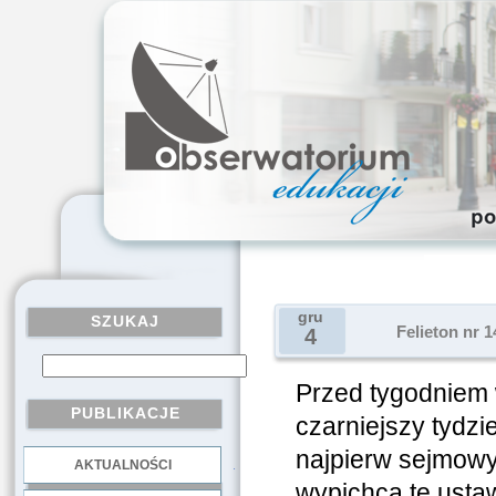
gru
SZUKAJ
Felieton nr 
4
Przed tygodniem 
PUBLIKACJE
czarniejszy tydzi
najpierw sejmowy
AKTUALNOŚCI
.
wypichcą tę usta