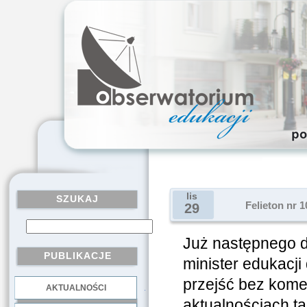
lis
SZUKAJ
Felieton nr 1
29
Już następnego d
PUBLIKACJE
minister edukacji
przejść bez komen
AKTUALNOŚCI
.
aktualnościach t