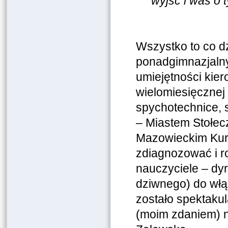
wyjść i was o
Wszystko to co d
ponadgimnazjalny
umiejętności kier
wielomiesięcznej 
spychotechnice, 
– Miastem Stołe
Mazowieckim Kura
zdiagnozować i ro
nauczyciele – dyr
dziwnego) do włą
zostało spektaku
(moim zdaniem) ni