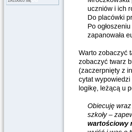
LOG
ZALOGUJ SIĘ
uczniów i ich 
Do placówki pr
Po ogłoszeniu 
zapanowała eu
Warto zobaczyć ta
zobaczyć twarz b
(zaczerpnięty z 
cytat wypowiedzi 
logikę, leżącą u p
Obiecuję wraz
szkoły – zapew
wartościowy 