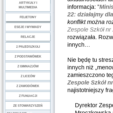
ARTYKUŁY I
informacja: ”
Mini
MULTIMEDIA
.
22: działajmy dl
FELIETONY
konflikt można r
ESEJE I WYWIADY
Zespole Szkół nr
.
rozwiązała. Rozwi
RELACJE
innych…
DOBRE PRAKTYKI
Z PRZEDSZKOLI
Z PODSTAWÓWEK
Nie będę tu stres
innych niż „menow
Z GIMNAZJÓW
zamieszczono teg
Z LICEÓW
Zespole Szkół n
Z ZAWODÓWEK
najistotniejszy fr
NGO
Z FUNDACJI
Dyrektor Zesp
ZE STOWARZYSZEŃ
Mroczkowska po