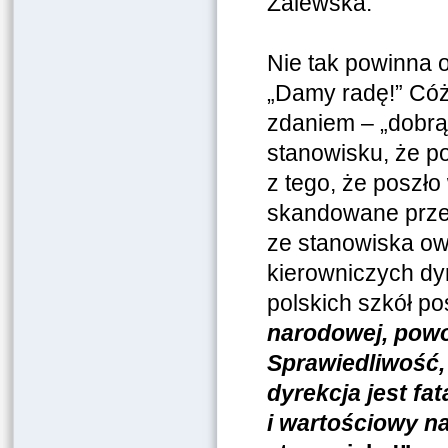
Zalewska.
Nie tak powinna o
„Damy radę!” Cóż 
zdaniem – „dobrą
stanowisku, że p
z tego, że poszło
skandowane przez
ze stanowiska owe
kierowniczych dy
polskich szkół po
narodowej, powo
Sprawiedliwość, 
dyrekcja jest fat
i wartościowy n