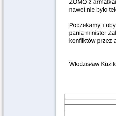
ZOMO z armatkam
nawet nie było t
Poczekamy, i oby
panią minister Z
konfliktów przez
Włodzisław Kuzit