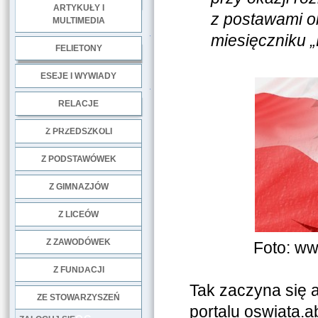
ARTYKUŁY I
z postawami ob
MULTIMEDIA
.
miesięczniku „
FELIETONY
ESEJE I WYWIADY
.
RELACJE
DOBRE PRAKTYKI
Z PRZEDSZKOLI
Z PODSTAWÓWEK
Z GIMNAZJÓW
Z LICEÓW
Z ZAWODÓWEK
Foto: ww
NGO
Z FUNDACJI
Tak zaczyna się 
ZE STOWARZYSZEŃ
portalu oswiata.