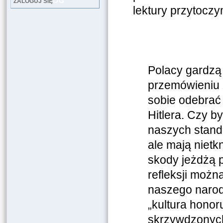
LOG
ZALOGUJ SIĘ
lektury przytocz
Polacy gardzą 
przemówieniu z
sobie odebrać
Hitlera. Czy b
naszych stand
ale mają nietkn
skody jeżdżą 
refleksji moż
naszego narodu
„kultura honoru
skrzywdzonych