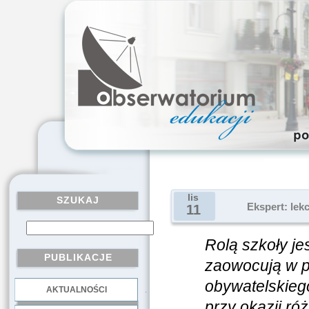
lis
SZUKAJ
Ekspert: lek
11
Rolą szkoły je
PUBLIKACJE
zaowocują w p
obywatelskiego
AKTUALNOŚCI
.
przy okazji r