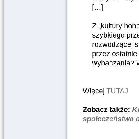
[…]
Z „kultury hon
szybkiego prz
rozwodzącej si
przez ostatnie
wybaczania? W
Więcej
TUTAJ
Zobacz także:
Ko
społeczeństwa o