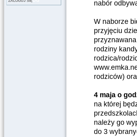
LOG
ZALOGUJ SIĘ
nabór odbywa 
W naborze bio
przyjęciu dzi
przyznawana w
rodziny kand
rodzica/rodz
www.emka.new
rodziców) or
4 maja o god
na której będ
przedszkolach
należy go wyp
do 3 wybrany