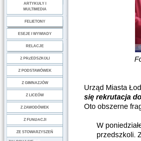
ARTYKUŁY I
MULTIMEDIA
.
FELIETONY
ESEJE I WYWIADY
.
RELACJE
DOBRE PRAKTYKI
Fo
Z PRZEDSZKOLI
Z PODSTAWÓWEK
Z GIMNAZJÓW
Urząd Miasta Łodz
Z LICEÓW
się rekrutacja d
Oto obszerne fra
Z ZAWODÓWEK
NGO
Z FUNDACJI
W poniedziałe
ZE STOWARZYSZEŃ
przedszkoli.