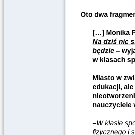
Oto dwa fragmen
[…] Monika P
Na dziś nic s
będzie
– wyja
w klasach s
Miasto w zwi
edukacji, al
nieotworzeni
nauczyciele 
–
W klasie sp
fizycznego i 