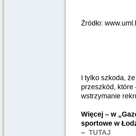
Źródło: www.uml.l
I tylko szkoda, ż
przeszkód, któr
wstrzymanie rekru
Więcej – w „Gaz
sportowe w Łodz
–
TUTAJ