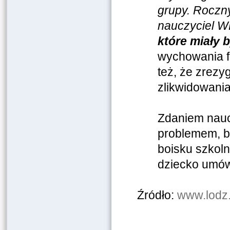
grupy. Roczny
nauczyciel WF
które miały 
wychowania f
też, że zrez
zlikwidowania
Zdaniem nauc
problemem, b
boisku szkoln
dziecko umów
Źródło:
www.lodz.