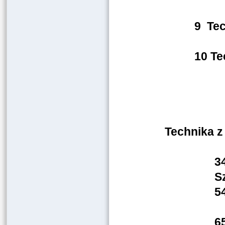
Ost
9 Te
R
10 T
By
Technika z 
3
S
5
6