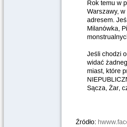
Rok temu w pi
Warszawy, w 
adresem. Jeśl
Milanówka, Pi
monstrualnyc
Jeśli chodzi 
widać żadnego
miast, które p
NIEPUBLICZNE
Sącza, Żar, cz
Źródło:
hwww.fac