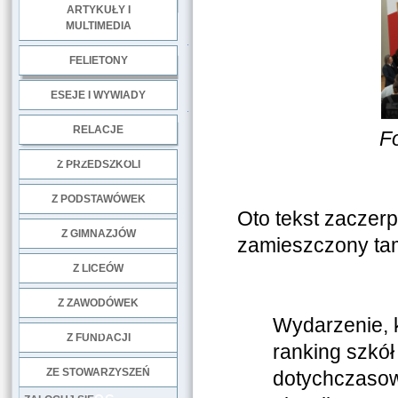
ARTYKUŁY I
MULTIMEDIA
.
FELIETONY
ESEJE I WYWIADY
.
RELACJE
F
DOBRE PRAKTYKI
Z PRZEDSZKOLI
Z PODSTAWÓWEK
Oto tekst zaczer
Z GIMNAZJÓW
zamieszczony tam
Z LICEÓW
Z ZAWODÓWEK
Wydarzenie, k
NGO
Z FUNDACJI
ranking szkół
ZE STOWARZYSZEŃ
dotychczasow