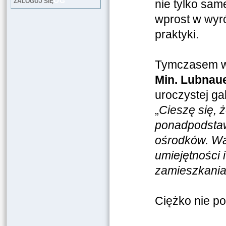
LOG
ZALOGUJ SIĘ
nie tylko sam
wprost w wyró
praktyki.
Tymczasem wa
Min. Lubnau
uroczystej ga
„
Cieszę się, 
ponadpodstaw
ośrodków. Waż
umiejętności 
zamieszkania
Ciężko nie p