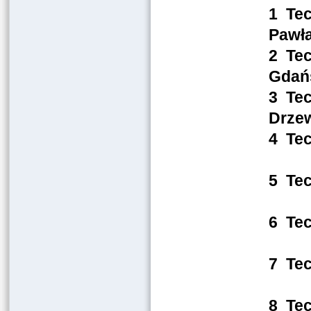
1 Tec
Pawł
2 Tec
Gda
3 Tec
Drz
4 Tec
No
5 Tec
Lu
6 Te
Zie
7 Te
Sz
8 Te