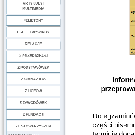
ARTYKUŁY I
MULTIMEDIA
.
FELIETONY
ESEJE I WYWIADY
.
RELACJE
DOBRE PRAKTYKI
Z PRZEDSZKOLI
Z PODSTAWÓWEK
Inform
Z GIMNAZJÓW
przeprowa
Z LICEÓW
Z ZAWODÓWEK
NGO
Do egzaminów
Z FUNDACJI
części pisem
ZE STOWARZYSZEŃ
terminie dod