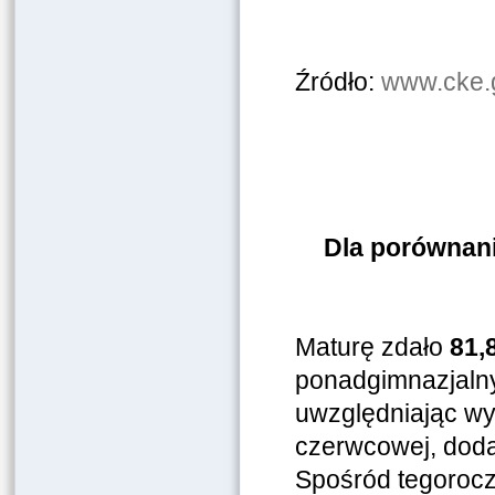
Źródło:
www.cke.g
Dla porównani
Maturę zdało
81,
ponadgimnazjalny
uwzględniając wy
czerwcowej, doda
Spośród tegoroc