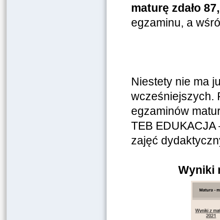
maturę zdało 87
egzaminu, a wśr
Niestety nie ma j
wcześniejszych. 
egzaminów matura
TEB EDUKACJA – o
zajęć dydaktyczn
Wyniki 