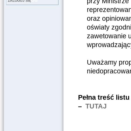
przy Ministrze
LOG
ZALOGUJ SIĘ
reprezentowan
oraz opiniowan
oświaty zgodni
zawetowanie u
wprowadzający
Uważamy propo
niedopracowan
Pełna treść list
–
TUTAJ