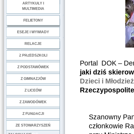
ARTYKUŁY I
MULTIMEDIA
.
FELIETONY
ESEJE I WYWIADY
.
RELACJE
DOBRE PRAKTYKI
Z PRZEDSZKOLI
Portal DOK – De
Z PODSTAWÓWEK
jaki dziś skiero
Z GIMNAZJÓW
Dzieci i Młodzie
Rzeczypospolitej
Z LICEÓW
Z ZAWODÓWEK
NGO
Z FUNDACJI
Szanowny Pani
członkowie Rad
ZE STOWARZYSZEŃ