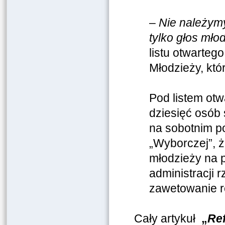
–
Nie należymy
tylko głos młod
listu otwarteg
Młodzieży, któ
Pod listem ot
dziesięć osób 
na sobotnim po
„Wyborczej”, ż
młodzieży na p
administracji 
zawetowanie r
Cały artykuł
„
Ref