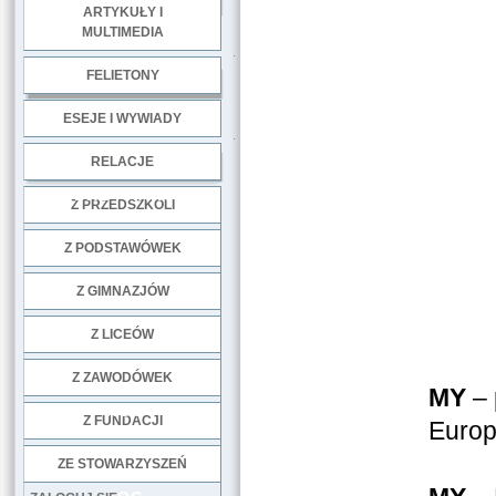
ARTYKUŁY I
MULTIMEDIA
.
FELIETONY
ESEJE I WYWIADY
.
RELACJE
DOBRE PRAKTYKI
Z PRZEDSZKOLI
Z PODSTAWÓWEK
Z GIMNAZJÓW
Z LICEÓW
Z ZAWODÓWEK
MY
– 
NGO
Z FUNDACJI
Europ
ZE STOWARZYSZEŃ