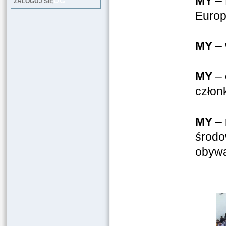
MY
–
LOG
ZALOGUJ SIĘ
Europ
MY
– 
MY
– 
człon
MY
– 
środo
obywat