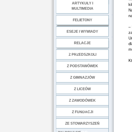
ARTYKUŁY I
k
MULTIMEDIA
N
.
n
FELIETONY
–
ESEJE I WYWIADY
z
.
U
RELACJE
d
m
DOBRE PRAKTYKI
Z PRZEDSZKOLI
Kt
Z PODSTAWÓWEK
Z GIMNAZJÓW
Z LICEÓW
Z ZAWODÓWEK
NGO
Z FUNDACJI
ZE STOWARZYSZEŃ