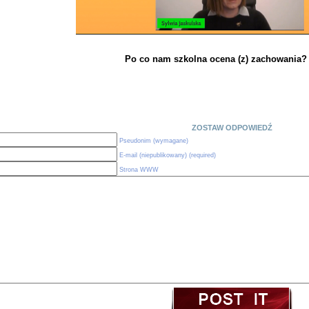
Po co nam szkolna ocena (z) zachowania
ZOSTAW ODPOWIEDŹ
Pseudonim (wymagane)
E-mail (niepublikowany) (required)
Strona WWW