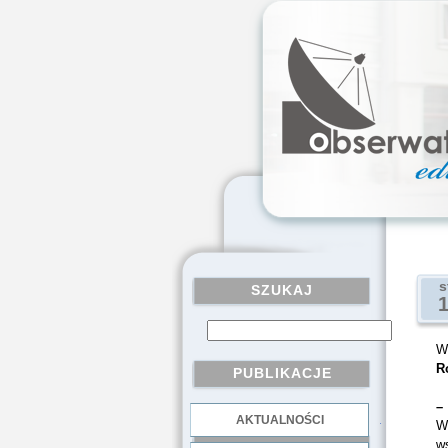
s
SZUKAJ
W
R
PUBLIKACJE
AKTUALNOŚCI
.
W
ws