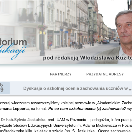
PARTNERZY
PRZYDATNE ADRESY
ty
Dyskusja o szkolnej ocenia zachowania uczniów w 
19
czoraj wieczorem towarzyszyliśmy kolejnej rozmowie w „Akademickim Zaci
omana Lepperta,
na temat:
Po co nam szkolna ocena (z) zachowania?
wy
–
Dr hab.Sylwia Jaskulska,
prof. UAM w Poznaniu – pedagożka, która pracuj
ydziale Studiów Edukacyjnych Uniwersytetu im. Adama Mickiewicza w Poznan
półredaktorka kilku książek o szkole (np. S. Jaskulska, „Ocena zachowania 