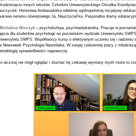
ilkudziesięciu innych tekstów. Członkini Uniwersyteckiego Ośrodka Koordyn
auczycieli. Honorowa Ambasadorka oddolnej ogólnopolskiej inicjatywy edukac
aukowa serwisu oświatowego Ja, Nauczyciel’ka. Pasjonatka dramy edukacyjn
Michalina Mruczyk
–
psycholożkęa, psychoedukatorka. Pracuje w poznańs
ajęcia dla studentów psychologii na poznańskim wydziale Uniwersytetu SWPS
niwersytetu SWPS. Współtworzy kursy o efektywnym uczeniu się i radzeniu s
la Newsweek Psychologia Nastolatka. W swojej codziennej pracy z młodzieżą,
etodologię sprawiedliwości naprawczej.
o wczoraj nie mógł oglądać i słuchać tej ciekawej wymiany myśli może to zro