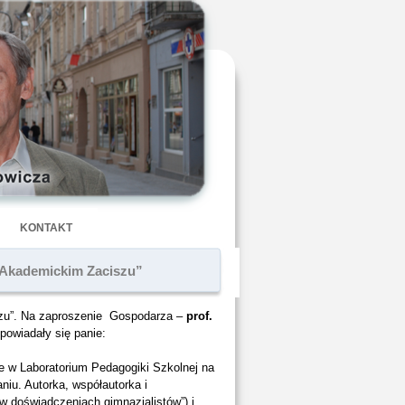
KONTAKT
„Akademickim Zaciszu”
szu”. Na zaproszenie Gospodarza –
prof.
powiadały się panie:
e w Laboratorium Pedagogiki Szkolnej na
iu. Autorka, współautorka i
w doświadczeniach gimnazjalistów”) i