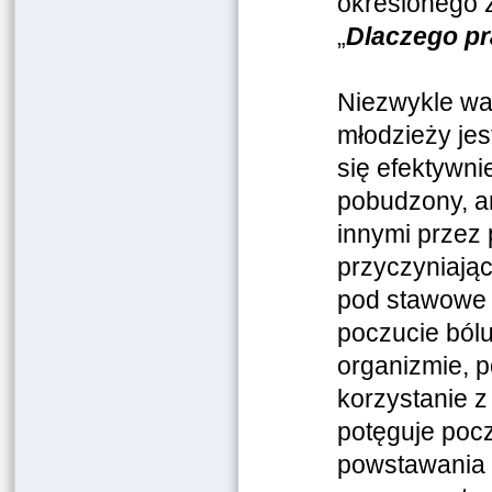
określonego 
„
Dlaczego p
Niezwykle waż
młodzieży je
się efektywni
pobudzony, a
innymi przez
przyczyniając
pod stawowe f
poczucie ból
organizmie, 
korzystanie z
potęguje pocz
powstawania 