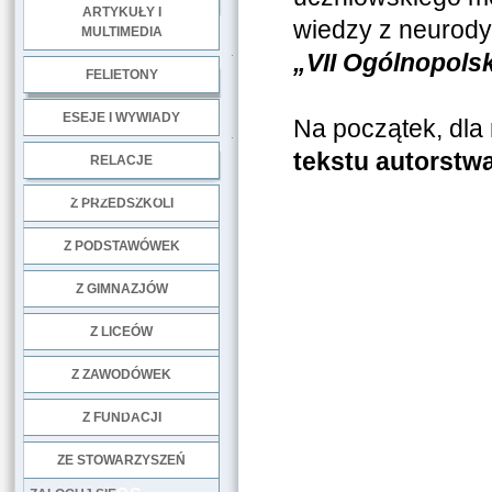
ARTYKUŁY I
wiedzy z neurody
MULTIMEDIA
.
„VII Ogólnopol
FELIETONY
ESEJE I WYWIADY
Na początek, dl
.
tekstu autorstw
RELACJE
DOBRE PRAKTYKI
Z PRZEDSZKOLI
Z PODSTAWÓWEK
Z GIMNAZJÓW
Z LICEÓW
Z ZAWODÓWEK
NGO
Z FUNDACJI
ZE STOWARZYSZEŃ