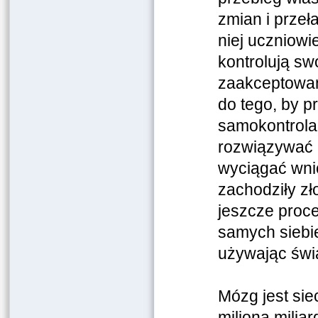
zmian i prze
niej uczniowi
kontrolują sw
zaakceptowani
do tego, by p
samokontrola
rozwiązywać 
wyciągać wni
zachodziły zł
jeszcze proc
samych siebi
używając świ
Mózg jest sie
miliona milia