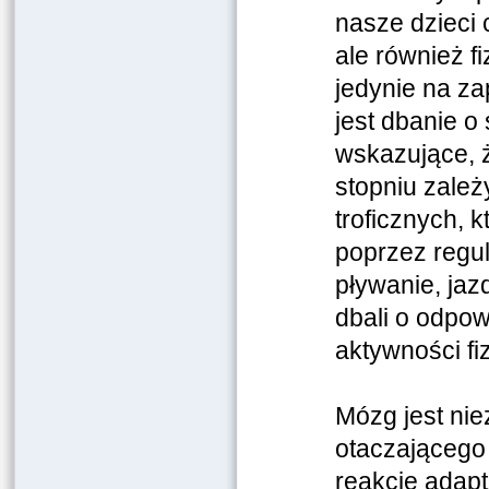
nasze dzieci 
ale również 
jedynie na z
jest dbanie o
wskazujące, 
stopniu zale
troficznych,
poprzez regul
pływanie, jaz
dbali o odpow
aktywności fiz
Mózg jest ni
otaczającego 
reakcje adap