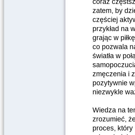
coraz częstsz
zatem, by dzi
częściej akty
przykład na 
grając w piłk
co pozwala na
światła w po
samopoczucia
zmęczenia i 
pozytywnie w
niezwykle waż
Wiedza na te
zrozumieć, że 
proces, któr