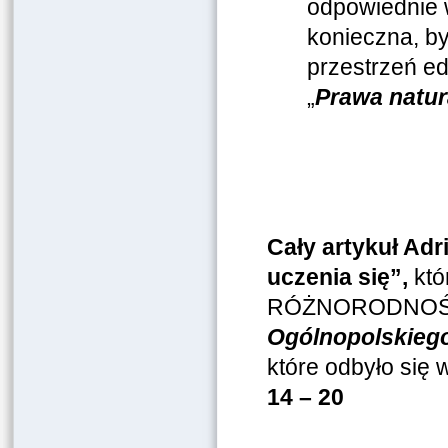
odpowiednie w
konieczna, b
przestrzeń ed
„
Prawa natur
Cały artykuł Ad
uczenia się”,
któr
RÓŻNORODNOŚCI”
Ogólnopolskieg
które odbyło się 
14 – 20