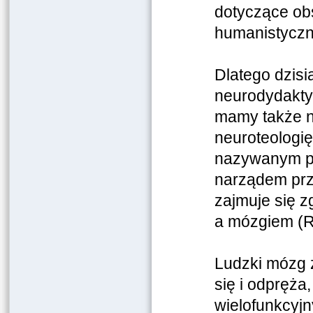
dotyczące ob
humanistyczn
Dlatego dzisi
neurodydaktyk
mamy także n
neuroteologi
nazywanym prz
narządem prze
zajmuje się 
a mózgiem (R
Ludzki mózg z
się i odpręża
wielofunkcyj