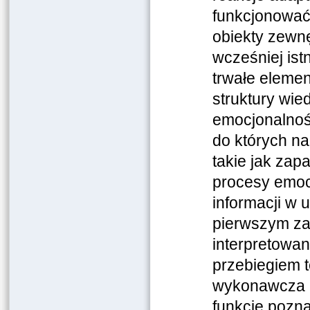
funkcjonować 
obiekty zewn
wcześniej ist
trwałe elemen
struktury wie
emocjonalnośc
do których n
takie jak zap
procesy emoc
informacji w 
pierwszym za
interpretowan
przebiegiem 
wykonawcza i
funkcje pozn