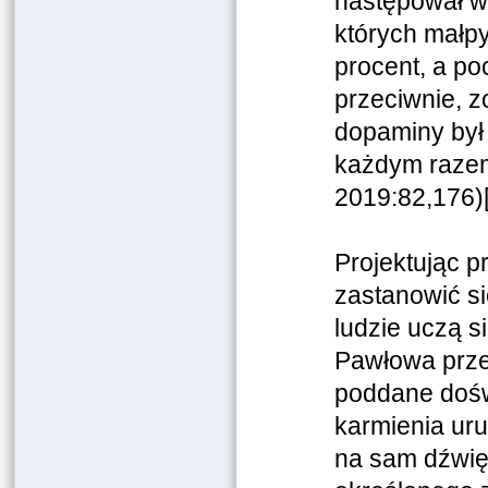
następował w
których małp
procent, a po
przeciwnie, z
dopaminy był
każdym razem
2019:82,176)
Projektując p
zastanowić si
ludzie uczą 
Pawłowa prze
poddane dośw
karmienia uru
na sam dźwię