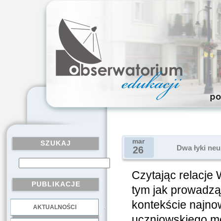
mar
SZUKAJ
Dwa łyki neu
26
Czytając relacje 
PUBLIKACJE
tym jak prowadzą
kontekście najno
AKTUALNOŚCI
.
uczniowskiego mó