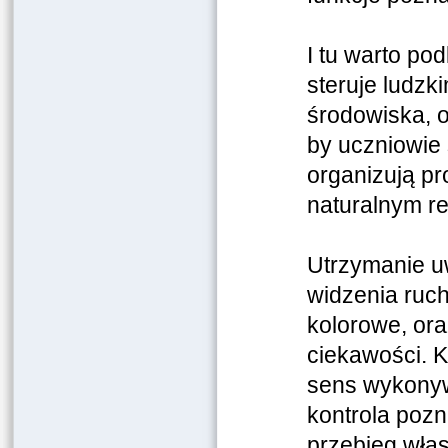
I tu warto pod
steruje ludzk
środowiska, o
by uczniowie 
organizują pr
naturalnym r
Utrzymanie uw
widzenia ruch
kolorowe, or
ciekawości. K
sens wykonywa
kontrola poz
przebieg wła