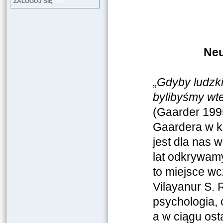
LOG
ZALOGUJ SIĘ
Neu
„
Gdyby ludzki
bylibyśmy wte
(Gaarder 199
Gaardera w ks
jest dla nas w
lat odkrywam
to miejsce wc
Vilayanur S. 
psychologia, c
a w ciągu ost