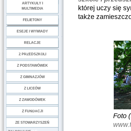
ARTYKUŁY I
której uczy się sy
MULTIMEDIA
.
także zamieszcz
FELIETONY
ESEJE I WYWIADY
.
RELACJE
DOBRE PRAKTYKI
Z PRZEDSZKOLI
Z PODSTAWÓWEK
Z GIMNAZJÓW
Z LICEÓW
Z ZAWODÓWEK
NGO
Z FUNDACJI
Foto (
ZE STOWARZYSZEŃ
www.f