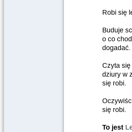
Robi się l
Buduje sc
o co chodz
dogadać.
Czyta się
dziury w z
się robi.
Oczywiści
się robi.
To jest
L