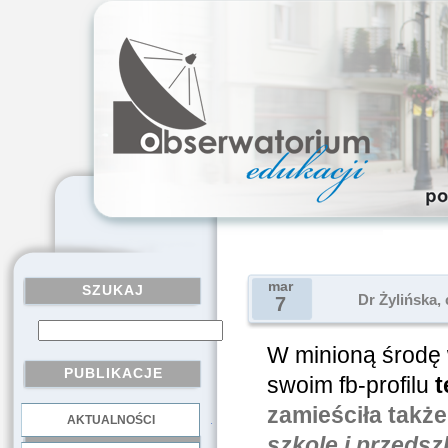
mar
SZUKAJ
Dr Żylińska,
7
W minioną środę
PUBLIKACJE
swoim fb-profilu
t
zamieściła także
AKTUALNOŚCI
.
szkole i przedsz