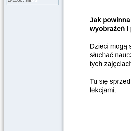
LOG
ZALOGUJ SIĘ
Jak powinna 
wyobrażeń i
Dzieci mogą s
słuchać naucz
tych zajęciac
Tu się sprzed
lekcjami.