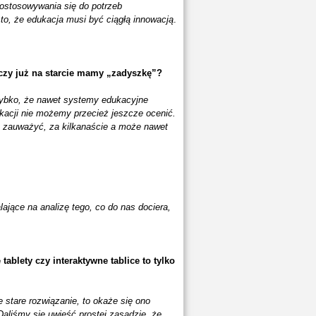
 dostosowywania się do potrzeb
 to, że edukacja musi być ciągłą innowacją
.
zy już na starcie mamy „zadyszkę”?
zybko, że nawet systemy edukacyjne
kacji nie możemy przecież jeszcze ocenić.
 zauważyć, za kilkanaście a może nawet
jące na analizę tego, co do nas dociera,
tablety czy interaktywne tablice to tylko
stare rozwiązanie, to okaże się ono
Daliśmy się uwieść prostej zasadzie, że