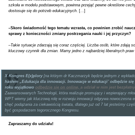
szkoła w modelu podstawowym, powinna przejąć pewne określone cechy
dostosuje się do potrzeb edukacyjnych
. […]
–
Skoro świadomość tego tematu wzrasta, co powinien zrobić nauczyc
sprawy z konieczności zmiany postrzegania nauki i jej przyczyn?
–
Takie sytuacje zdarzają się coraz częściej. Liczba osób, które zdają s
kluczowy czynnik dla zmian. Mamy jedno z najbardziej liberalnych praw
X Kongres E(x)plory
[na którym dr Kaczmarzyk będzie jednym z wykła
hasłem „Edukacja dla innowacji. Innowacje w edukacji
”
odbędzie się
roku wyjątkowo
odbędzie się on online,
a udział w nim jest bezpłatn
Zaawansowanych Technologii, która realizuje promujący i wspierający m
WPT wiemy jak kluczową rolę w rozwoju innowacji odgrywa nowoczesna edu
chęć podążania za ciekawością świata, dlatego już od 7 lat jesteśmy czę
być gospodarzem tegorocznego Kongresu.
Zapraszamy do udziału!