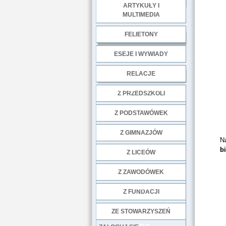
ARTYKUŁY I
MULTIMEDIA
.
FELIETONY
ESEJE I WYWIADY
.
RELACJE
DOBRE PRAKTYKI
Z PRZEDSZKOLI
Z PODSTAWÓWEK
Z GIMNAZJÓW
N
b
Z LICEÓW
Z ZAWODÓWEK
NGO
Z FUNDACJI
ZE STOWARZYSZEŃ