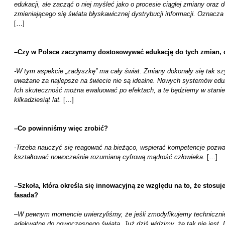
edukacji, ale zacząć o niej myśleć jako o procesie ciągłej zmiany oraz
zmieniającego się świata błyskawicznej dystrybucji informacji. Oznacza
[…]
–
Czy w Polsce zaczynamy dostosowywać edukację do tych zmian, c
-W tym aspekcie „zadyszkę” ma cały świat. Zmiany dokonały się tak s
uważane za najlepsze na świecie nie są idealne. Nowych systemów edu
Ich skuteczność można ewaluować po efektach, a te będziemy w stanie
kilkadziesiąt lat.
[…]
–
Co powinniśmy więc zrobić?
-Trzeba nauczyć się reagować na bieżąco, wspierać kompetencje pozwala
kształtować nowocześnie rozumianą cyfrową mądrość człowieka.
[…]
–
Szkoła, która określa się innowacyjną ze względu na to, że stosuje 
fasada?
–
W pewnym momencie uwierzyliśmy, że jeśli zmodyfikujemy technicznie 
adekwatne do nowoczesnego świata. Już dziś widzimy, że tak nie jest. 