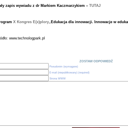
ały zapis wywiadu z dr Markiem Kaczmarzykiem –
TUTAJ
rogra
m
X
Kongres E(x)plory
„
Edukacja d
la innowacji. Innowacje w eduk
a
ódło: www.technologpark.pl
ZOSTAW ODPOWIEDŹ
Pseudonim (wymagane)
E-mail (niepublikowany) (required)
Strona WWW