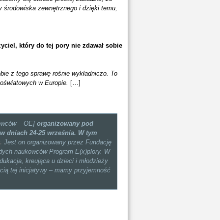
 środowiska zewnętrznego i dzięki temu,
iel, który do tej pory nie zdawał sobie
obie z tego sprawę rośnie wykładniczo. To
 oświatowych w Europie.
[…]
dowców – OE]
organizowany pod
 w dniach 24-25 września. W tym
y.
Jest on organizowany przez Fundację
łodych naukowców Program E(x)plory. W
kacja, kreująca u dzieci i młodzieży
ścią tej inicjatywy – mamy przyjemność