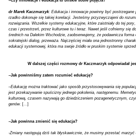
–
Czy innowacje i edukacja to bliskie sobie pojęcia?
dr Marek Kaczmarzyk
: Edukacja i innowacje powinny być postrzegane 
rzadko dokonuje się takiej korelacji. Jesteśmy przyzwyczajeni do rozum
rozwiązania. Wszelkie systemy edukacyjne, które zaistniały do tej pory
,
czas i przestrzeń, przez kulturowe tu i teraz. Nawet jeśli cofniemy się
średnich na Dalekim Wschodzie, zaobserwujemy, że podawnicza forma ed
sokratejski dialog, przeważa. Najczęściej miała ona jednostronny chara
edukacji systemowej, która ma swoje źródło w pruskim systemie sprzed 
W dalszej części rozmowy dr Kaczmarzyk odpowiadał jesz
–
Jak powinniśmy zatem rozumieć edukację?
–
Edukację można traktować jako sposób przystosowywania się populacj
jest przekazywanie spuścizny jednego pokolenia, następnemu. Memetyc
kulturową, czasem nazywają go dziedziczeniem pozagenetycznym, czy
genów
. […]
–
Jak powinna zmienić się edukacja?
-Zmiany następują dziś tak błyskawicznie, że musimy przestać marzy