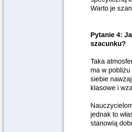
Warto je szan
Pytanie 4: 
szacunku?
Taka atmosfer
ma w pobliżu 
siebie nawza
klasowe i wz
Nauczycielom
jednak to wł
stanowią dob