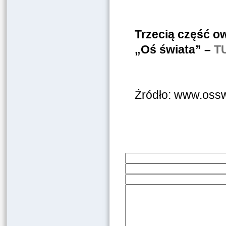
Trzecią część ow
„Oś świata” –
T
Źródło: www.ossw