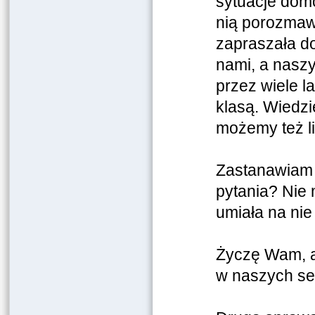
sytuacje dom
nią porozmawi
zapraszała d
nami, a naszy
przez wiele la
klasą. Wiedzi
możemy też li
Zastanawiam s
pytania? Nie 
umiała na nie
Życzę Wam, ab
w naszych ser