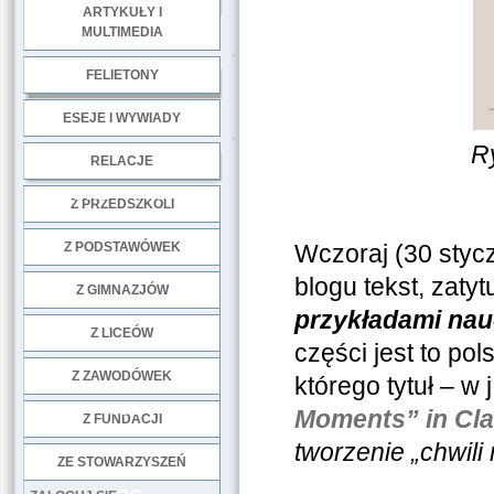
ARTYKUŁY I
MULTIMEDIA
.
FELIETONY
ESEJE I WYWIADY
.
R
RELACJE
DOBRE PRAKTYKI
Z PRZEDSZKOLI
Z PODSTAWÓWEK
Wczoraj (30 stycz
blogu tekst, zaty
Z GIMNAZJÓW
przykładami nauc
Z LICEÓW
części jest to po
Z ZAWODÓWEK
którego tytuł – w 
NGO
Moments” in Cla
Z FUNDACJI
tworzenie „chwili 
ZE STOWARZYSZEŃ