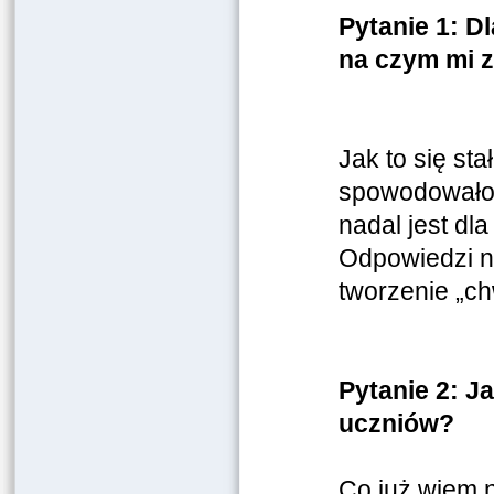
Pytanie 1: D
na czym mi 
Jak to się st
spowodowało,
nadal jest dl
Odpowiedzi n
tworzenie „ch
Pytanie 2: J
uczniów?
Co już wiem n