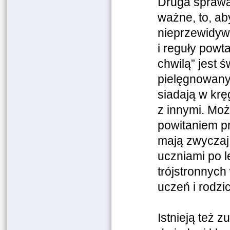
Druga sprawa,
ważne, to, ab
nieprzewidyw
i reguły powt
chwilą” jest 
pielęgnowany
siadają w krę
z innymi. Mo
powitaniem pr
mają zwyczaj
uczniami po 
trójstronnych
uczeń i rodzic
Istnieją też 