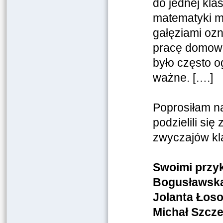
do jednej klas
matematyki m
gałęziami oz
pracę domową
było często o
ważne. [….]
Poprosiłam na
podzielili się
zwyczajów kla
Swoimi przyk
Bogusławska,
Jolanta Łos
Michał Szcze