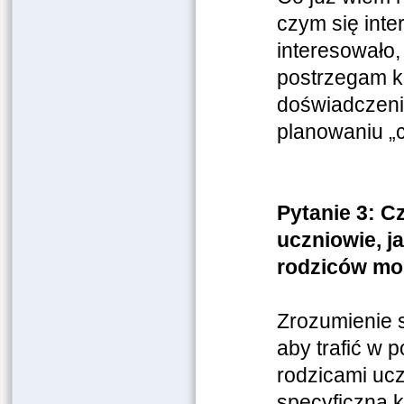
czym się int
interesowało
postrzegam k
doświadczeni
planowaniu „c
Pytanie 3: C
uczniowie, j
rodziców mo
Zrozumienie s
aby trafić w 
rodzicami ucz
specyficzną k