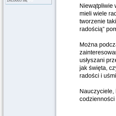
LOG
ZALOGUJ SIĘ
Niewątpliwie 
mieli wiele r
tworzenie tak
radością” po
Można podcza
zainteresowan
usłyszani prz
jak święta, c
radości i uśm
Nauczyciele, 
codzienności 