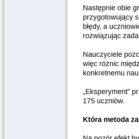
Następnie obie g
przygotowujący si
błędy, a uczniowi
rozwiązując zada
Nauczyciele pozo
więc różnic międ
konkretnemu nauc
„Eksperyment” pr
175 uczniów.
Która metoda zad
Na pozór efekt by