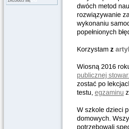
LOG
ZALOGUJ SIĘ
dwóch metod nauc
rozwiązywanie za
wykonaniu samodz
popełnionych błęd
Korzystam
z
arty
Wiosną 2016 roku
publicznej stowa
zostać po lekcjac
testu,
egzaminu
z
W szkole dzieci 
domowych. Wszysc
potrzebowali spe