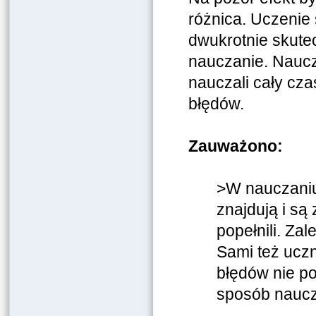
różnica. Uczenie 
dwukrotnie skute
nauczanie. Naucz
nauczali cały cza
błędów.
Zauważono:
>W nauczaniu
znajdują i są
popełnili. Z
Sami też uczn
błędów nie po
sposób naucza