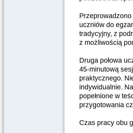
Przeprowadzono 
uczniów do egza
tradycyjny, z pod
z możliwością po
Druga połowa ucz
45-minutową sesję
praktycznego. Ni
indywidualnie. N
popełnione w teś
przygotowania czt
Czas pracy obu gr