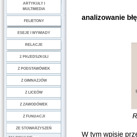
ARTYKUŁY I
Nauczanie
MULTIMEDIA
.
analizowanie bł
FELIETONY
ESEJE I WYWIADY
.
RELACJE
DOBRE PRAKTYKI
Z PRZEDSZKOLI
Z PODSTAWÓWEK
Z GIMNAZJÓW
Z LICEÓW
Z ZAWODÓWEK
NGO
R
Z FUNDACJI
ZE STOWARZYSZEŃ
W tym wpisie pr