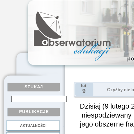
lut
SZUKAJ
Czyżby nie 
9
Dzisiaj (9 lutego 
PUBLIKACJE
niespodziewany 
jego obszerne fr
AKTUALNOŚCI
.