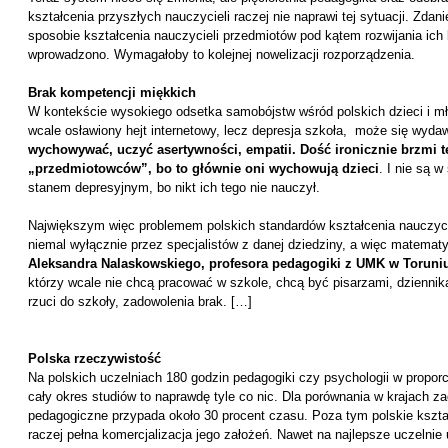
kształcenia przyszłych nauczycieli raczej nie naprawi tej sytuacji.
Zdani
sposobie kształcenia nauczycieli przedmiotów pod kątem rozwijania ich
wprowadzono. Wymagałoby to kolejnej nowelizacji rozporządzenia.
Brak kompetencji miękkich
W kontekście wysokiego odsetka samobójstw wśród polskich dzieci i mł
wcale osławiony hejt internetowy, lecz depresja szkoła, może się wyd
wychowywać, uczyć asertywności, empatii. Dość ironicznie brzmi t
„przedmiotowców”, bo to głównie oni wychowują dzieci
. I nie są 
stanem depresyjnym, bo nikt ich tego nie nauczył.
Największym więc problemem polskich standardów kształcenia nauczycie
niemal wyłącznie przez specjalistów z danej dziedziny, a więc matematy
Aleksandra Nalaskowskiego, profesora pedagogiki z UMK w Toruni
którzy wcale nie chcą pracować w szkole, chcą być pisarzami, dziennik
rzuci do szkoły, zadowolenia brak. […]
Polska rzeczywistość
Na polskich uczelniach 180 godzin pedagogiki czy psychologii w proporc
cały okres studiów to naprawdę tyle co nic. Dla porównania w krajach z
pedagogiczne przypada około 30 procent czasu. Poza tym polskie kształ
raczej pełna komercjalizacja jego założeń. Nawet na najlepsze uczelnie