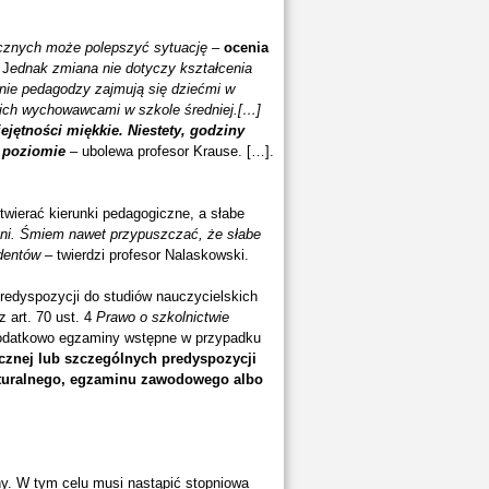
icznych może polepszyć sytuację
–
ocenia
 J
ednak zmiana nie dotyczy kształcenia
nie pedagodzy zajmują się dziećmi w
 ich wychowawcami w szkole średniej.[…]
jętności miękkie. Niestety, godziny
 poziomie
– ubolewa profesor Krause. […].
twierać kierunki pedagogiczne, a słabe
eni. Śmiem nawet przypuszczać, że słabe
udentów
– twierdzi profesor Nalaskowski.
edyspozycji do studiów nauczycielskich
 art. 70 ust. 4
Prawo o szkolnictwie
 dodatkowo egzaminy wstępne w przypadku
cznej lub szczególnych predyspozycji
turalnego, egzaminu zawodowego albo
ny. W tym celu musi nastąpić stopniowa