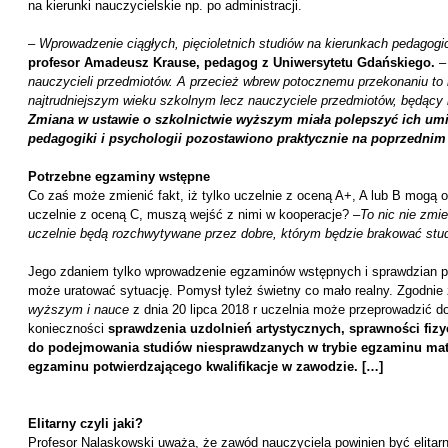
na kierunki nauczycielskie np. po administracji.
–
Wprowadzenie ciągłych, pięcioletnich studiów na kierunkach pedagog
profesor Amadeusz Krause, pedagog z Uniwersytetu Gdańskiego.
–
nauczycieli przedmiotów. A przecież wbrew potocznemu przekonaniu to 
najtrudniejszym wieku szkolnym lecz nauczyciele przedmiotów, będący
Zmiana w ustawie o szkolnictwie wyższym miała polepszyć ich umie
pedagogiki i psychologii pozostawiono praktycznie na poprzednim
Potrzebne egzaminy wstępne
Co zaś może zmienić fakt, iż tylko uczelnie z oceną A+, A lub B mogą o
uczelnie z oceną C, muszą wejść z nimi w kooperacje? –
To nic nie zmi
uczelnie będą rozchwytywane przez dobre, którym będzie brakować st
Jego zdaniem tylko wprowadzenie egzaminów wstępnych i sprawdzian pr
może uratować sytuację. Pomysł tyleż świetny co mało realny. Zgodnie z
wyższym i nauce
z dnia 20 lipca 2018 r uczelnia może przeprowadzić
konieczności
sprawdzenia uzdolnień artystycznych, sprawności fizy
do podejmowania studiów niesprawdzanych w trybie egzaminu ma
egzaminu potwierdzającego kwalifikacje w zawodzie. […]
Elitarny czyli jaki?
Profesor Nalaskowski uważa, że zawód nauczyciela powinien być elitar