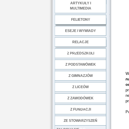
ARTYKUŁY I
MULTIMEDIA
.
FELIETONY
ESEJE I WYWIADY
.
RELACJE
DOBRE PRAKTYKI
Z PRZEDSZKOLI
Z PODSTAWÓWEK
W
Z GIMNAZJÓW
n
o
Z LICEÓW
pr
ne
Z ZAWODÓWEK
pr
NGO
Z FUNDACJI
Po
ZE STOWARZYSZEŃ