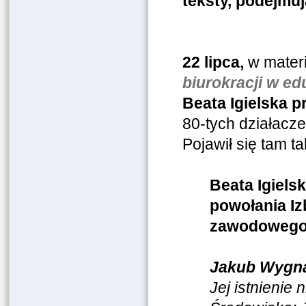
teksty, podejmu
22 lipca,
w mater
biurokracji w ed
Beata Igielska 
80-tych działacze
Pojawił się tam ta
Beata Igiels
powołania Iz
zawodowego
Jakub Wygn
Jej istnienie