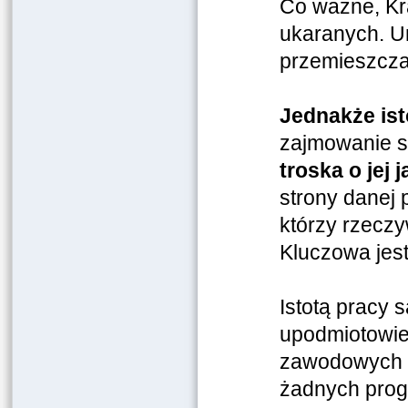
Co ważne, Kra
ukaranych. U
przemieszczan
Jednakże is
zajmowanie si
troska o jej 
strony danej p
którzy rzeczy
Kluczowa jes
Istotą pracy
upodmiotowien
zawodowych i
żadnych progn