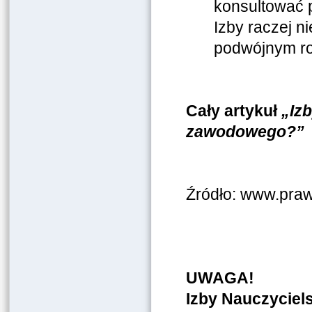
konsultować p
Izby raczej ni
podwójnym ro
Cały artykuł
„
Iz
zawodowego?
Źródło: www.praw
UWAGA!
Izby Nauczyciel