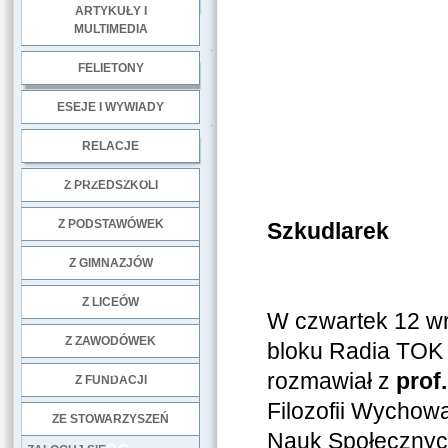
ARTYKUŁY I
MULTIMEDIA
.
FELIETONY
ESEJE I WYWIADY
.
RELACJE
DOBRE PRAKTYKI
Z PRZEDSZKOLI
Profeso
Z PODSTAWÓWEK
Szkudlarek
Z GIMNAZJÓW
Z LICEÓW
W czwartek 12 wr
Z ZAWODÓWEK
bloku Radia TOK 
NGO
rozmawiał z
prof
Z FUNDACJI
Filozofii Wychowa
ZE STOWARZYSZEŃ
Nauk Społecznyc