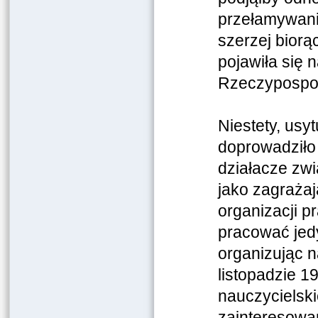
przełamywani
szerzej biorą
pojawiła się 
Rzeczypospoli
Niestety, usy
doprowadziło 
działacze zwi
jako zagraża
organizacji p
pracować jedy
organizując 
listopadzie 19
nauczycielski
zainteresowa