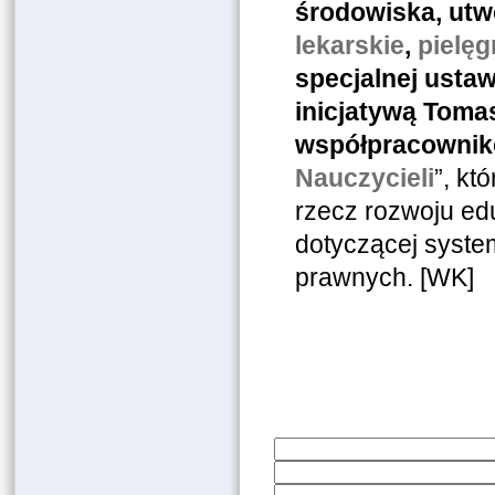
środowiska, utw
lekarskie
,
pielęg
specjalnej ustaw
inicjatywą Tomas
współpracownik
Nauczycieli
”, kt
rzecz rozwoju edu
dotyczącej syste
prawnych. [WK]