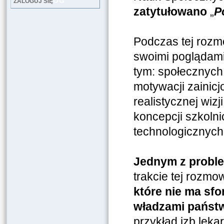
LOG
ZALOGUJ SIĘ
zatytułowano
„
P
Podczas tej rozmo
swoimi poglądami
tym: społecznych
motywacji zainic
realistycznej wiz
koncepcji szkoln
technologicznych
Jednym z proble
trakcie tej rozm
które nie ma sf
władzami pańs
przykład izb lek