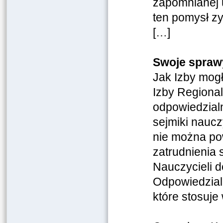
zapomnianej u
ten pomysł zy
[…]
Swoje spraw
Jak Izby mog
Izby Regional
odpowiedzialn
sejmiki naucz
nie można po
zatrudnienia
Nauczycieli d
Odpowiedzial
które stosuj