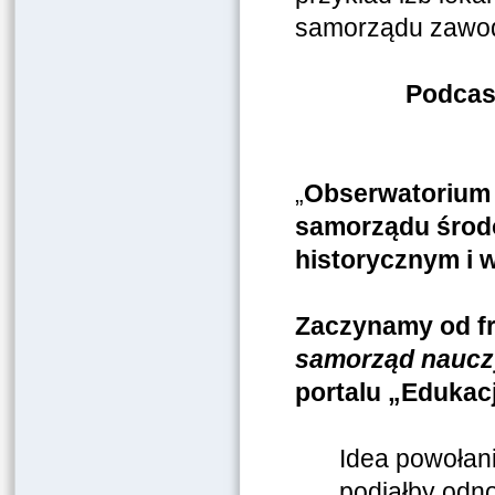
samorządu zawodo
Podcas
„
Obserwatorium 
samorządu środo
historycznym i 
Zaczynamy od fr
samorząd nauczy
portalu „Edukacj
Idea powołan
podjąłby odno