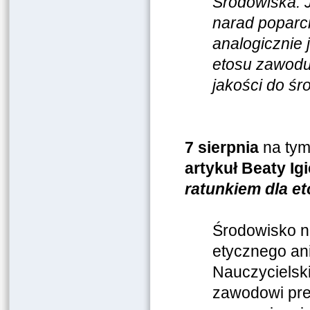
Środowiska: J
narad poparci
analogicznie
etosu zawodu
jakości do ś
7 sierpnia
na tym
artykuł
Beaty Igi
ratunkiem dla 
Środowisko n
etycznego an
Nauczycielsk
zawodowi pres