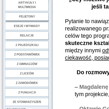
ARTYKUŁY I
jeśli 
MULTIMEDIA
.
FELIETONY
Pytanie to nawiąz
ESEJE I WYWIADY
realizowanego p
.
celów tego prog
RELACJE
skuteczne kszta
DOBRE PRAKTYKI
Z PRZEDSZKOLI
między innymi
od
Z PODSTAWÓWEK
ciekawość, posia
Z GIMNAZJÓW
Do rozmowy 
Z LICEÓW
Z ZAWODÓWEK
–
Magdalenę
NGO
Z FUNDACJI
tym projekcie
ZE STOWARZYSZEŃ
–
Oktawię G