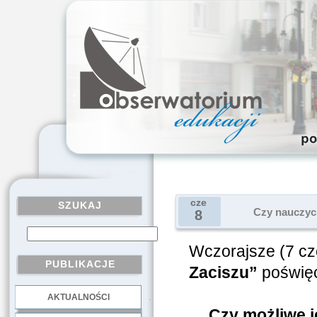
cze
SZUKAJ
Czy nauczyci
8
Wczorajsze (7 cz
PUBLIKACJE
Zaciszu”
poświęc
AKTUALNOŚCI
.
„Czy możliwe j