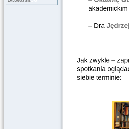
LOG
ZALOGUJ SIĘ
akademickim z
– Dra
Jędrze
Jak zwykle – zap
spotkania ogląda
siebie terminie: