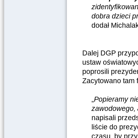
zidentyfikowa
dobra dzieci 
dodał Michala
Dalej DGP przypo
ustaw oświatowyc
poprosili prezyde
Zacytowano tam f
„
Popieramy nie
zawodowego,
napisali przed
liście do prezy
czasu, by prz