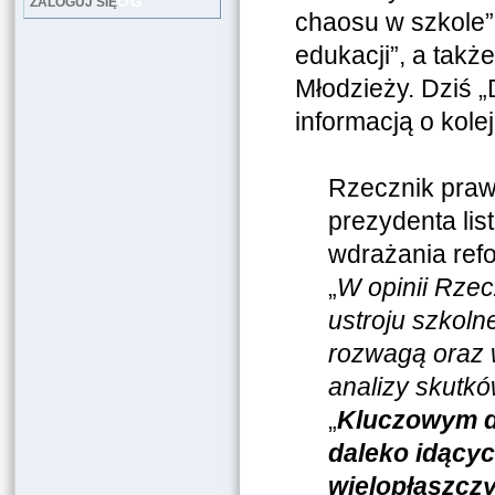
LOG
ZALOGUJ SIĘ
chaosu w szkole”
edukacji”, a takż
Młodzieży. Dziś „
informacją o kole
Rzecznik praw
prezydenta lis
wdrażania ref
„
W opinii Rze
ustroju szkol
rozwagą oraz 
analizy skutk
„
Kluczowym d
daleko idący
wielopłaszcz