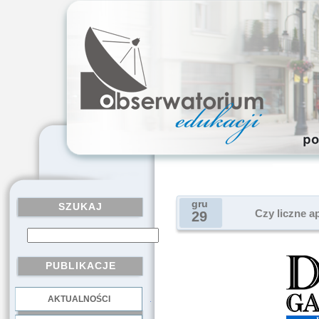
gru
SZUKAJ
Czy liczne a
29
PUBLIKACJE
AKTUALNOŚCI
.