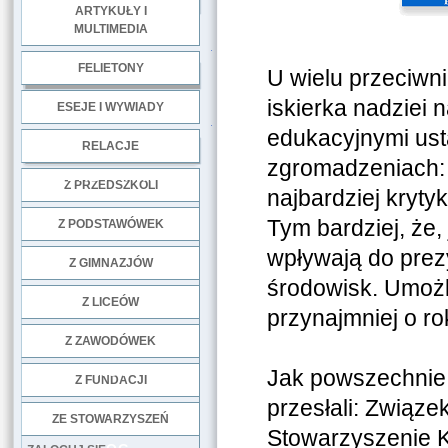
ARTYKUŁY I
MULTIMEDIA
.
FELIETONY
U wielu przeciwni
iskierka nadziei 
ESEJE I WYWIADY
.
edukacyjnymi ust
RELACJE
zgromadzeniach: n
DOBRE PRAKTYKI
Z PRZEDSZKOLI
najbardziej kryt
Tym bardziej, że,
Z PODSTAWÓWEK
wpływają do prezy
Z GIMNAZJÓW
środowisk. Umożli
Z LICEÓW
przynajmniej o ro
Z ZAWODÓWEK
NGO
Jak powszechnie
Z FUNDACJI
przesłali: Związ
ZE STOWARZYSZEŃ
Stowarzyszenie Ka