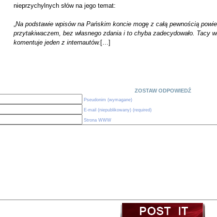
nieprzychylnych słów na jego temat:
„
Na podstawie wpisów na Pańskim koncie mogę z całą pewnością powie
przytakiwaczem, bez własnego zdania i to chyba zadecydowało. Tacy właś
komentuje jeden z internautów.
[…]
ZOSTAW ODPOWIEDŹ
Pseudonim (wymagane)
E-mail (niepublikowany) (required)
Strona WWW