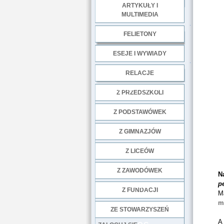
ARTYKUŁY I
MULTIMEDIA
.
FELIETONY
ESEJE I WYWIADY
.
RELACJE
DOBRE PRAKTYKI
Z PRZEDSZKOLI
Z PODSTAWÓWEK
Z GIMNAZJÓW
Z LICEÓW
Z ZAWODÓWEK
N
p
NGO
Z FUNDACJI
M
m
ZE STOWARZYSZEŃ
A 