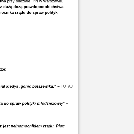
twa przy oddziale IPN w Warszawie.
 z dużą dozą prawdopodobieństwa
mocnika rządu do spraw polityki
kże:
ał kiedyś ‚gonić bolszewika
‚”
–
TUTAJ
a do spraw polityki młodzieżowej
”
–
z jest pełnomocnikiem rządu. Piotr