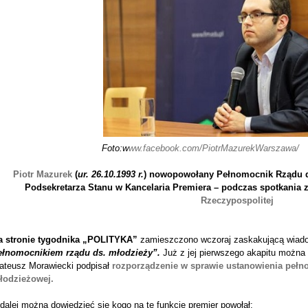
Foto:w
ww.facebook.com/PiotrMazurekWarszawa/
Piotr Mazurek
(
ur. 26.10.1993 r.
)
nowopowołany Pełnomocnik Rządu d.
Podsekretarza Stanu w Kancelaria Premiera – podczas spotkania
Rzeczypospolitej
a stronie tygodnika „POLITYKA”
zamieszczono wczoraj zaskakującą wiad
ełnomocnikiem rządu ds. młodzieży”.
Już z jej pierwszego akapitu można
ateusz Morawiecki podpisał
rozporządzenie w sprawie ustanowienia pełno
łodzieżowej.
dalej można dowiedzieć się kogo na tę funkcję premier powołał: