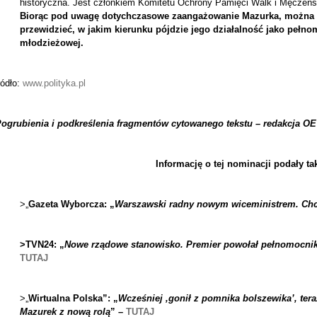
historyczna. Jest członkiem Komitetu Ochrony Pamięci Walk i Męczeńs
Biorąc pod uwagę dotychczasowe zaangażowanie Mazurka, można
przewidzieć, w jakim kierunku pójdzie jego działalność jako pełno
młodzieżowej.
ródło:
www.polityka.pl
Pogrubienia i podkreślenia fragmentów cytowanego tekstu – redakcja OE
Informację o tej nominacji podały ta
>„
Gazeta Wyborcza: „
Warszawski radny nowym wiceministrem. Chci
>TVN24: „
Nowe rządowe stanowisko. Premier powołał pełnomocnik
TUTAJ
>„
Wirtualna Polska”: „
Wcześniej ‚gonił z pomnika bolszewika’, tera
Mazurek z nową rolą
”
–
TUTAJ