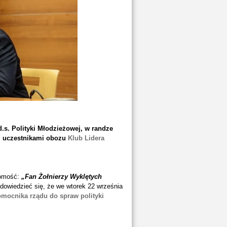
s. Polityk
i Młodzieżowej, w randze
 z uczestnikami obozu
Klub Lidera
omość:
„Fan Żołnierzy Wyklętych
 dowiedzieć się, że we wtorek 22 września
mocnika rządu do spraw polityki