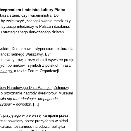
icepremiera i ministra kultury Piotra
arza stanu, czyli wiceministra. Do
, by zwiększyć „zaangażowanie młodzieży
 sytuację młodzieży w Polsce i działania,
u strategicznego dotyczącego działań
skim. Dostał nawet stypendium rektora dla
andat radnego Warszawy. Był
nserwatystów, którzy chcieli wywrzeć presję
ych pomników i symboli z polskich miast.
ckiego,
a także Forum Organizacji
dów Narodowego Dnia Pamięci „Żołnierzy
o przyznanie nagrody dyrektorowi Muzeum
iła się tam ideologia, propaganda
 Żydów”
– dowodził. […]
”,
przyjętego w pierwszej kampanii przez
ostał powołany przez prezydenta w skład
kultura, tożsamość narodowa, polityka