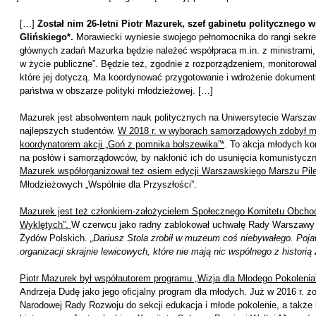
[…]
Został nim 26-letni Piotr Mazurek, szef gabinetu politycznego w
Glińskiego*.
Morawiecki wyniesie swojego pełnomocnika do rangi sekret
głównych zadań Mazurka będzie należeć współpraca m.in. z ministrami
w życie publiczne”. Będzie też, zgodnie z rozporządzeniem, monitorował
które jej dotyczą. Ma koordynować przygotowanie i wdrożenie dokument
państwa w obszarze polityki młodzieżowej. […]
Mazurek jest absolwentem nauk politycznych na Uniwersytecie Warszaw
najlepszych studentów.
W 2018 r. w wyborach samorządowych zdobył m
koordynatorem akcji „Goń z pomnika bolszewika”*
. To akcja młodych ko
na posłów i samorządowców, by nakłonić ich do usunięcia komunistyczn
Mazurek współorganizował też osiem edycji Warszawskiego Marszu Pile
Młodzieżowych „Wspólnie dla Przyszłości”.
Mazurek jest też członkiem-założycielem Społecznego Komitetu Obcho
Wyklętych”.
W czerwcu jako radny zablokował uchwałę Rady Warszawy 
Żydów Polskich.
„Dariusz Stola zrobił w muzeum coś niebywałego. Pojaw
organizacji skrajnie lewicowych, które nie mają nic wspólnego z historią
Piotr Mazurek był współautorem programu „Wizja dla Młodego Pokolenia
Andrzeja Dudę jako jego oficjalny program dla młodych. Już w 2016 r. z
Narodowej Rady Rozwoju do sekcji edukacja i młode pokolenie, a także 