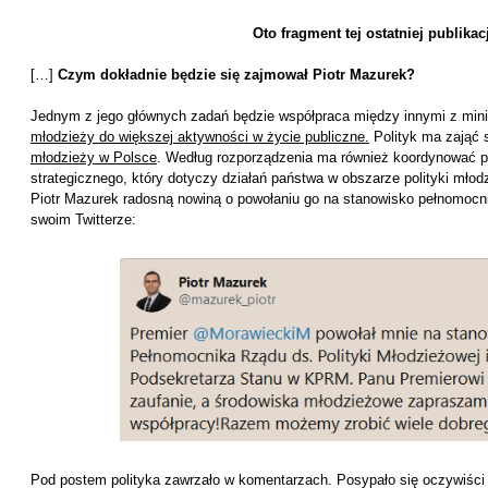
Oto fragment tej ostatniej publikacj
[…]
Czym dokładnie będzie się zajmował Piotr Mazurek?
Jednym z jego głównych zadań będzie współpraca między innymi z mini
młodzieży do większej aktywności w życie publiczne.
Polityk ma zająć 
młodzieży w Polsce
. Według rozporządzenia ma również koordynować p
strategicznego, który dotyczy działań państwa w obszarze polityki młod
Piotr Mazurek radosną nowiną o powołaniu go na stanowisko pełnomocnik
swoim Twitterze:
Pod postem polityka zawrzało w komentarzach. Posypało się oczywiści wi