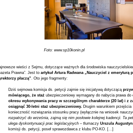
Foto: www.sp10konin.pl
ajnowsze wieści z Sejmu, dotyczące ważnych dla środowiska nauczycielskiego
Gazeta Prawna”. Jest to
artykuł Artura Radwana „Nauczyciel z emeryturą p
yrektorzy płaczą”
. Oto jego fragmenty:
Dziś sejmowa komisja ds. petycji zajmie się inicjatywą dotyczącą
przyw
mówiącego, że staż
ubezpieczeniowy wymagany do nabycia prawa do e
okresu wykonywania pracy w szczególnym charakterze (20 lat) i z 
osiągnąć 30-letni staż ubezpieczeniowy.
Drugim warunkiem przejścia 
konieczność rozwiązania stosunku pracy (wyłącznie na wniosek nauczyc
rozpatrzyć do września, zajmą się nim posłowie kolejnej kadencji. Ta pet
ulega dyskontynuacji prac legislacyjnych
– tłumaczy
Urszula Augustyn
komisji ds. petycji, poseł sprawozdawca z klubu PO-KO. […]