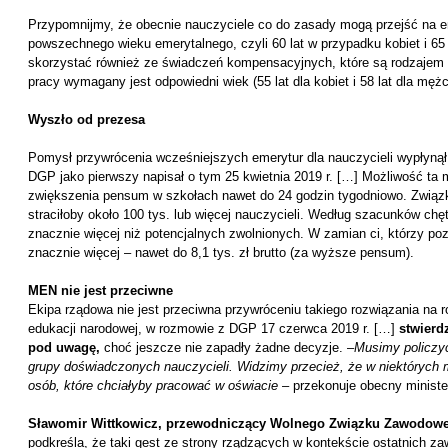
Przypomnijmy, że obecnie nauczyciele co do zasady mogą przejść na em
powszechnego wieku emerytalnego, czyli 60 lat w przypadku kobiet i 6
skorzystać również ze świadczeń kompensacyjnych, które są rodzajem 
pracy wymagany jest odpowiedni wiek (55 lat dla kobiet i 58 lat dla męż
Wyszło od prezesa
Pomysł przywrócenia wcześniejszych emerytur dla nauczycieli wypłyną
DGP jako pierwszy napisał o tym 25 kwietnia 2019 r. […] Możliwość ta 
zwiększenia pensum w szkołach nawet do 24 godzin tygodniowo. Związk
straciłoby około 100 tys. lub więcej nauczycieli. Według szacunków ch
znacznie więcej niż potencjalnych zwolnionych. W zamian ci, którzy po
znacznie więcej – nawet do 8,1 tys. zł brutto (za wyższe pensum).
MEN nie jest przeciwne
Ekipa rządowa nie jest przeciwna przywróceniu takiego rozwiązania na 
edukacji narodowej, w rozmowie z DGP 17 czerwca 2019 r. […]
stwierdz
pod uwagę,
choć jeszcze nie zapadły żadne decyzje. –
Musimy policzyć
grupy doświadczonych nauczycieli. Widzimy przecież, że w niektórych 
osób, które chciałyby pracować w oświacie
– przekonuje obecny ministe
Sławomir Wittkowicz, przewodniczący Wolnego Związku Zawodowe
podkreśla, że taki gest ze strony rządzących w kontekście ostatnich za