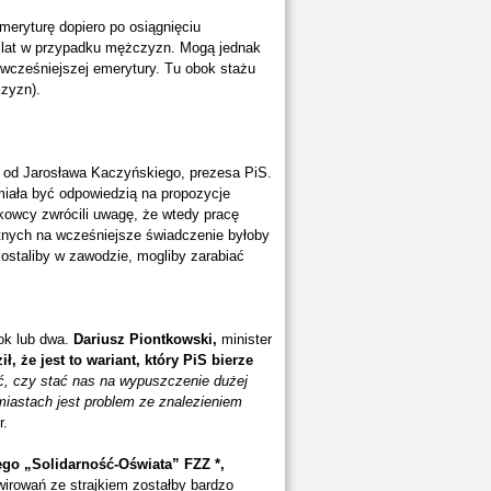
eryturę dopiero po osiągnięciu
5 lat w przypadku mężczyzn. Mogą jednak
wcześniejszej emerytury. Tu obok stażu
czyzn).
ł od Jarosława Kaczyńskiego, prezesa PiS.
miała być odpowiedzią na propozycje
owcy zwrócili uwagę, że wtedy pracę
ętnych na wcześniejsze świadczenie byłoby
zostaliby w zawodzie, mogliby zarabiać
rok lub dwa.
Dariusz Piontkowski,
minister
ił, że jest to wariant, który PiS bierze
, czy stać nas na wypuszczenie dużej
miastach jest problem ze znalezieniem
r.
go „Solidarność-Oświata” FZZ
*
,
wirowań ze strajkiem zostałby bardzo