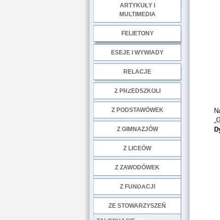
ARTYKUŁY I
MULTIMEDIA
.
FELIETONY
ESEJE I WYWIADY
.
RELACJE
DOBRE PRAKTYKI
Z PRZEDSZKOLI
Z PODSTAWÓWEK
N
„
Z GIMNAZJÓW
D
Z LICEÓW
Z ZAWODÓWEK
NGO
Z FUNDACJI
ZE STOWARZYSZEŃ