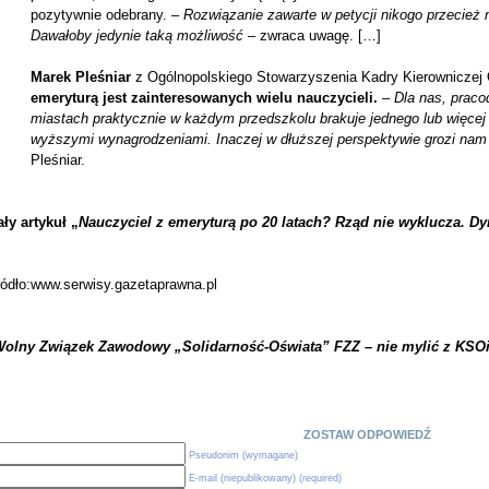
pozytywnie odebrany. –
Rozwiązanie zawarte w petycji nikogo przecież 
Dawałoby jedynie taką możliwość
– zwraca uwagę. […]
Marek Pleśniar
z Ogólnopolskiego Stowarzyszenia Kadry Kierowniczej
emeryturą jest zainteresowanych wielu nauczycieli.
–
Dla nas, praco
miastach praktycznie w każdym przedszkolu brakuje jednego lub więcej 
wyższymi wynagrodzeniami. Inaczej w dłuższej perspektywie grozi na
Pleśniar.
ły artykuł „
Nauczyciel z emeryturą po 20 latach? Rząd nie wyklucza. Dy
ródło:www.serwisy.gazetaprawna.pl
Wolny Związek Zawodowy „Solidarność-Oświata” FZZ – nie mylić z KSO
ZOSTAW ODPOWIEDŹ
Pseudonim (wymagane)
E-mail (niepublikowany) (required)