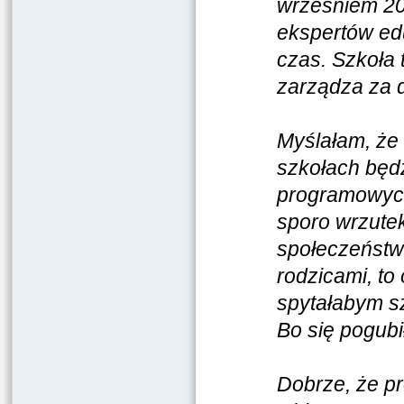
wrześniem 20
ekspertów ed
czas. Szkoła
zarządza za 
Myślałam, że 
szkołach będ
programowych
sporo wrzutek
społeczeństw
rodzicami, to 
spytałabym s
Bo się pogubi
Dobrze, że pr