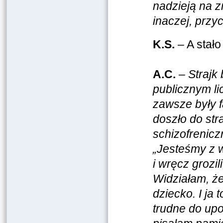
nadzieją na z
inaczej, przy
K.S.
– A stało
A.C.
–
Strajk 
publicznym l
zawsze były f
doszło do str
schizofreniczn
„Jesteśmy z w
i wręcz grozil
Widziałam, że
dziecko. I ja 
trudne do up