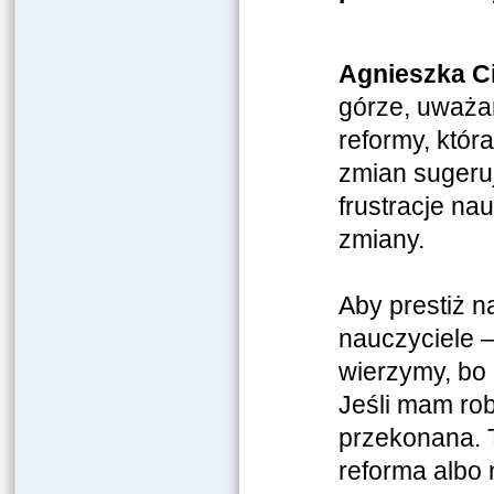
Agnieszka C
górze, uważam
reformy, któ
zmian sugeruj
frustracje na
zmiany.
Aby prestiż n
nauczyciele –
wierzymy, bo 
Jeśli mam rob
przekonana. T
reforma albo 