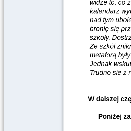
widzę to, co 
kalendarz wyb
nad tym ubol
bronię się p
szkoły. Dost
Ze szkół znik
metaforą były
Jednak wskute
Trudno się z 
W dalszej cz
Poniżej z