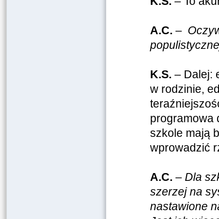
K.S.
– To aku
A.C.
–
Oczyw
populistyczn
K.S.
– Dalej:
w rodzinie, e
teraźniejszoś
programowa d
szkole mają 
wprowadzić r
A.C.
–
Dla sz
szerzej na sy
nastawione na