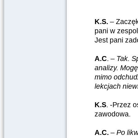
K.S.
– Zaczęł
pani w zespol
Jest pani za
A.C
. –
Tak. S
analizy. Mogę 
mimo odchudz
lekcjach niew
K.S
. -Przez o
zawodowa.
A.C.
–
Po likw