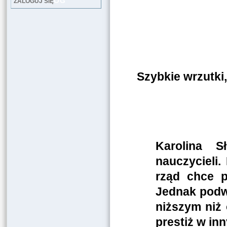
LOG
ZALOGUJ SIĘ
Szybkie wrzutki
Karolina S
nauczycieli.
rząd chce p
Jednak podwy
niższym niż
prestiż w in