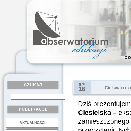
gru
SZUKAJ
Ciekawa rozm
16
Dziś prezentuje
PUBLIKACJE
Ciesielską –
eksp
zamieszczonego
AKTUALNOŚCI
.
przeczytaniu tyc