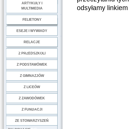
ARTYKUŁY I
odsyłamy linkiem 
MULTIMEDIA
.
FELIETONY
ESEJE I WYWIADY
.
RELACJE
DOBRE PRAKTYKI
Z PRZEDSZKOLI
Z PODSTAWÓWEK
Z GIMNAZJÓW
Z LICEÓW
Z ZAWODÓWEK
NGO
Z FUNDACJI
ZE STOWARZYSZEŃ