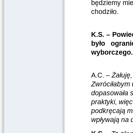
będziemy mieć
chodziło.
K.S. – Powie
było ogran
wyborczego.
A.C. –
Żałuję,
Zwróciłabym 
dopasowała si
praktyki, więc
podkręcają mi
wpływają na 