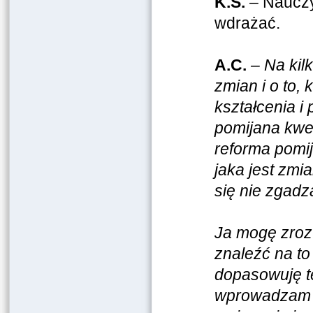
K.S.
– Nauczyc
wdrażać.
A.C.
– Na kil
zmian i o to,
kształcenia i
pomijana kwes
reforma pomi
jaka jest zmia
się nie zgadz
Ja mogę zroz
znaleźć na to 
dopasowuję te
wprowadzam z