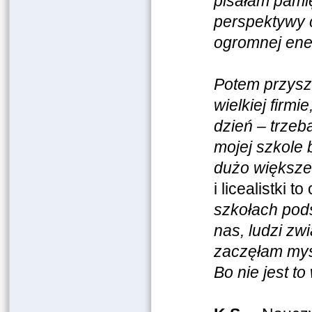
pisałam pamię
perspektywy c
ogromnej ener
Potem przyszł
wielkiej firmi
dzień – trzeb
mojej szkole 
dużo większe.
i licealistki t
szkołach pods
nas, ludzi zw
zaczęłam myś
Bo nie jest to