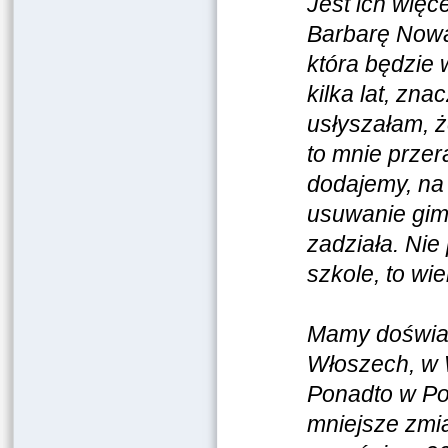
Jest ich więc
Barbarę Nowa
która będzie w
kilka lat, zna
usłyszałam, ż
to mnie przer
dodajemy, na 
usuwanie gim
zadziała. Nie
szkole, to wi
Mamy doświadc
Włoszech, w W
Ponadto w Po
mniejsze zmia