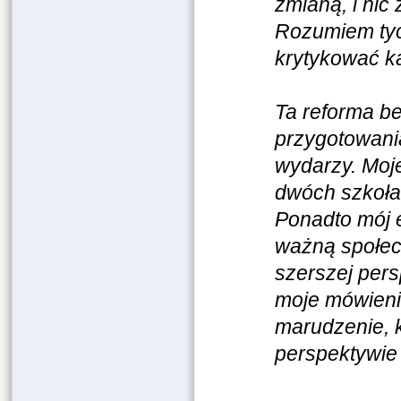
zmianą, i nic 
Rozumiem tych
krytykować k
Ta reforma be
przygotowani
wydarzy. Moje
dwóch szkołac
Ponadto mój e
ważną społec
szerszej pers
moje mówienie
marudzenie, k
perspektywie 