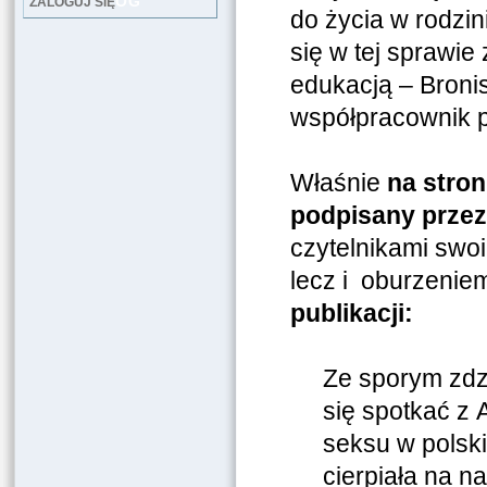
LOG
ZALOGUJ SIĘ
do życia w rodzin
się w tej sprawie
edukacją – Bronis
współpracownik po
Właśnie
na stron
podpisany przez
czytelnikami swoim
lecz i oburzeniem
publikacji:
Ze sporym zdz
się spotkać z 
seksu w polski
cierpiała na n