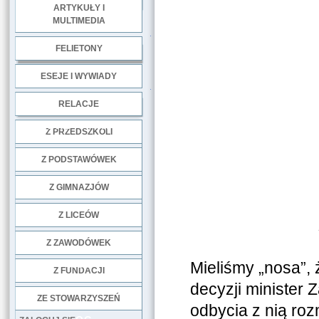
ARTYKUŁY I
MULTIMEDIA
.
FELIETONY
ESEJE I WYWIADY
.
RELACJE
DOBRE PRAKTYKI
Z PRZEDSZKOLI
Z PODSTAWÓWEK
Z GIMNAZJÓW
Z LICEÓW
Z ZAWODÓWEK
NGO
Mieliśmy „nosa”, 
Z FUNDACJI
decyzji minister 
ZE STOWARZYSZEŃ
odbycia z nią r