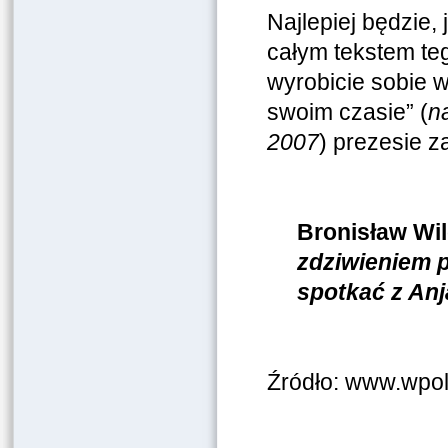
Najlepiej będzie, 
całym tekstem te
wyrobicie sobie 
swoim czasie” (
n
2007
) prezesie z
Bronisław Wil
zdziwieniem p
spotkać z A
Źródło: www.wpoli