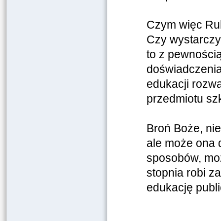
Czym więc Rub
Czy wystarczy
to z pewnością
doświadczenia
edukacji rozwa
przedmiotu sz
Broń Boże, nie
ale może ona d
sposobów, moż
stopnia robi z
edukację publi