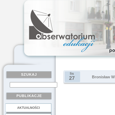
lis
SZUKAJ
Bronisław Wi
27
PUBLIKACJE
AKTUALNOŚCI
.