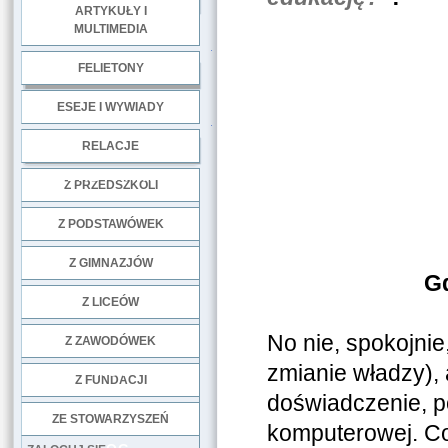
ARTYKUŁY I
MULTIMEDIA
.
FELIETONY
ESEJE I WYWIADY
.
RELACJE
DOBRE PRAKTYKI
Z PRZEDSZKOLI
Z PODSTAWÓWEK
Z GIMNAZJÓW
G
Z LICEÓW
No nie, spokojnie
Z ZAWODÓWEK
zmianie władzy),
NGO
Z FUNDACJI
doświadczenie, p
ZE STOWARZYSZEŃ
komputerowej. Co