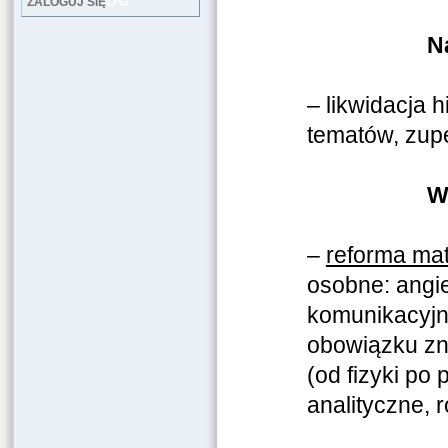
LOG
ZALOGUJ SIĘ
N
– likwidacja 
tematów, zupe
W
–
reforma ma
osobne: angie
komunikacyjn
obowiązku zna
(od fizyki po
analityczne, 