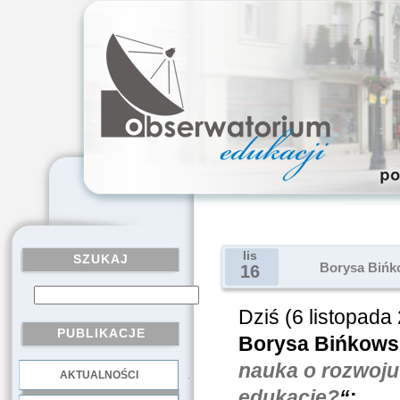
lis
SZUKAJ
Borysa Bińk
16
Dziś (6 listopada
PUBLIKACJE
Borysa Bińkows
nauka o rozwoju
AKTUALNOŚCI
.
edukację?
“
: