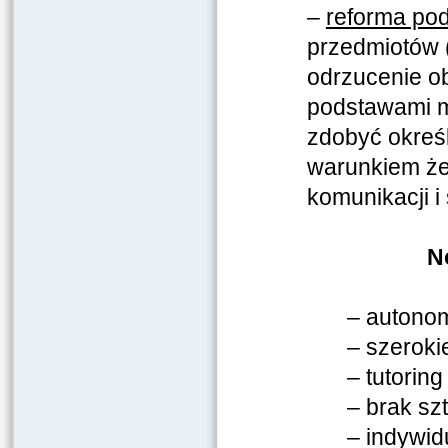
–
reforma po
przedmiotów (n
odrzucenie ob
podstawami m
zdobyć określ
warunkiem że 
komunikacji i 
No
– autonom
– szeroki
– tutorin
– brak sz
– indywid