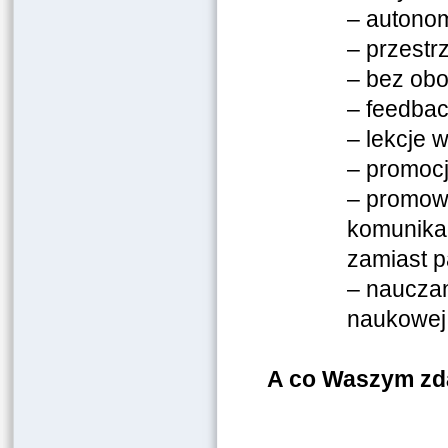
– autonom
– przestr
– bez ob
– feedbac
– lekcje w
– promocj
– promowa
komunikac
zamiast p
– nauczan
naukowej
A co Waszym zda