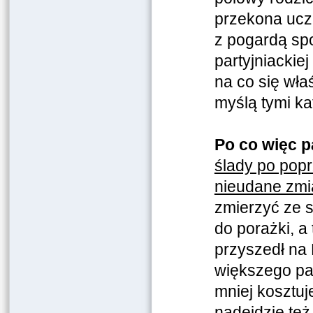
przekona uczc
z pogardą spo
partyjniackiej
na co się wła
myślą tymi ka
Po co więc p
ślady po pop
nieudane zmi
zmierzyć ze s
do porażki, a
przyszedł na 
większego pa
mniej kosztuj
nadejdzie też