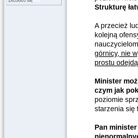
LOG
ZALOGUJ SIĘ
Strukturę łat
A przecież lu
kolejną ofen
nauczycielom,
górnicy, nie 
prostu odejdą,
Minister moż
czym jak pok
poziomie sprz
starzenia się
Pan minister
nienormalnyc