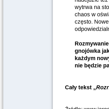
wytrwa na st
chaos w oświa
często. Nowe
odpowiedzialn
Rozmywanie 
gnojówka jak
każdym nowym
nie będzie pa
Cały tekst „
Rozr