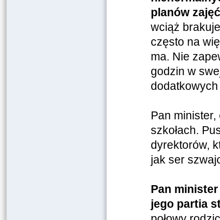
planów zaję
wciąż brakuje
często na wię
ma. Nie zapew
godzin w swej
dodatkowych t
Pan minister,
szkołach. Pu
dyrektorów, k
jak ser szwaj
Pan minister
jego partia 
połowy rodzic