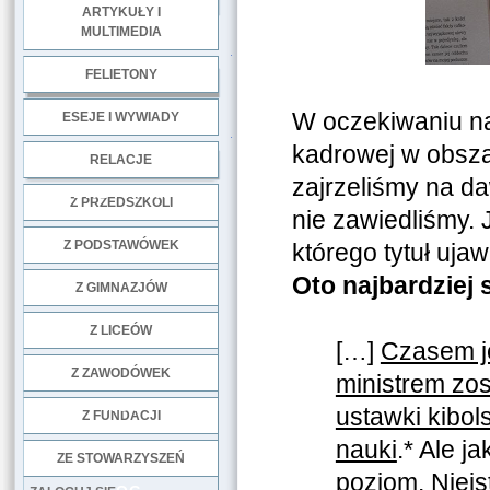
ARTYKUŁY I
MULTIMEDIA
.
FELIETONY
W oczekiwaniu na 
ESEJE I WYWIADY
.
kadrowej w obsza
RELACJE
zajrzeliśmy na d
DOBRE PRAKTYKI
Z PRZEDSZKOLI
nie zawiedliśmy. 
Z PODSTAWÓWEK
którego tytuł uj
Oto najbardziej
Z GIMNAZJÓW
Z LICEÓW
[…]
Czasem j
Z ZAWODÓWEK
ministrem zos
NGO
ustawki kibol
Z FUNDACJI
nauki
.* Ale j
ZE STOWARZYSZEŃ
poziom. Nieis