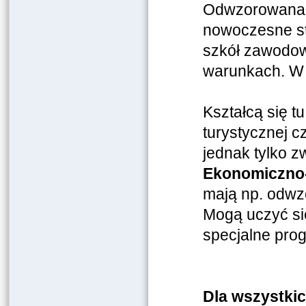
Odwzorowana r
nowoczesne sta
szkół zawodow
warunkach. W 
Kształcą się tu
turystycznej c
jednak tylko z
Ekonomiczno-
mają np. odwz
Mogą uczyć się
specjalne pro
Dla wszystki