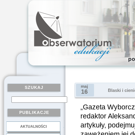
maj
SZUKAJ
Blaski i cie
16
„Gazeta Wyborcza
PUBLIKACJE
redaktor Aleksan
artykuły, podejm
AKTUALNOŚCI
.
zawężeniem jej d