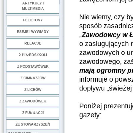
ARTYKUŁY I
MULTIMEDIA
.
Nie wiemy, czy by
FELIETONY
sposób zasadnicz
ESEJE I WYWIADY
„
Zawodowcy w Ło
.
o zasługujących 
RELACJE
zawodowych o uno
DOBRE PRAKTYKI
Z PRZEDSZKOLI
zawodowego, zaś 
Z PODSTAWÓWEK
mają ogromny pr
informuje o pows
Z GIMNAZJÓW
dopływu „świeżej
Z LICEÓW
Z ZAWODÓWEK
Poniżej prezentuj
NGO
Z FUNDACJI
gazety:
ZE STOWARZYSZEŃ