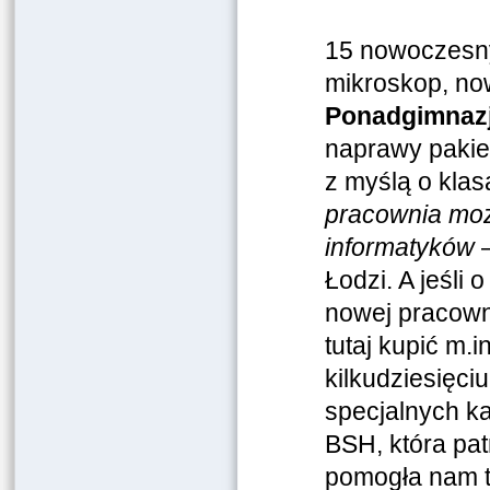
15 nowoczesny
mikroskop, no
Ponadgimnazj
naprawy pakiet
z myślą o klasa
pracownia moż
informatyków
Łodzi. A jeśli
nowej pracown
tutaj kupić m
kilkudziesięci
specjalnych ka
BSH, która pat
pomogła nam t