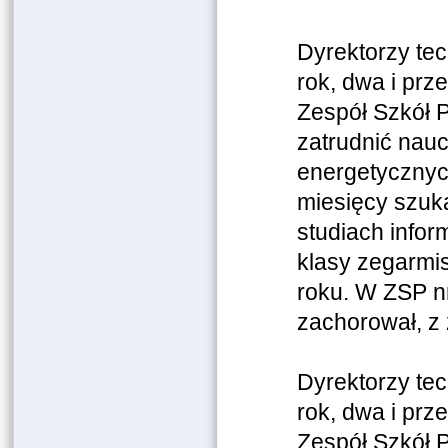
Dyrektorzy tec
rok, dwa i pr
Zespół Szkół 
zatrudnić nauc
energetycznyc
miesięcy szuk
studiach infor
klasy zegarmis
roku. W ZSP nr
zachorował, z
Dyrektorzy tec
rok, dwa i pr
Zespół Szkół 