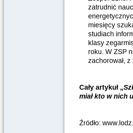
zatrudnić nauc
energetycznyc
miesięcy szuk
studiach infor
klasy zegarmis
roku. W ZSP nr
zachorował, z
Cały artykuł „
Sz
miał kto w nich 
Źródło: www.lodz.