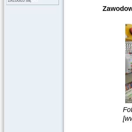
LOG
ZALOGUJ SIĘ
Zawodowc
Fo
[w