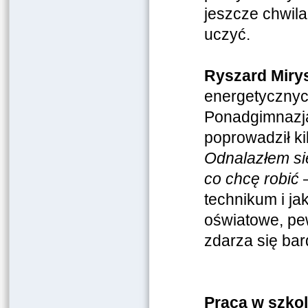
jeszcze chwil
uczyć.
Ryszard Miry
energetycznych
Ponadgimnazja
poprowadził ki
Odnalazłem się
co chcę robić
–
technikum i ja
oświatowe, pew
zdarza się bar
Praca w szkol