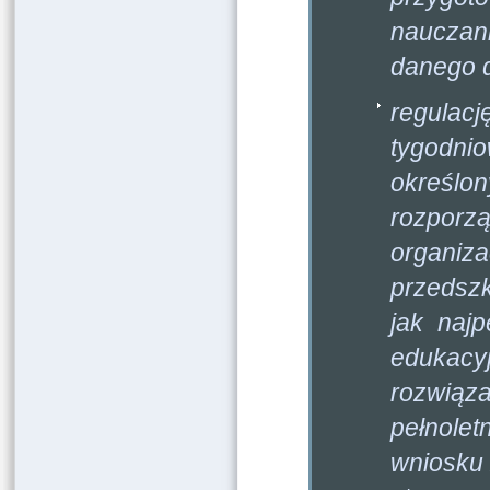
nauczan
danego d
regula
tygodni
określon
rozporz
organi
przedsz
jak naj
edukacyj
rozwiąza
pełnole
wniosku 