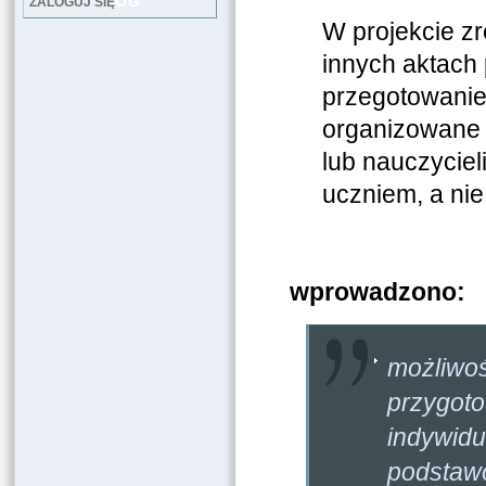
LOG
ZALOGUJ SIĘ
W projekcie z
innych aktach
przegotowanie
organizowane 
lub nauczyciel
uczniem, a nie
W p
wprowadzono:
możliw
przyg
indywidu
podstaw