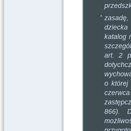
przedsz
zasadę,
dziecka
katalog 
szczegól
art. 2 
dotych
wychowa
o które
czerwca 
zastępcz
866). D
możliw
przygo