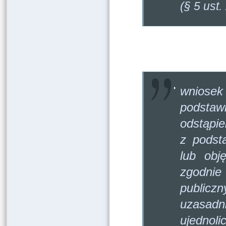
(§ 5 ust
W proje
wniose
podsta
odstąpie
z podst
lub obj
zgodnie
publicz
uzasadn
ujednoli