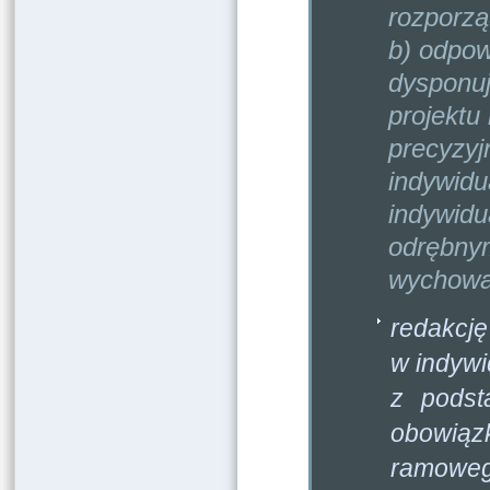
rozporzą
b) odpow
dysponuj
projektu
precyzyjn
indywidu
indywid
odrębnym
wychowan
redakcję
w indywi
z podst
obowiąz
ramowego