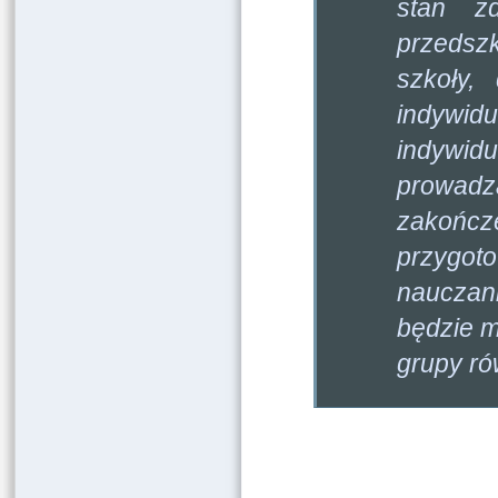
stan z
przedszk
szkoły,
indywid
indywid
prowad
zakończ
przygot
nauczani
będzie m
grupy ró
W p