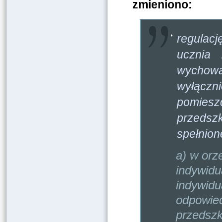
zmieniono:
regulac
ucznia 
wychowan
wyłącz
pomiesz
przedszk
spełnion
a) w orz
indywidu
indywid
odpowied
przedszk