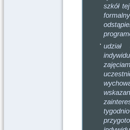
szkół te
formaln
odstąpi
program
udział 
indywid
zajęcia
uczestn
wychowa
wskazan
zainter
tygodni
przyg
indywid