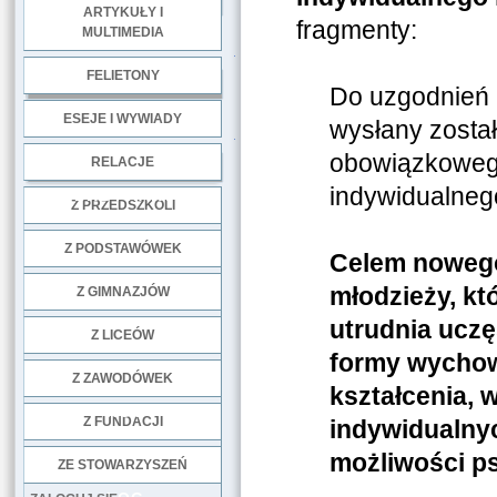
ARTYKUŁY I
fragmenty:
MULTIMEDIA
.
FELIETONY
Do uzgodnień 
ESEJE I WYWIADY
wysłany zosta
.
obowiązkowego
RELACJE
indywidualnego
DOBRE PRAKTYKI
Z PRZEDSZKOLI
Z PODSTAWÓWEK
Celem nowego
młodzieży, kt
Z GIMNAZJÓW
utrudnia uczę
Z LICEÓW
formy wychowa
Z ZAWODÓWEK
kształcenia, 
NGO
Z FUNDACJI
indywidualny
możliwości p
ZE STOWARZYSZEŃ