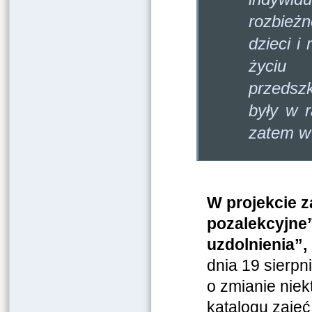
rozbież
dzieci i
życiu 
przedszk
były w 
zatem w
W projekcie z
pozalekcyjne”
uzdolnienia”,
dnia 19 sierpn
o zmianie niek
katalogu zajęć