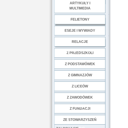
ARTYKUŁY I
MULTIMEDIA
.
FELIETONY
ESEJE I WYWIADY
.
RELACJE
DOBRE PRAKTYKI
Z PRZEDSZKOLI
Z PODSTAWÓWEK
Z GIMNAZJÓW
Z LICEÓW
Z ZAWODÓWEK
NGO
Z FUNDACJI
ZE STOWARZYSZEŃ