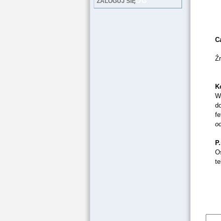
LOG
ZALOGUJ SIĘ
C
Źr
K
W
d
f
oc
P.
Os
te