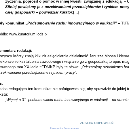
życzenia, poprosił o pomoc w innej kwestii związanej z edukacją.
–
O
Silniej powiążmy je z oczekiwaniami przedsiębiorstw i rynkiem pracy
całej gospodarki – powiedział kurator.
[…]
ały komunikat „
Podsumowanie ruchu innowacyjnego w edukacji”
–
TUT
ódło: www.kuratorium.lodz.pl
omentarz redakcji:
szyscy którzy znają kilkudziesięcioletnią działalność Janusza Moosa i kier
oskonalenie kształcenia zawodowego i wiązanie go z gospodarką to opus mag
etowanego tam XX-lecia ŁCDNiKP były te słowa: „
Odczarujmy szkolnictwo bra
zekiwaniami przedsiębiorstw i rynkiem pracy
”.
s.
oba redagująca ten komunikat nie pofatgowała się, aby sprawdzić do jakiej t
kstu:
„
Więcej o 31. podsumowaniu ruchu innowacyjnego w edukacji – na stroni
ZOSTAW ODPOWIEDŹ
Pseudonim (wymagane)