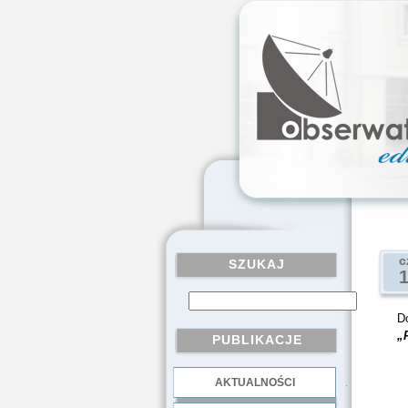
c
SZUKAJ
D
„
PUBLIKACJE
AKTUALNOŚCI
.