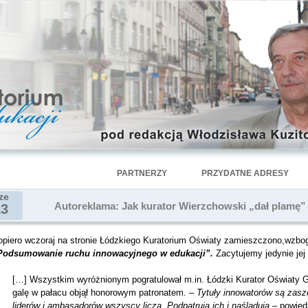
PARTNERZY
PRZYDATNE ADRESY
ze
Autoreklama: Jak kurator Wierzchowski „dał plamę
13
opiero wczoraj na stronie Łódzkiego Kuratorium Oświaty zamieszczono,wzboga
Podsumowanie ruchu innowacyjnego w edukacji”.
Zacytujemy jedynie jej
[…] Wszystkim wyróżnionym pogratulował m.in. Łódzki Kurator Oświaty G
galę w pałacu objął honorowym patronatem. –
Tytuły innowatorów są zasz
liderów i ambasadorów wszyscy liczą. Podpatrują ich i naśladują
– powied