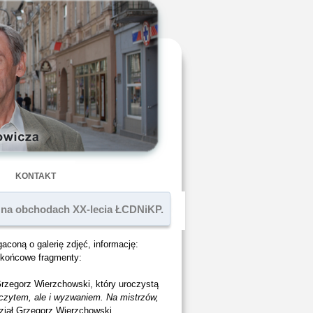
KONTAKT
” na obchodach XX-lecia ŁCDNiKP.
coną o galerię zdjęć, informację:
 końcowe fragmenty:
rzegorz Wierzchowski, który uroczystą
czytem, ale i wyzwaniem. Na mistrzów,
ział Grzegorz Wierzchowski.