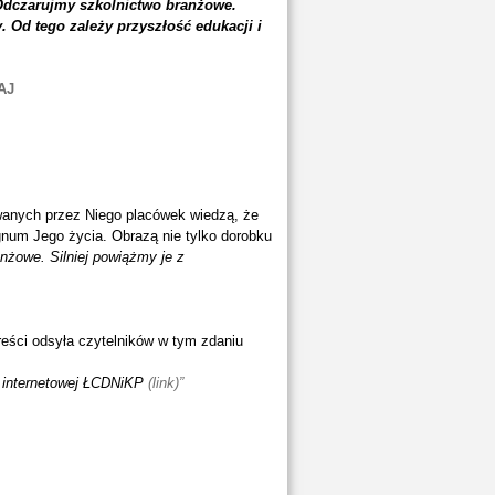
dczarujmy szkolnictwo branżowe.
. Od tego zależy przyszłość edukacji i
AJ
owanych przez Niego placówek wiedzą, że
num Jego życia. Obrazą nie tylko dorobku
nżowe. Silniej powiążmy je z
reści odsyła czytelników w tym zdaniu
e internetowej ŁCDNiKP
(link)”