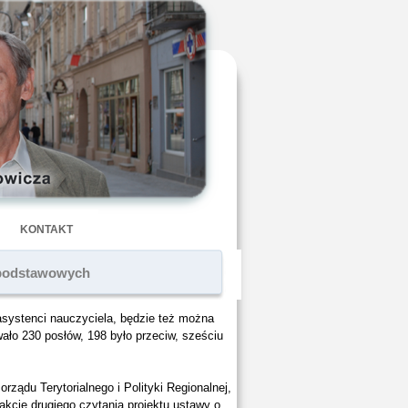
KONTAKT
h podstawowych
systenci nauczyciela, będzie też można
wało 230 posłów, 198 było przeciw, sześciu
ządu Terytorialnego i Polityki Regionalnej,
akcie drugiego czytania projektu ustawy o