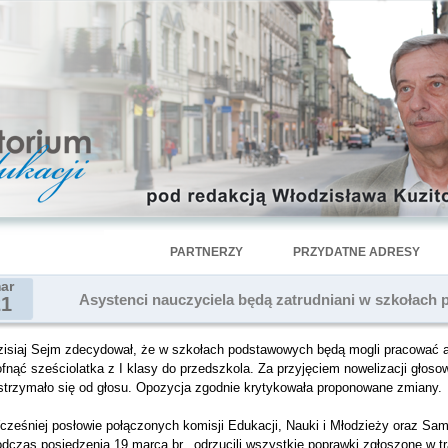
PARTNERZY
PRZYDATNE ADRESY
ar
Asystenci nauczyciela będą zatrudniani w szkołac
21
zisiaj Sejm zdecydował, że w szkołach podstawowych będą mogli pracować a
fnąć sześciolatka z I klasy do przedszkola. Za przyjęciem nowelizacji głoso
strzymało się od głosu. Opozycja zgodnie krytykowała proponowane zmiany.
ześniej posłowie połączonych komisji Edukacji, Nauki i Młodzieży oraz Samor
dczas posiedzenia 19 marca br., odrzucili wszystkie poprawki zgłoszone w tr