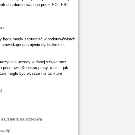
trafi do zdominowanego przez PO i PSL
.com:
ądy będą mogły zatrudniać w podstawówkach
a prowadzącego zajęcia dydaktyczne,
auczyciele uczący w danej szkole oraz
 podstawie Kodeksu pracy, a nie – jak
zie mogło być wyższe niż to, które
J
 asystenta nauczyciela
światy