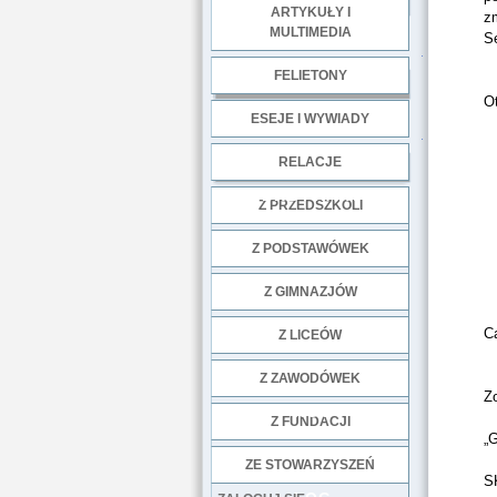
ARTYKUŁY I
z
MULTIMEDIA
S
.
FELIETONY
Ot
ESEJE I WYWIADY
.
RELACJE
DOBRE PRAKTYKI
Z PRZEDSZKOLI
Z PODSTAWÓWEK
Z GIMNAZJÓW
C
Z LICEÓW
Z ZAWODÓWEK
Z
NGO
Z FUNDACJI
„
ZE STOWARZYSZEŃ
S