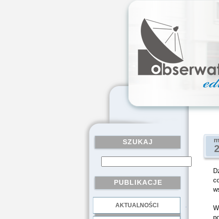
m
SZUKAJ
D
co
PUBLIKACJE
w
AKTUALNOŚCI
.
Wc
po