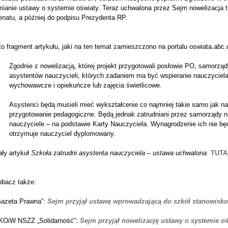
mianie ustawy o systemie oświaty. Teraz uchwalona przez Sejm nowelizacja 
enatu, a później do podpisu Prezydenta RP.
o fragment artykułu, jaki na ten temat zamieszczono na portalu oswiata.abc
Zgodnie z nowelizacją, której projekt przygotowali posłowie PO, samorz
asystentów nauczycieli, których zadaniem ma być wspieranie nauczyciel
wychowawcze i opiekuńcze lub zajęcia świetlicowe.
Asystenci będą musieli mieć wykształcenie co najmniej takie samo jak n
przygotowanie pedagogiczne. Będą jednak zatrudniani przez samorządy na
nauczyciele – na podstawie Karty Nauczyciela. Wynagrodzenie ich nie będ
otrzymuje nauczyciel dyplomowany.
ały artykuł
Szkoła zatrudni asystenta nauczyciela – ustawa uchwalona
TUTA
obacz także:
Gazeta Prawna”:
Sejm przyjął ustawę wprowadzającą do szkół stanowisko
KOiW NSZZ „Solidarność”
:
Sejm przyjął nowelizację ustawy o systemie o