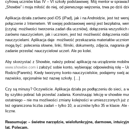
cyfrową uczniów klas IV – VI szkoły podstawowej. Mój mentor w sprawach 
„Showbie” i moja miłość do niej, od pierwszego wejrzenia, trwa po dziś d
Aplikacja działa zarówno pod iOS (iPad), jak i na Androidzie, jest też wers
połączenie z Internetem. W swojej podstawowej wersji jest bezpłatna, wers
(czytaj: możliwości tworzenia zadań dla uczniów), dołączenia wszystkich 
zarówno nauczycielom, jak i uczniom, jest też możliwość dołączenia rodz
nauczycielami. Aplikacja daje możliwość przekazania materiałów uczniom
mogą być: polecenia słowne, linki, filmiki, dokumenty, zdjęcia, nagrania
zadanie przesłać nauczycielowi uczeń. Ale po kolei.
Aby skorzystać z Showbie, należy pobrać aplikację na urządzenie mobiln
www.showbie.com
i założyć sobie konto, wybierając odpowiednią rolę – U
Rodzic(Parents). Kiedy tworzymy konto nauczycielskie, podajemy swój ad
nazwisko, opcjonalnie też nazwę szkoły. […]
Czy są minusy? Oczywiście. Aplikacja działa po podłączeniu do sieci, a 
by szybko pobrać lub przesłać zadania. Konstruując lekcję w showbie m
ostatniego – nie ma możliwości zmiany kolejności w umieszczonych już zad
też ograniczona liczba zadań – tylko 10, a uczniów tylko 35 w klasie. Ale
liczne.
Reasumując – świetne narzędzie, wielofunkcyjne, darmowe, intuicyjne
lat. Polecam.