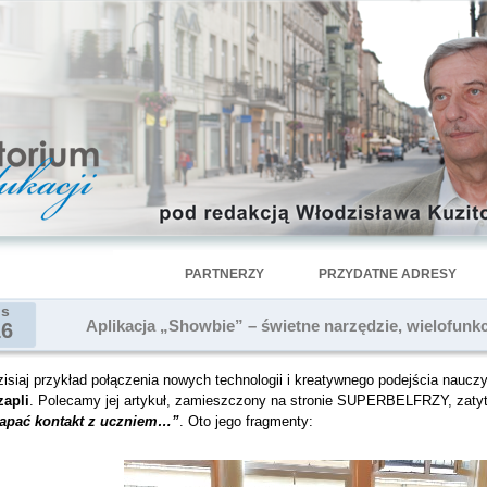
PARTNERZY
PRZYDATNE ADRESY
is
Aplikacja „Showbie” – świetne narzędzie, wielofunkc
16
isiaj przykład połączenia nowych technologii i kreatywnego podejścia nauczy
zapli
. Polecamy jej artykuł, zamieszczony na stronie SUPERBELFRZY, zat
łapać kontakt z uczniem…”
. Oto jego fragmenty: