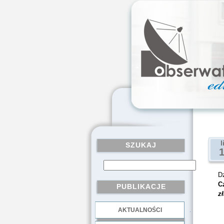
l
SZUKAJ
Dz
C
PUBLIKACJE
z
AKTUALNOŚCI
.