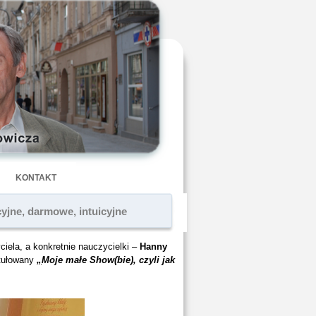
KONTAKT
yjne, darmowe, intuicyjne
ciela, a konkretnie nauczycielki –
Hanny
ytułowany
„
Moje małe Show(bie), czyli jak