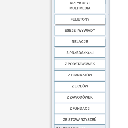
ARTYKUŁY I
MULTIMEDIA
.
FELIETONY
ESEJE I WYWIADY
.
RELACJE
DOBRE PRAKTYKI
Z PRZEDSZKOLI
Z PODSTAWÓWEK
Z GIMNAZJÓW
Z LICEÓW
Z ZAWODÓWEK
NGO
Z FUNDACJI
ZE STOWARZYSZEŃ