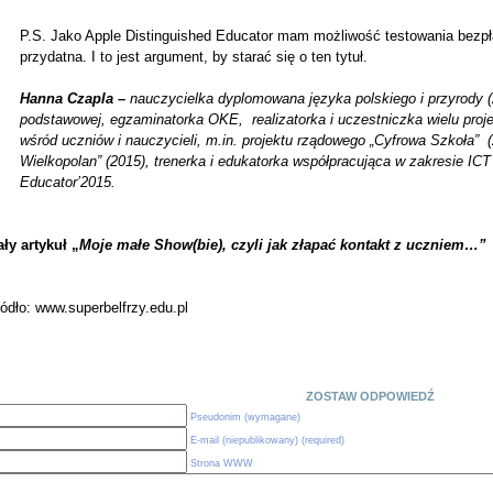
P.S. Jako Apple Distinguished Educator mam możliwość testowania bezpłatn
przydatna. I to jest argument, by starać się o ten tytuł.
Hanna Czapla –
nauczycielka dyplomowana języka polskiego i przyrody (20
podstawowej, egzaminatorka OKE, realizatorka i uczestniczka wielu proje
wśród uczniów i nauczycieli, m.in. projektu rządowego „Cyfrowa Szkoła” 
Wielkopolan” (2015), trenerka i edukatorka współpracująca w zakresie ICT 
Educator’2015.
ły artykuł „
Moje małe Show(bie), czyli jak złapać kontakt z uczniem…”
ódło: www.superbelfrzy.edu.pl
ZOSTAW ODPOWIEDŹ
Pseudonim (wymagane)
E-mail (niepublikowany) (required)
Strona WWW