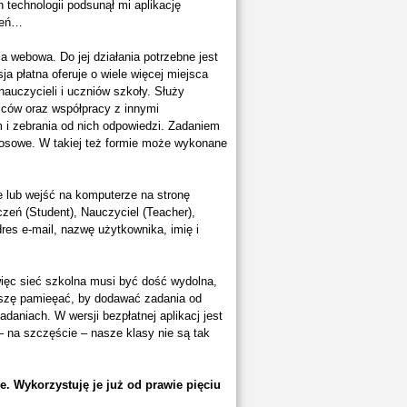
technologii podsunął mi aplikację
zień…
ja webowa. Do jej działania potrzebne jest
ja płatna oferuje o wiele więcej miejsca
nauczycieli i uczniów szkoły. Służy
iców oraz współpracy z innymi
 i zebrania od nich odpowiedzi. Zadaniem
 głosowe. W takiej też formie może wykonane
e lub wejść na komputerze na stronę
czeń (Student), Nauczyciel (Teacher),
res e-mail, nazwę użytkownika, imię i
więc sieć szkolna musi być dość wydolna,
uszę pamieęać, by dodawać zadania od
aniach. W wersji bezpłatnej aplikacj jest
 – na szczęście – nasze klasy nie są tak
. Wykorzystuję je już od prawie pięciu