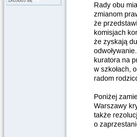
LOG
ZALOGUJ SIĘ
Rady obu mia
zmianom praw
że przedstawi
komisjach ko
że zyskają d
odwoływanie.
kuratora na 
w szkołach, o
radom rodzicó
Poniżej zami
Warszawy kry
także rezoluc
o zaprzestan