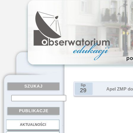
lip
SZUKAJ
Apel ZMP do
29
PUBLIKACJE
AKTUALNOŚCI
.