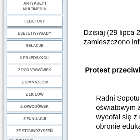
ARTYKUŁY I
MULTIMEDIA
.
FELIETONY
Dzisiaj (29 lipca 
ESEJE I WYWIADY
.
zamieszczono inf
RELACJE
DOBRE PRAKTYKI
Z PRZEDSZKOLI
Protest przeci
Z PODSTAWÓWEK
Z GIMNAZJÓW
Z LICEÓW
Radni Sopotu
oświatowym zn
Z ZAWODÓWEK
wycofał się z
NGO
Z FUNDACJI
obronie eduka
ZE STOWARZYSZEŃ