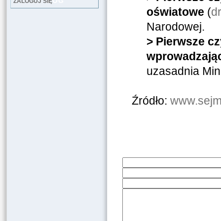
LOG
ZALOGUJ SIĘ
oświatowe
(
d
Narodowej.
> Pierwsze cz
wprowadzając
uzasadnia Min
Źródło:
www.sejm.