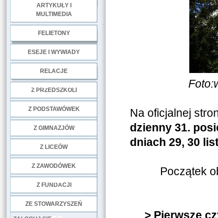
ARTYKUŁY I
MULTIMEDIA
.
FELIETONY
ESEJE I WYWIADY
.
RELACJE
Foto:
DOBRE PRAKTYKI
Z PRZEDSZKOLI
Z PODSTAWÓWEK
Na oficjalnej str
dzienny 31. pos
Z GIMNAZJÓW
dniach 29, 30 lis
Z LICEÓW
Z ZAWODÓWEK
Początek ob
NGO
Z FUNDACJI
ZE STOWARZYSZEŃ
>
Pierwsze cz