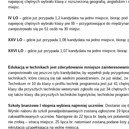
najwięcej chętnych wybrało klasę z rozszerzoną geografią, angielskim i
miejsc.
IV LO
– gdzie już przypada 1,2 kandydata na jedno miejsce, biorąc pod 
najwięcej chętnych wybrało klasy pre IB – przygotowujące do międzynar
zarejestrowało się po 51 osób na 30 miejsc.
XXV LO
– gdzie już przypada 1,08 kandydata na jedno miejsce, biorąc 
XXVI LO
– gdzie już przypada 1,07 kandydata na jedno miejsce, biorąc
Edukacją w technikach jest zdecydowanie mniejsze zainteresowani
zarejestrowało się jeszcze tylu kandydatów, by wypełnili pulę przygotow
technikach, które cieszą się tak wielkim powodzeniem, że już widać, że
Technikum nr 10 do klasy o profilu technik programista jest już 41 chęt
klasy dla przyszłych techników weterynarii zgłosiło się już 34 chętny
się także klasy dla przyszłych techników logistyków, techników program
Szkoły branżowe I stopnia wybiera najmniej uczniów
. Dostanie się 
Wyniki naboru do szkół ponadpodstawowych zostaną ogłoszone 19 lipca b
zakwalifikowanych uczniów. Następnie do 22 lipca br. będą oni potwierd
nie zrobią – stracą miejsce. 25 lipca br. natomiast zostaną podane listy
rekrutacja uzupełniająca na wolne miejsca.