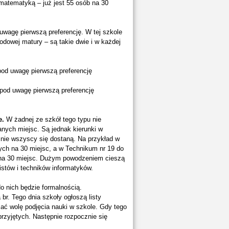
 matematyką – już jest 55 osób na 30
uwagę pierwszą preferencję. W tej szkole
odowej matury – są takie dwie i w każdej
pod uwagę pierwszą preferencję
 pod uwagę pierwszą preferencję
e.
W żadnej ze szkół tego typu nie
anych miejsc. Są jednak kierunki w
 nie wszyscy się dostaną. Na przykład w
nych na 30 miejsc, a w Technikum nr 19 do
ch na 30 miejsc. Dużym powodzeniem cieszą
istów i techników informatyków.
do nich będzie formalnością.
r. Tego dnia szkoły ogłoszą listy
zać wolę podjęcia nauki w szkole. Gdy tego
 przyjętych. Następnie rozpocznie się