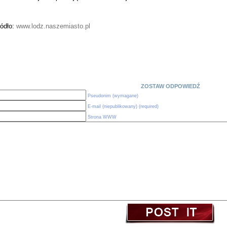
ródło:
www.lodz.naszemiasto.pl
ZOSTAW ODPOWIEDŹ
Pseudonim (wymagane)
E-mail (niepublikowany) (required)
Strona WWW