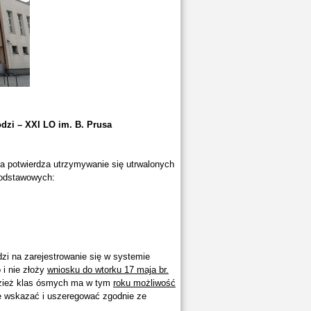
odzi – XXI LO im. B. Prusa
ra potwierdza utrzymywanie się utrwalonych
podstawowych:
i na zarejestrowanie się w systemie
o i nie złoży
wniosku do wtorku 17 maja br.
odzież klas ósmych ma w tym
roku możliwość
e wskazać i uszeregować zgodnie ze