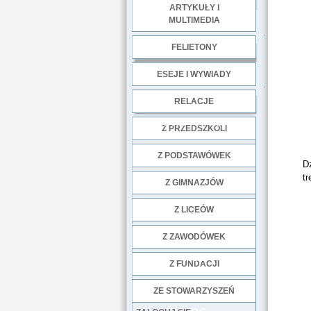
ARTYKUŁY I
MULTIMEDIA
.
FELIETONY
ESEJE I WYWIADY
.
RELACJE
DOBRE PRAKTYKI
Z PRZEDSZKOLI
Z PODSTAWÓWEK
Dz
t
Z GIMNAZJÓW
Z LICEÓW
Z ZAWODÓWEK
NGO
Z FUNDACJI
ZE STOWARZYSZEŃ