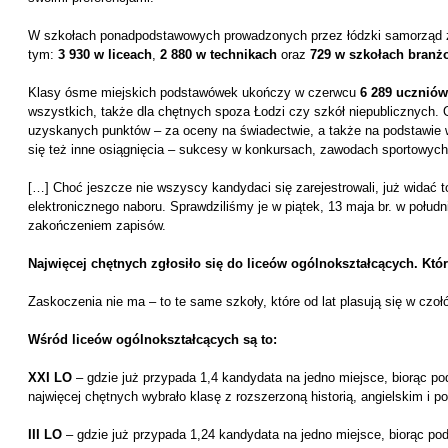
W szkołach ponadpodstawowych prowadzonych przez łódzki samorząd 
tym:
3 930 w liceach
,
2 880 w technikach
oraz
729 w szkołach branż
Klasy ósme miejskich podstawówek ukończy w czerwcu
6 289 uczniów
wszystkich, także dla chętnych spoza Łodzi czy szkół niepublicznych. O
uzyskanych punktów – za oceny na świadectwie, a także na podstawie 
się też inne osiągnięcia – sukcesy w konkursach, zawodach sportowych 
[…] Choć jeszcze nie wszyscy kandydaci się zarejestrowali, już widać 
elektronicznego naboru. Sprawdziliśmy je w piątek, 13 maja br. w połudn
zakończeniem zapisów.
Najwięcej chętnych zgłosiło się do liceów ogólnokształcących. Któr
Zaskoczenia nie ma – to te same szkoły, które od lat plasują się w cz
Wśród liceów ogólnokształcących są to:
XXI LO
– gdzie już przypada 1,4 kandydata na jedno miejsce, biorąc po
najwięcej chętnych wybrało klasę z rozszerzoną historią, angielskim i po
III LO
– gdzie już przypada 1,24 kandydata na jedno miejsce, biorąc pod