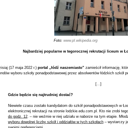
Foto:
www.pl.wikipedia.org
Najbardziej popularne w tegorocznej rekrutacji liceum w Ł
isiaj (17 maja 2022 r.)
portal „łódź naszemiasto”
zamieścił informację, któ
rendów wyboru szkoły ponadpodstawowej przez absolwentów łódzkich szkół 
[…]
Gdzie będzie się najtrudniej dostać?
Niewiele czasu zostało kandydatom do szkół ponadpodstawowych w Łodz
elektronicznej rekrutacji na stronie lodzkie.edu.com.pl. Kto nie zrobi teg
do godz. 12
. – nie weźmie w niej udziału w naborze na tym etapie. Mł
wyboru dowolnej liczby szkół i oddziałów w tych szkołach
– wystarczy j
swoimi preferencjami.