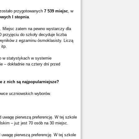
zostało przygotowanych
7 539 miejsc
, w
owych I stopnia
.
. Miejsc zatem na pewno wystarczy dla
 przyjęciu do szkoły decyduje liczba
wyników z egzaminu ósmoklasisty. Liczą
itp.
to w statystykach w systemie
ie – dokładnie na cztery dni przed
e z nich są najpopularniejsze?
ołówce uczniowskich wyborów.
d uwagę pierwszą preferencję. W tej szkole
lskim – już jest 70 osób na 30 miejsc.
 uwagę pierwszą preferencję. W tej szkole