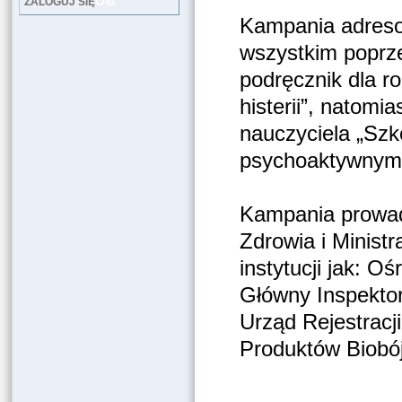
LOG
ZALOGUJ SIĘ
Kampania adresow
wszystkim poprze
podręcznik dla r
histerii”, natomi
nauczyciela „Szk
psychoaktywnymi
Kampania prowad
Zdrowia i Minist
instytucji jak: O
Główny Inspektor
Urząd Rejestrac
Produktów Biobó