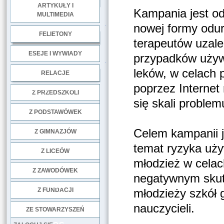
ARTYKUŁY I
Kampania jest o
MULTIMEDIA
.
nowej formy odur
FELIETONY
terapeutów uzale
ESEJE I WYWIADY
przypadków używ
.
leków, w celach 
RELACJE
poprzez Internet
DOBRE PRAKTYKI
Z PRZEDSZKOLI
się skali problem
Z PODSTAWÓWEK
Celem kampanii j
Z GIMNAZJÓW
temat ryzyka uży
Z LICEÓW
młodzież w celac
Z ZAWODÓWEK
negatywnym skut
NGO
Z FUNDACJI
młodzieży szkół 
nauczycieli.
ZE STOWARZYSZEŃ