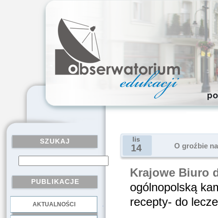
lis
SZUKAJ
O groźbie n
14
Krajowe Biuro d
PUBLIKACJE
ogólnopolską kam
recepty- do lecze
AKTUALNOŚCI
.