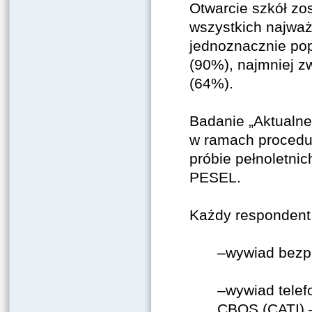
Otwarcie szkół zos
wszystkich najważ
jednoznacznie pop
(90%), najmniej 
(64%).
Badanie „Aktualne
w ramach procedu
próbie pełnoletni
PESEL.
Każdy respondent 
–wywiad bezpo
–wywiad telef
CBOS (CATI) 