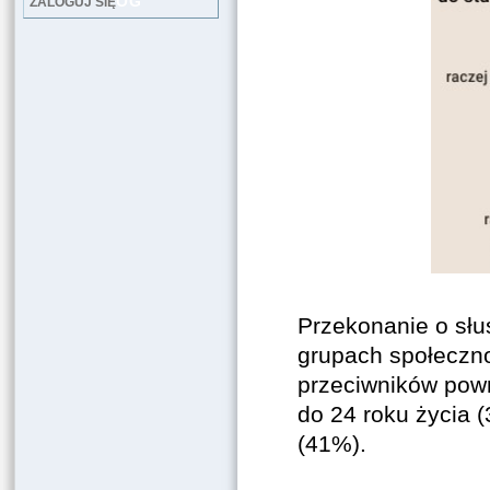
LOG
ZALOGUJ SIĘ
Przekonanie o słu
grupach społeczn
przeciwników powro
do 24 roku życia 
(41%).