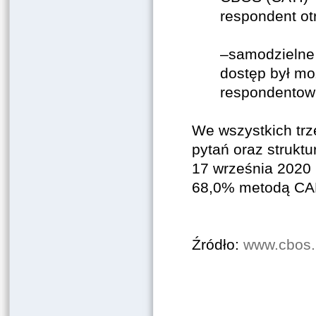
respondent ot
–samodzielne 
dostęp był mo
respondentowi
We wszystkich trz
pytań oraz strukt
17 września 2020 
68,0% metodą CAP
Źródło:
www.cbos.