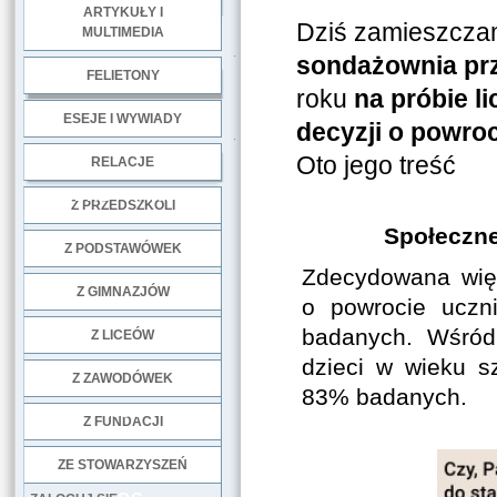
ARTYKUŁY I
Dziś zamieszcza
MULTIMEDIA
.
sondażownia pr
FELIETONY
roku
na próbie l
ESEJE I WYWIADY
decyzji o powroc
.
Oto jego treść
RELACJE
DOBRE PRAKTYKI
Z PRZEDSZKOLI
Społeczne
Z PODSTAWÓWEK
Zdecydowana wię
Z GIMNAZJÓW
o powrocie uczn
badanych. Wśró
Z LICEÓW
dzieci w wieku s
Z ZAWODÓWEK
83% badanych.
NGO
Z FUNDACJI
ZE STOWARZYSZEŃ