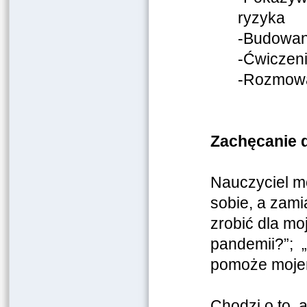
ryzyka
-Budowan
-Ćwiczeni
-Rozmowa 
Zachęcanie d
Nauczyciel mo
sobie, a zami
zrobić dla moj
pandemii?”; 
pomoże mojem
Chodzi o to, 