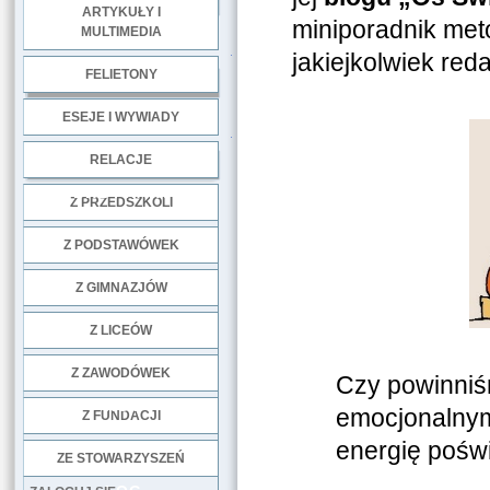
ARTYKUŁY I
miniporadnik met
MULTIMEDIA
.
jakiejkolwiek reda
FELIETONY
ESEJE I WYWIADY
.
RELACJE
DOBRE PRAKTYKI
Z PRZEDSZKOLI
Z PODSTAWÓWEK
Z GIMNAZJÓW
Z LICEÓW
Z ZAWODÓWEK
Czy powinniś
NGO
emocjonalnymi
Z FUNDACJI
energię pośw
ZE STOWARZYSZEŃ