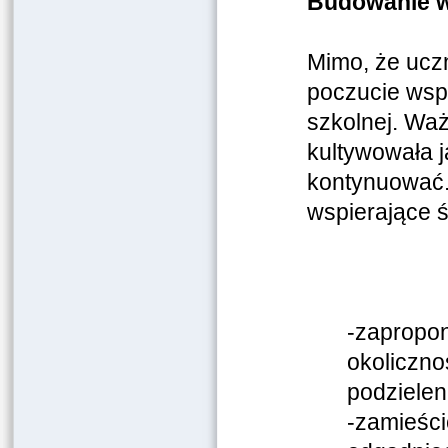
Budowanie w
Mimo, że ucz
poczucie wspó
szkolnej.
Ważn
kultywowała j
kontynuować. 
wspierające ś
-zapropon
okoliczno
podzieleni
-zamieści