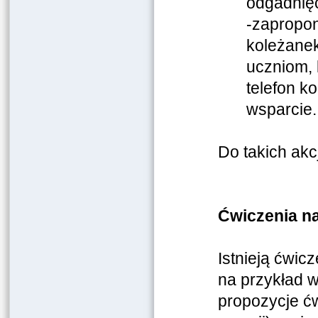
odgadnięci
-zapropon
koleżanek
uczniom, 
telefon k
wsparcie.
Do takich akc
Ćwiczenia na
Istnieją ćwi
na przykład 
propozycje ćw