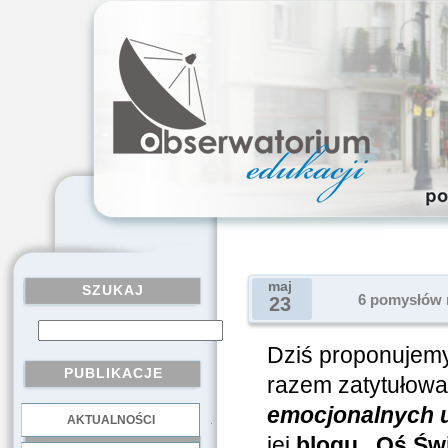
maj
SZUKAJ
6 pomysłów n
23
Dziś proponujemy
PUBLIKACJE
razem zatytułowa
emocjonalnych 
AKTUALNOŚCI
.
jej
blogu „Oś Św