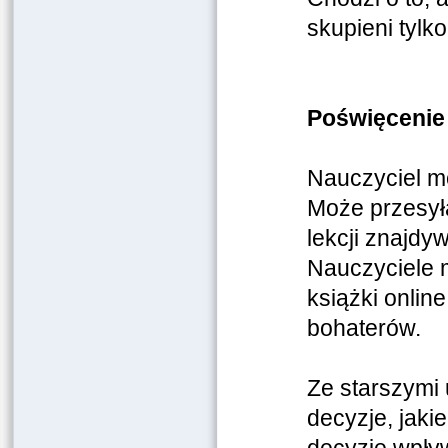
skupieni tylk
Poświęcenie
Nauczyciel m
Może przesyła
lekcji znajdy
Nauczyciele 
książki onlin
bohaterów.
Ze starszymi
decyzje, jaki