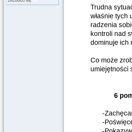
LOG
ZALOGUJ SIĘ
Trudna sytua
właśnie tych
radzenia sobi
kontroli nad s
dominuje ich 
Co może zrobi
umiejętności
6 pom
-Zachęcan
-Poświęc
-Pokazywa