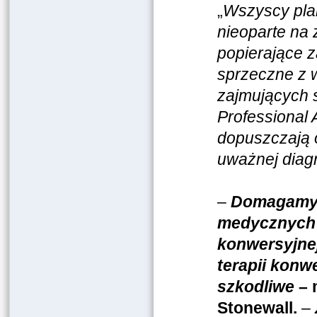
„
Wszyscy plan
nieoparte na
popierające z
sprzeczne z 
zajmujących 
Professional 
dopuszczają o
uważnej diag
–
Domagamy s
medycznych i
konwersyjne
terapii konw
szkodliwe
– 
Stonewall.
–