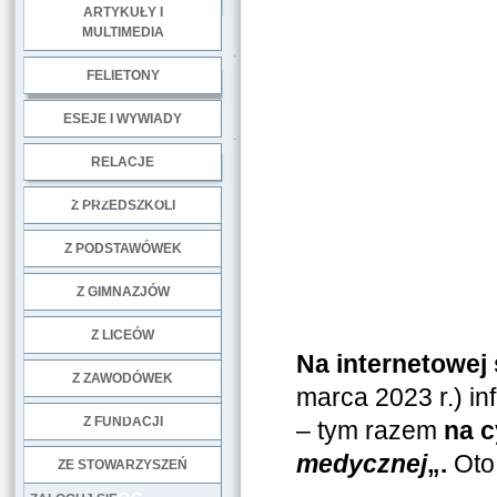
ARTYKUŁY I
MULTIMEDIA
.
FELIETONY
ESEJE I WYWIADY
.
RELACJE
DOBRE PRAKTYKI
Z PRZEDSZKOLI
Z PODSTAWÓWEK
Z GIMNAZJÓW
Z LICEÓW
Na internetowej
Z ZAWODÓWEK
marca 2023 r.) in
NGO
Z FUNDACJI
– tym razem
na c
medycznej
„.
Oto 
ZE STOWARZYSZEŃ