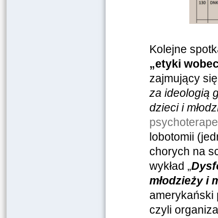
Kolejne spot
„etyki wobec
zajmujący się 
za ideologią 
dzieci i młodz
psychoterape
lobotomii (je
chorych na sc
wykład „
Dysf
młodzieży i 
amerykański 
czyli organiz