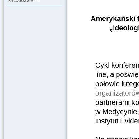
LOG
ZALOGUJ SIĘ
Amerykański t
„ideolog
Cykl konferen
line, a poświ
połowie luteg
organizatoró
partnerami ko
w Medycynie
Instytut Evid