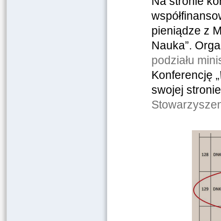
Na stronie ko
współfinanso
pieniądze z M
Nauka”. Organ
podziału mini
Konferencję „
swojej stroni
Stowarzyszen