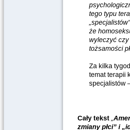
psychologicz
tego typu tera
„specjalistów
że homoseksua
wyleczyć czy 
tożsamości pł
Za kilka tygod
temat terapii
specjalistów 
Cały tekst
„
Amer
zmiany płci” i „