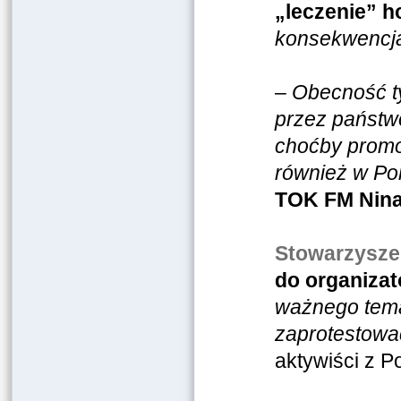
„leczenie” 
konsekwencja
–
Obecność ty
przez państwo
choćby promow
również w Pol
TOK FM Nina 
Stowarzysze
do organiza
ważnego tema
zaprotestowa
aktywiści z P