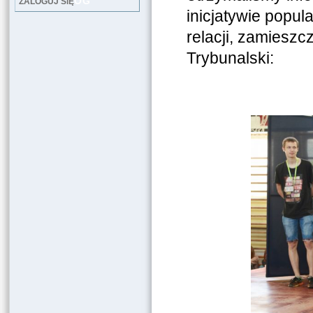
LOG
ZALOGUJ SIĘ
inicjatywie popul
relacji, zamieszc
Trybunalski: