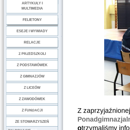
ARTYKUŁY I
MULTIMEDIA
.
FELIETONY
ESEJE I WYWIADY
.
RELACJE
DOBRE PRAKTYKI
Z PRZEDSZKOLI
Z PODSTAWÓWEK
Z GIMNAZJÓW
Z LICEÓW
Z ZAWODÓWEK
NGO
Z zaprzyjaźnione
Z FUNDACJI
Ponadgimnazjaln
ZE STOWARZYSZEŃ
o
trzymaliśmy inf