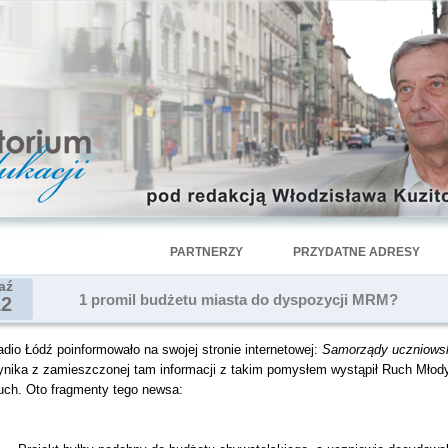
PARTNERZY
PRZYDATNE ADRESY
aź
1 promil budżetu miasta do dyspozycji MRM?
12
dio Łódź poinformowało na swojej stronie internetowej:
Samorządy uczniowsk
ynika z zamieszczonej tam informacji z takim pomysłem wystąpił Ruch Młody
uch. Oto fragmenty tego newsa: