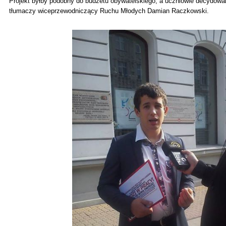
Projekt byłby podobny do budżetu obywatelskiego, a uczniowie decydowal
tłumaczy wiceprzewodniczący Ruchu Młodych Damian Raczkowski.