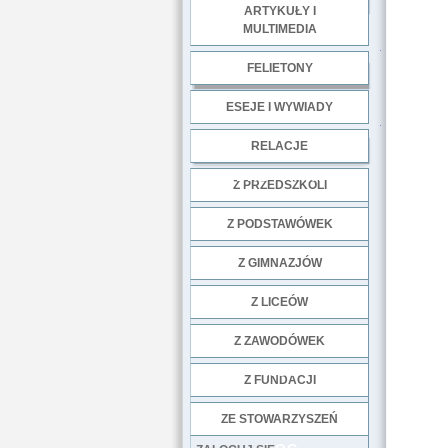
ARTYKUŁY I
MULTIMEDIA
.
FELIETONY
ESEJE I WYWIADY
.
RELACJE
DOBRE PRAKTYKI
Z PRZEDSZKOLI
Z PODSTAWÓWEK
Z GIMNAZJÓW
Z LICEÓW
Z ZAWODÓWEK
NGO
Z FUNDACJI
ZE STOWARZYSZEŃ