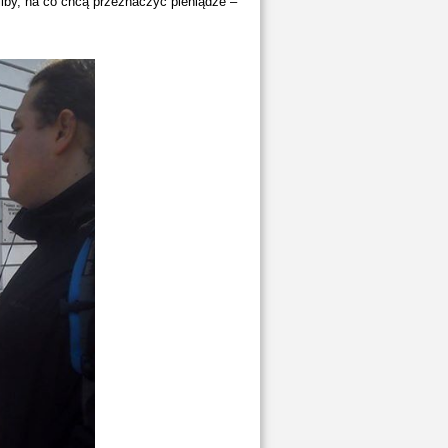
iby, na co chcą przeznaczyć pieniądze –