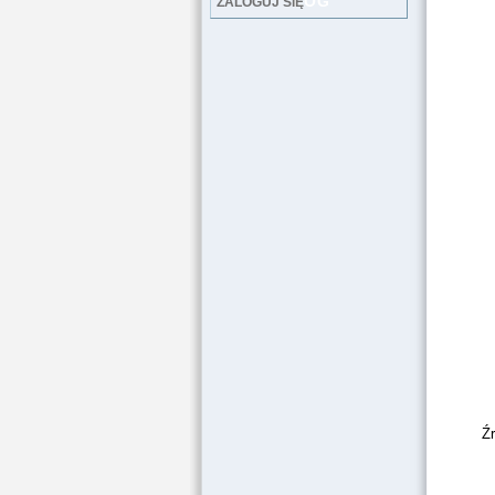
LOG
ZALOGUJ SIĘ
F
Źr