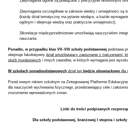
1)wymagania ogólne są powiązane z precyzyjnie określonymi umi
2)wymagania szczegółowe w zakresie wiedzy i umiejętności są śc
(każdy dział tematyczny ma pytanie wiodące, a każde wymagani
ogólnym i obejmuje wiedzę oraz praktyczne umiejętności);
3)korelacje międzyprzedmiotowe umożliwiają nauczycielom integra
nauczania.
Ponadto, w przypadku klas VII–VIII szkoły podstawowej
podstawa pr
obejmuje fakultatywny
dział umożliwiający zapoznanie z ćwiczeniami, kt
służb mundurowych
i innych zawodów, w których wymagana jest wysoka
W szkołach ponadpodstawowych
dział ten
będzie obowiązkowy
dla 
Przed nowym rokiem szkolnym na Zintegrowanej Platformie Edukacyjn
dla nauczycieli wychowania fizycznego, przedstawiający cele i założeni
zrozumienie wprowadzonych zmian.
Linki do treści podpisanych rozporzą
Dla szkoły podstawowej, branżowej I stopnia i szkoł