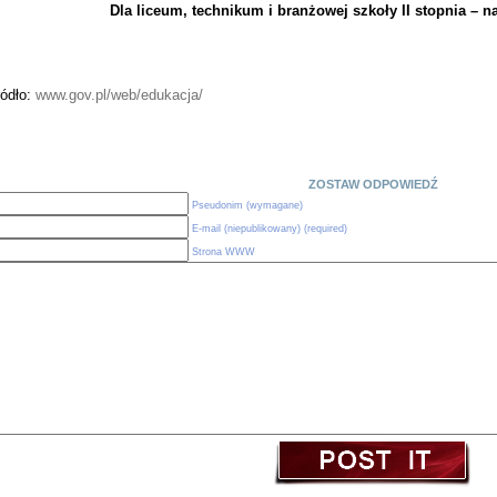
Dla liceum, technikum i branżowej szkoły II stopnia – 
ródło:
www.gov.pl/web/edukacja/
ZOSTAW ODPOWIEDŹ
Pseudonim (wymagane)
E-mail (niepublikowany) (required)
Strona WWW