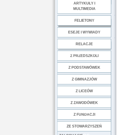
ARTYKUŁY I
MULTIMEDIA
.
FELIETONY
ESEJE I WYWIADY
.
RELACJE
DOBRE PRAKTYKI
Z PRZEDSZKOLI
Z PODSTAWÓWEK
Z GIMNAZJÓW
Z LICEÓW
Z ZAWODÓWEK
NGO
Z FUNDACJI
ZE STOWARZYSZEŃ