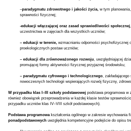
–
paradygmatu zdrowotnego i jakości życia,
w tym planowania,
sprawności fizycznej;
-edukacji włączającej oraz zasad sprawiedliwości społecznej
uczestnictwa w zajęciach dla wszystkich uczniów;
– edukacji w terenie,
wzmacnianiu odporności psychofizycznej o
proekologicznych postaw uczniów;
– edukacji dla zrównoważonego rozwoju
, uwzględniającej dzi
promującej formy aktywności fizycznej przyjaznej środowisku;
– paradygmatu cyfrowego i technologicznego
, zakładającego
nowoczesnych technologii wspierających rozwój fizyczny, zdrowo
W przypadku klas I–III szkoły podstawowej
podstawa programowa w z
również obowiązek przeprowadzenia w każdej klasie testów sprawności
przypadku uczniów klas IV–VIII szkół podstawowych).
Podstawa programowa
kształcenia ogólnego w zakresie wychowania 
ponadpodstawowych
uwzględnia kompetencyjne podejście do opisu treś