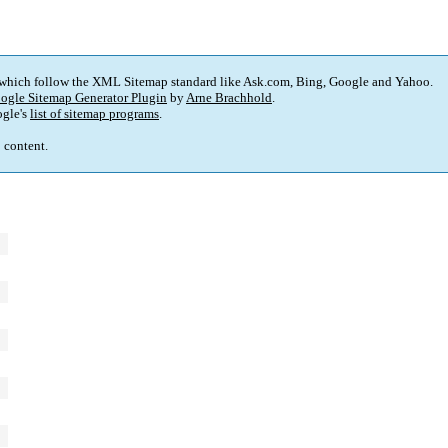
 which follow the XML Sitemap standard like Ask.com, Bing, Google and Yahoo.
ogle Sitemap Generator Plugin
by
Arne Brachhold
.
gle's
list of sitemap programs
.
p content.