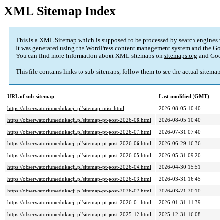
XML Sitemap Index
This is a XML Sitemap which is supposed to be processed by search engines
It was generated using the
WordPress
content management system and the
Go
You can find more information about XML sitemaps on
sitemaps.org
and Goo
This file contains links to sub-sitemaps, follow them to see the actual sitema
URL of sub-sitemap
Last modified (GMT)
https://obserwatoriumedukacji.pl/sitemap-misc.html
2026-08-05 10:40
https://obserwatoriumedukacji.pl/sitemap-pt-post-2026-08.html
2026-08-05 10:40
https://obserwatoriumedukacji.pl/sitemap-pt-post-2026-07.html
2026-07-31 07:40
https://obserwatoriumedukacji.pl/sitemap-pt-post-2026-06.html
2026-06-29 16:36
https://obserwatoriumedukacji.pl/sitemap-pt-post-2026-05.html
2026-05-31 09:20
https://obserwatoriumedukacji.pl/sitemap-pt-post-2026-04.html
2026-04-30 15:51
https://obserwatoriumedukacji.pl/sitemap-pt-post-2026-03.html
2026-03-31 16:45
https://obserwatoriumedukacji.pl/sitemap-pt-post-2026-02.html
2026-03-21 20:10
https://obserwatoriumedukacji.pl/sitemap-pt-post-2026-01.html
2026-01-31 11:39
https://obserwatoriumedukacji.pl/sitemap-pt-post-2025-12.html
2025-12-31 16:08