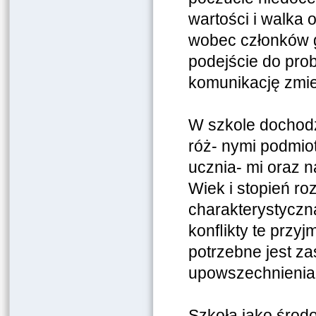
wartości i walka
wobec członków g
podejście do pro
komunikację zmie
W szkole dochodz
róż- nymi podmiot
ucznia- mi oraz n
Wiek i stopień r
charakterystyczna
konﬂikty te przy
potrzebne jest z
upowszechnienia
Szkoła jako środ