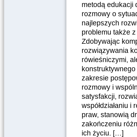
metodą edukacji d
rozmowy o sytuac
najlepszych rozw
problemu
także z
Zdobywając kom
rozwiązywania ko
rówieśniczymi, al
konstruktywnego 
zakresie
postępo
rozmowy i wspól
satysfakcji, rozw
współdziałaniu i
praw, stanowią 
zakończeniu różny
ich
życiu. […]