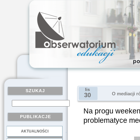
lis
SZUKAJ
O mediacji r
30
Na progu weekend
PUBLIKACJE
problematyce medi
AKTUALNOŚCI
.