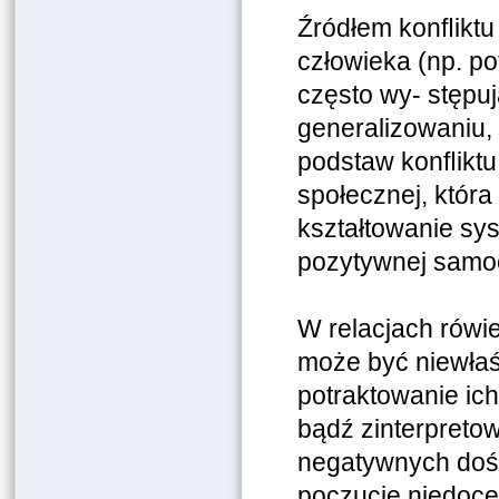
Źródłem konﬂiktu
człowieka (np. po
często wy- stępu
generalizowaniu,
podstaw konﬂiktu
społecznej, któr
kształtowanie sy
pozytywnej samoo
W relacjach rówi
może być niewłaś
potraktowanie ich
bądź zinterpreto
negatywnych doś
poczucie niedoce