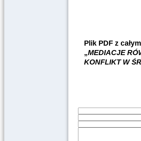
Plik PDF z cały
„
MEDIACJE RÓ
KONFLIKT W Ś