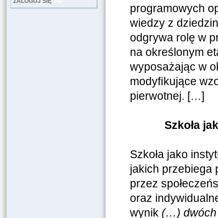
LOG
ZALOGUJ SIĘ
programowych opa
wiedzy z dziedzi
odgrywa rolę w pr
na określonym et
wyposażając w o
modyﬁkujące wzor
pierwotnej. […]
Szkoła ja
Szkoła jako inst
jakich przebiega
przez społeczeńst
oraz indywidualn
wynik
(…) dwóch 