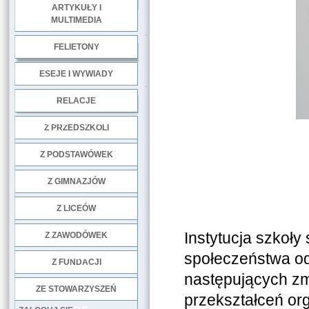
ARTYKUŁY I
MULTIMEDIA
.
FELIETONY
ESEJE I WYWIADY
.
RELACJE
DOBRE PRAKTYKI
Z PRZEDSZKOLI
Z PODSTAWÓWEK
Z GIMNAZJÓW
Z LICEÓW
Instytucja szkoły
Z ZAWODÓWEK
społeczeństwa o
NGO
Z FUNDACJI
następujących zm
ZE STOWARZYSZEŃ
przekształceń o