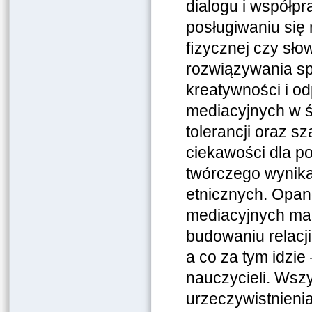
dialogu i współp
posługiwaniu się
ﬁzycznej czy sło
rozwiązywania sp
kreatywności i o
mediacyjnych w ś
tolerancji oraz s
ciekawości dla po
twórczego wynika
etnicznych. Opan
mediacyjnych ma 
budowaniu relacji
a co za tym idzie
nauczycieli. Wsz
urzeczywistnieni