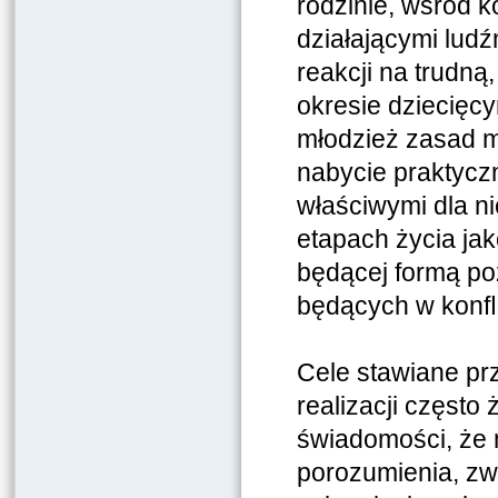
rodzinie, wśród k
działającymi lud
reakcji na trudną
okresie dziecięcy
młodzież zasad me
nabycie praktycz
właściwymi dla ni
etapach życia jak
będącej formą p
będących w konﬂi
Cele stawiane pr
realizacji często
świadomości, że 
porozumienia, zw