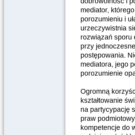
dobrowolność i p
mediator, któreg
porozumieniu i uł
urzeczywistnia s
rozwiązań sporu o
przy jednoczesnej
postępowania. Ni
mediatora, jego 
porozumienie opar
Ogromną korzyści
kształtowanie św
na partycypację 
praw podmiotowyc
kompetencje do ws