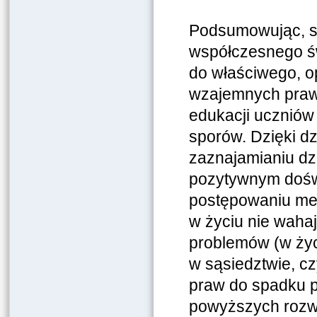
Podsumowując, s
współczesnego św
do właściwego, o
wzajemnych praw
edukacji ucznió
sporów. Dzięki d
zaznajamianiu dz
pozytywnym dośw
postępowaniu med
w życiu nie waha
problemów (w ży
w sąsiedztwie, c
praw do spadku p
powyższych rozwa