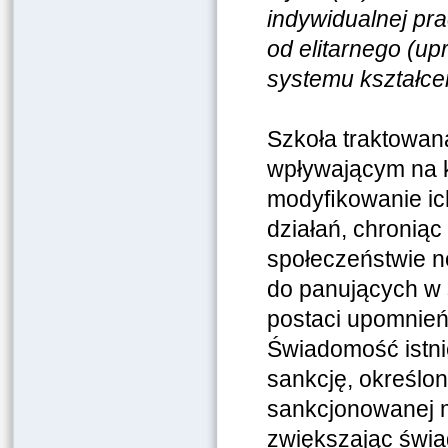
indywidualnej pr
od elitarnego (
systemu kształce
Szkoła traktowana
wpły
wającym na k
modyﬁkowanie ic
działań, chronią
społeczeństwie n
do panujących w 
postaci upomnień
Świadomość istni
sankcję, określo
sankcjonowanej m
zwiększając świa