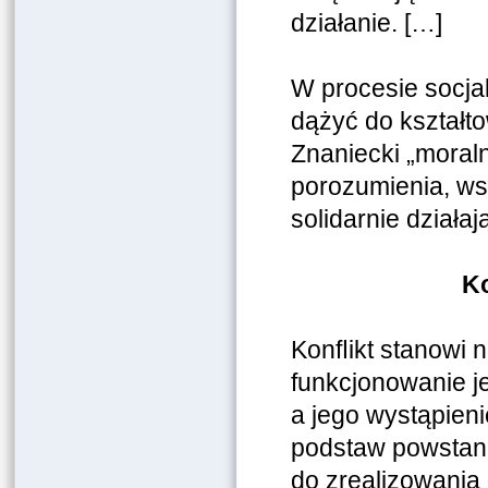
działanie. […]
W procesie socjal
dążyć do kształto
Znaniecki „moral
porozumienia, wsp
solidarnie działa
Ko
Konﬂikt stanowi 
funkcjonowanie j
a jego wystąpieni
podstaw powstani
do zrealizowania 