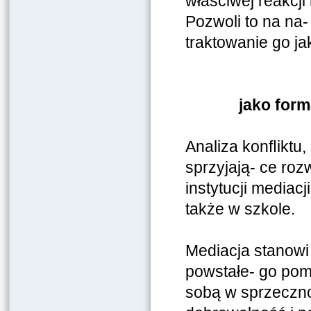
właściwej
reakcji
Pozwoli to na na
traktowanie go ja
jako form
Analiza konﬂiktu,
sprzyjają- ce rozw
instytucji mediac
także w szkole.
Mediacja stanowi
powstałe- go pom
sobą w sprzecznoś