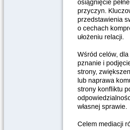
osiągnięcie pełn
przyczyn. Kluczow
przedstawienia sw
o cechach kompr
ułożeniu relacji.
Wśród celów, dla
pznanie i podjęci
strony,
zwiększeni
lub naprawa
komu
strony konﬂiktu p
odpowiedzialnośc
własnej sprawie.
Celem mediacji ró