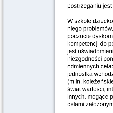
postrzeganiu jest
W szkole dziecko
niego
problemów,
poczucie dyskom
kompetencji do p
jest uświadomien
niezgodności pom
odmiennych celach
jednostka wchodz
(m.in. koleżeńsk
świat wartości, i
innych, mogące p
celami założonymi