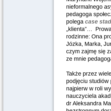
nieformalnego as
pedagoga społecz
polega
case sta
„klienta”… Prow
rodzinne: Ona pr
Józka, Marka, Ju
czym zajmę się z
ze mnie pedago
Także przez wiele
podjęciu studiów
najpierw w roli 
nauczyciela akad
dr Aleksandra Ma
bezstronnym dor