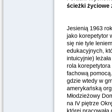
ścieżki życiowe 
Jesienią 1963 ro
jako korepetytor 
się nie tyle leni
edukacyjnych, k
intuicyjnie) leża
rola korepetytor
fachową pomocą. I
gdzie wtedy w g
amerykańską org
Młodzieżowy Dom 
na IV piętrze O
której pracowała