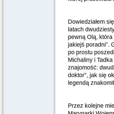
Dowiedziałem się 
latach dwudziest
pewną Olą, która
jakiejś poradni”. 
po prostu poszed
Michaliny i Tadka
znajomość: dwudzi
doktor”, jak się 
legendą znakomit
Przez kolejne mie
Marynarki Wojenne