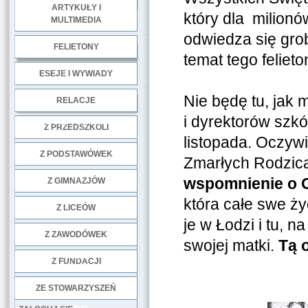
ARTYKUŁY I
który dla milionó
MULTIMEDIA
.
odwiedza się grob
FELIETONY
temat tego feliet
ESEJE I WYWIADY
.
Nie będę tu, jak 
RELACJE
i dyrektorów szkó
DOBRE PRAKTYKI
Z PRZEDSZKOLI
listopada. Oczyw
Z PODSTAWÓWEK
Zmarłych Rodzica
wspomnienie o O
Z GIMNAZJÓW
która całe swe ży
Z LICEÓW
je w Łodzi i tu,
Z ZAWODÓWEK
swojej matki.
Tą 
NGO
Z FUNDACJI
ZE STOWARZYSZEŃ