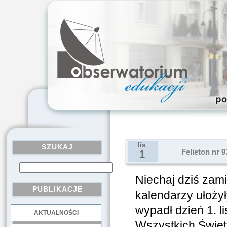
lis
SZUKAJ
Felieton nr 
1
Niechaj dziś zami
PUBLIKACJE
kalendarzy ułożył
wypadł dzień 1. l
AKTUALNOŚCI
.
Wszystkich Święt