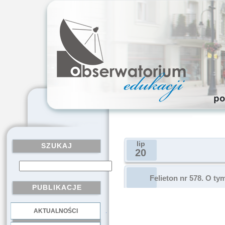
lip
SZUKAJ
20
Felieton nr 578. O t
PUBLIKACJE
AKTUALNOŚCI
.