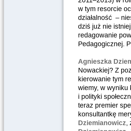
2011–2013) w roli
w tym resorcie oc
działalność – nie
dziś już nie istni
redagowanie powi
Pedagogicznej. 
Agnieszka Dzie
Nowackiej? Z po
kierowanie tym re
wiemy, w wyniku k
i polityki społec
teraz premier spe
konsultantkę mer
Dziemianowicz
,