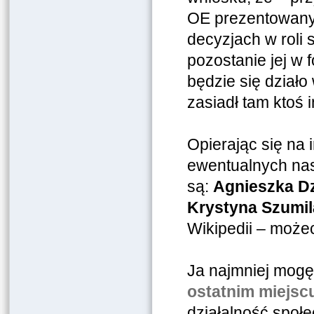
OE prezentowanyc
decyzjach w roli 
pozostanie jej w 
będzie się działo
zasiadł tam ktoś i
Opierając się na 
ewentualnych nas
są:
Agnieszka D
Krystyna Szumil
Wikipedii – możec
Ja najmniej mog
ostatnim miejsc
działalność społ