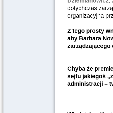
Dziemianowicz
.
dotychczas zarzą
organizacyjna pr
Z tego prosty w
aby Barbara Now
zarządzającego 
Chyba że premie
sejfu jakiegoś „
administracji – t