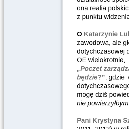
ona realia polski
z punktu widzen
O
Katarzynie Lu
zawodową, ale głó
dotychczasowej d
OE wielokrotnie, 
„Poczet zarządza
będzie
?”
, gdzie 
dotychczasowego 
mogę dziś powiedz
nie powierzyłbym 
Pani Krystyna S