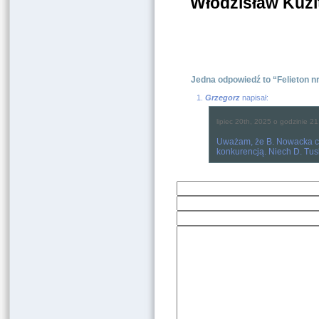
Włodzisław Kuzi
Jedna odpowiedź to “Felieton n
Grzegorz
napisał:
lipiec 20th, 2025 o godzinie 2
Uważam, że B. Nowacka całk
konkurencją. Niech D. Tus