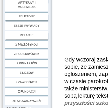
ARTYKUŁY I
MULTIMEDIA
.
FELIETONY
ESEJE I WYWIADY
.
RELACJE
DOBRE PRAKTYKI
Z PRZEDSZKOLI
Z PODSTAWÓWEK
Gdy wczoraj zasi
Z GIMNAZJÓW
sobie, że zamiesz
ogłoszeniem, zap
Z LICEÓW
w czasie parokrot
Z ZAWODÓWEK
także ministerst
NGO
Z FUNDACJI
sobą lekturę teks
ZE STOWARZYSZEŃ
przyszłości szk