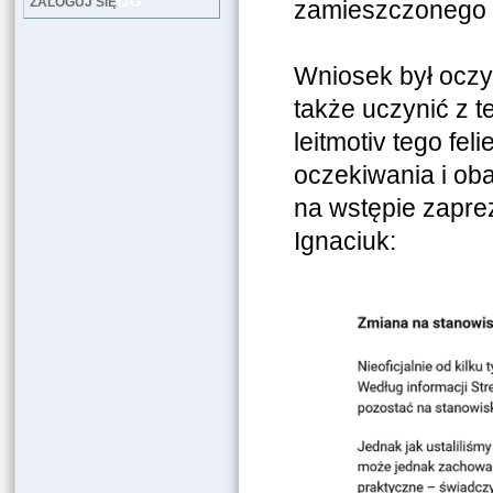
LOG
ZALOGUJ SIĘ
zamieszczonego w
Wniosek był oczy
także uczynić z t
leitmotiv tego fel
oczekiwania i ob
na wstępie zapre
Ignaciuk: