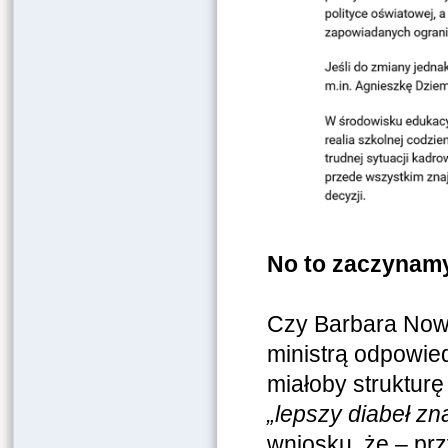
No to zaczynam
Czy Barbara Now
ministrą odpowied
miałoby struktur
„lepszy diabeł zn
wniosku, że – prz