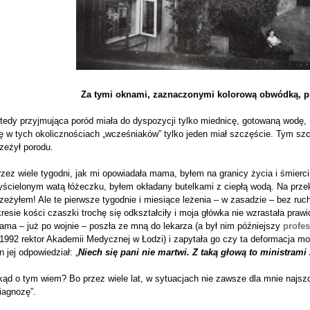
Za tymi oknami, zaznaczonymi kolorową obwódką, p
edy przyjmująca poród miała do dyspozycji tylko miednicę, gotowaną wodę, r
ę w tych okolicznościach „wcześniaków” tylko jeden miał szczęście. Tym sz
zeżył porodu.
zez wiele tygodni, jak mi opowiadała mama, byłem na granicy życia i śmierc
yścielonym watą łóżeczku, byłem okładany butelkami z ciepłą wodą. Na prz
zeżyłem! Ale te pierwsze tygodnie i miesiące leżenia – w zasadzie – bez ru
resie kości czaszki trochę się odkształciły i moja główka nie wzrastała pra
ma – już po wojnie – poszła ze mną do lekarza (a był nim późniejszy
profes
1992 rektor Akademii Medycznej w Łodzi) i zapytała go czy ta deformacja mo
n jej odpowiedział: „
Niech się pani nie martwi. Z taką głową to ministrami 
kąd o tym wiem? Bo przez wiele lat, w sytuacjach nie zawsze dla mnie najs
iagnozę”.