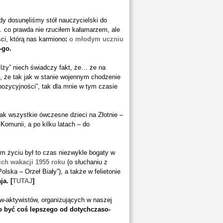
edy dosunęliśmy stół nauczycielski do
i… co prawda nie rzuciłem kałamarzem, ale
ci, którą nas karmiono
:
o młodym
uczniu
-go.
lży” niech świadczy fakt, że… że na
 że tak jak w stanie wojennym chodzenie
pozycyjności”, tak dla mnie w tym czasie
Jak wszystkie ówczesne dzieci na Złotnie –
Komunii, a po kilku latach – do
nim życiu był to czas niezwykle bogaty w
h wakacji 1955 roku
(o słuchaniu z
olska – Orzeł Biały”), a także w felietonie
ja.
[
TUTAJ
]
ów-aktywistów, organizujących w naszej
o być coś lepszego od dotychczaso-