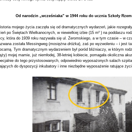
Od narodzin „wcześniaka” w 1944 roku do ucznia Szkoły Rzem
istoria mojego życia zaczęła się od dramatycznych wydarzeń, jakie rozegrały
zień po Świętach Wielkanocnych, w niewielkiej izbie (15 m² ) na poddaszu r
icy, która do 1939 roku nazywała się ul. Żeromskiego, a w tym czasie – w cza
azwana została Messingweg (
mosiężna dróżka
), zaś po wyzwoleniu – i jest t
ocarną. Tym dramatycznym wydarzeniem był poród bliźniaczy, w którym rod
ąży) mojej mamie, już niemłodej, 38-letniej kobiecie, pomagała okoliczna ak
pecjalnie do tego przystosowanych, odpowiednio wyposażonych salach szpital
ających do dyspozycji inkubatory i inne niezbędne wyposażenie ratujące życ