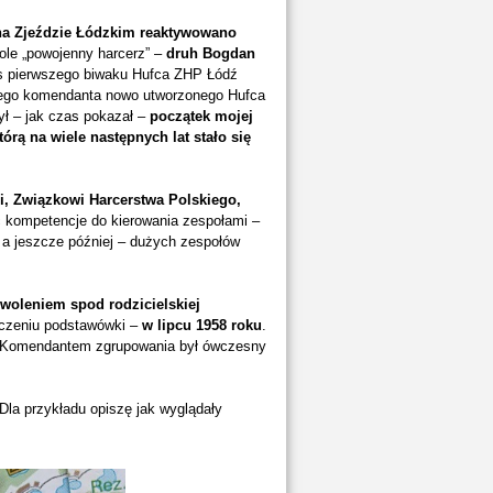
na Zjeździe Łódzkim reaktywowano
ole „powojenny harcerz” –
druh Bogdan
as pierwszego biwaku Hufca ZHP Łódź
szego komendanta nowo utworzonego Hufca
ył – jak czas pokazał –
początek mojej
órą na wiele następnych lat stało się
i, Związkowi Harcerstwa Polskiego,
 kompetencje do kierowania zespołami –
 a jeszcze później – dużych zespołów
woleniem spod rodzicielskiej
ńczeniu podstawówki –
w lipcu 1958 roku
.
w, Komendantem zgrupowania był ówczesny
Dla przykładu opiszę jak wyglądały