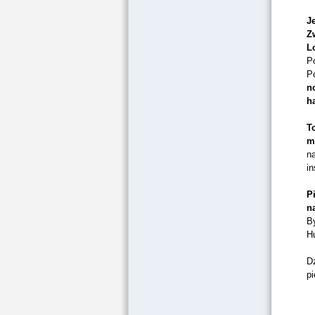
J
Z
L
P
Po
n
h
T
m
n
in
P
n
B
Hu
D
p