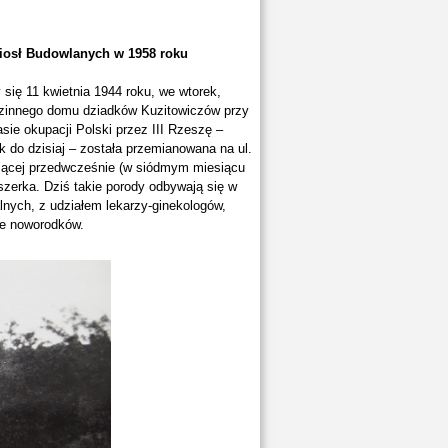
iosł Budowlanych w 1958 roku
 się 11 kwietnia 1944 roku, we wtorek,
odzinnego domu dziadków Kuzitowiczów przy
sie okupacji Polski przez III Rzeszę –
ak do dzisiaj – została przemianowana na ul.
zącej przedwcześnie (w siódmym miesiącu
uszerka. Dziś takie porody odbywają się w
nych, z udziałem lekarzy-ginekologów,
ie noworodków.