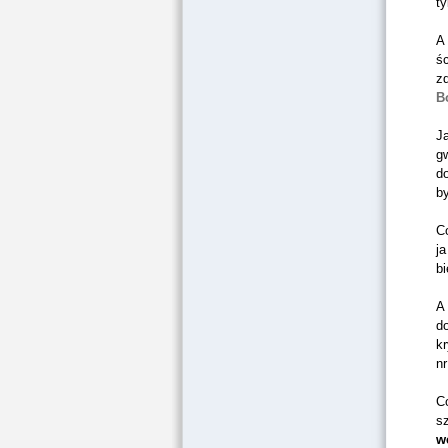
ty
A 
śc
z
B
J
g
do
by
Co
ja
b
A 
d
kr
nr
Co
s
w