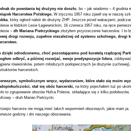
ednak do powstania tej drużyny nie doszło
, bo – jak wiadomo – 4 grudnia
wiązek Harcerstwa Polskiego.
W styczniu 1957 roku zjawił się w naszej szk
obka
, który ogłosił nabór do drużyny ZHP. Jeszcze przed wakacjami, podcz
olesie w łódzkim Lesie Łagiewnickim, 16 czerwca 1957 roku, na ręce pierw
lesie –
dh
Mariana Pietrzyckiego
złożyłem przyrzeczenie harcerskie. I to b
owej drogi rozwoju, zupełnie niezależnej od systemu szkolnego, drogi kt
arcerstwo.
o dzięki odrodzonemu, choć pozostającemu pod kuratelą rządzącej Parti
ogłem odkryć, a później rozwijać, swoje predyspozycje lidera
, zdobywać
ajpierw rówieśników, potem młodszych podopiecznych (w drużynie zuchowej),
struktorów harcerskich.
ierwszym, symbolicznym wręcz, wydarzeniem, które stało się moim wyz
adopiekuńczości, stał się obóz harcerski,
na który pojechałem tuż po uko
yło to zgrupowanie obozów Hufca Polesie, składające się z kilku podobozó
fcowy – druh Marian Pietrzycki.
zisiejsi harcerze nie mogą mieć takich wspomnień obozowych, jakie mam ja. 
ierwsze godziny i dni naszego obozowania.