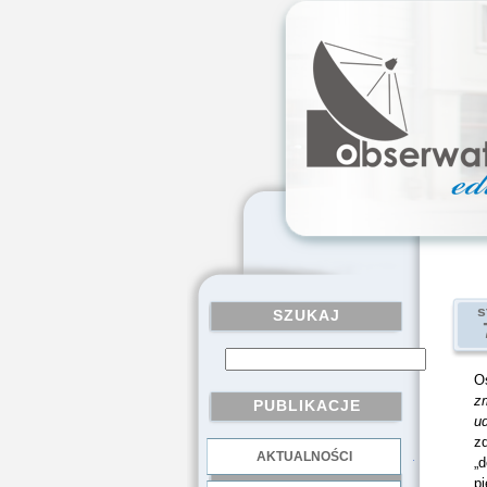
s
SZUKAJ
O
zm
PUBLIKACJE
ud
z
AKTUALNOŚCI
.
„d
p