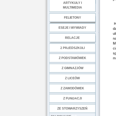
ARTYKUŁY I
MULTIMEDIA
.
FELIETONY
H
ESEJE I WYWIADY
d
.
ul
RELACJE
n
M
DOBRE PRAKTYKI
Z PRZEDSZKOLI
ci
s
Z PODSTAWÓWEK
m
Z GIMNAZJÓW
Z LICEÓW
Z ZAWODÓWEK
NGO
Z FUNDACJI
ZE STOWARZYSZEŃ