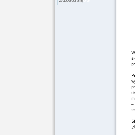
LOG
ZALOGUJ SIĘ
Wt
si
pr
Pr
w
pr
ok
ma
– 
te
S
„d