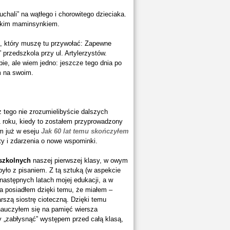
chali” na wątłego i chorowitego dzieciaka.
takim maminsynkiem.
a, który muszę tu przywołać: Zapewne
przedszkola przy ul. Artylerzystów.
e, ale wiem jedno: jeszcze tego dnia po
m na swoim.
 tego nie zrozumielibyście dalszych
1 roku, kiedy to zostałem przyprowadzony
m już w eseju
Jak 60 lat temu skończyłem
ty i zdarzenia o nowe wspominki.
szkolnych
naszej pierwszej klasy, w owym
było z pisaniem. Z tą sztuką (w aspekcie
 następnych latach mojej edukacji, a w
ia posiadłem dzięki temu, że miałem –
rszą siostrę cioteczną. Dzięki temu
 nauczyłem się na pamięć wiersza
 „zabłysnąć” występem przed całą klasą,