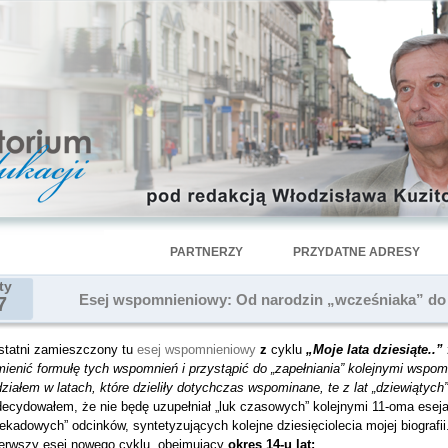
PARTNERZY
PRZYDATNE ADRESY
ty
Esej wspomnieniowy: Od narodzin „wcześniaka” do
7
statni zamieszczony tu
esej wspomnieniowy
z
cyklu
„Moje lata dziesiąte..”
ienić formułę tych wspomnień i przystąpić do „zapełniania” kolejnymi wspo
ziałem w latach, które dzieliły dotychczas wspominane, te z lat „dziewiątych” 
decydowałem, że nie będę uzupełniał „luk czasowych” kolejnymi 11-oma eseja
ekadowych” odcinków, syntetyzujących kolejne dziesięciolecia mojej biografi
ierwszy esej nowego cyklu, obejmujący
okres 14-u lat: