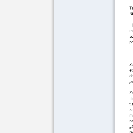
Ta
N
I 
mi
S
p
Za
et
d
p
Z
fi
t.
za
mi
n
„
re