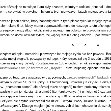
kże późniejsze miesiące i lata były czasem, w którym rodzice „chuchali i dmu
ie ma co owijać w bawełnę – byłem w tych pierwszych latach mojego życia 
jeszcze jeden epizod, który zapamiętałem z tych pierwszych lat mojego życi
ałem około 6 lat, kiedy mama zaprowadziła mnie do naszego „złotniańskiego” 
zczegółów i wszystkich okoliczności mojego tam pobytu nie przypominam sobi
owrocie do domu oświadczyłem, że więcej tam nie chcę chodzić! I postawiłe
x x x
cząłem od opisu narodzin i pierwszych lat mojego życia nie bez powodu. Bez
apów mojej biografii, począwszy od tego, który rozpoczął się 3 września 195
o pierwszej klasy Szkoły Podstawowej nr 135 w Łodzi. Ten okres wspominałe
odstawówkę i nie poszedłem do „Kopra”
.
Teraz uzupełnię opisane tam fak
acznę od tego, że zasiadając
w tradycyjnych,
„przedwojennych” ławkach
lialnym budynku SP nr 135 przy ul. Płatowcowej, umiałem już czytać. Gorzej 
zw. „charakteru pisma”, ale później także ortografii) miałem problemy także w
sadzie mam je i dzisiaj. Znajomość liter (drukowanych) i umiejętność czytan
eszkające w tym samym domu – starszą o 10 lat siostrę rodzoną i o 5 lat sta
auczyłem się czytać książeczki dla dzieci – w tym utwory Juliana Tuwima. I
Lokomotywa”.
Dlatego mogłem już w pierwszych dniach chodzenia do szkoły
cytując „z pamięci”: „
Stoi na stacji lokomotywa
”.