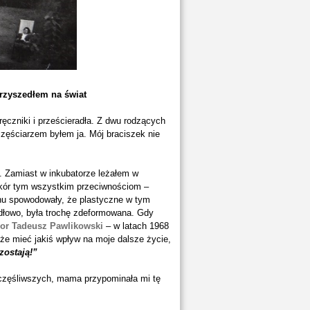
rzyszedłem na świat
ęczniki i prześcieradła. Z dwu rodzących
częściarzem byłem ja. Mój braciszek nie
i. Zamiast w inkubatorze leżałem w
ekór tym wszystkim przeciwnościom –
chu spowodowały, że plastyczne w tym
widłowo, była trochę zdeformowana.
Gdy
or Tadeusz Pawlikowski
– w latach 1968
że mieć jakiś wpływ na moje dalsze życie,
zostają!”
zczęśliwszych, mama przypominała mi tę