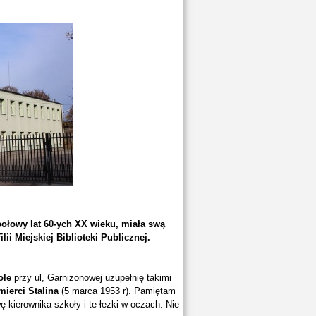
połowy lat 60-ych XX wieku, miała swą
lii Miejskiej Biblioteki Publicznej.
ole
przy ul, Garnizonowej uzupełnię takimi
ierci Stalina
(5 marca 1953 r). Pamiętam
kierownika szkoły i te łezki w oczach. Nie