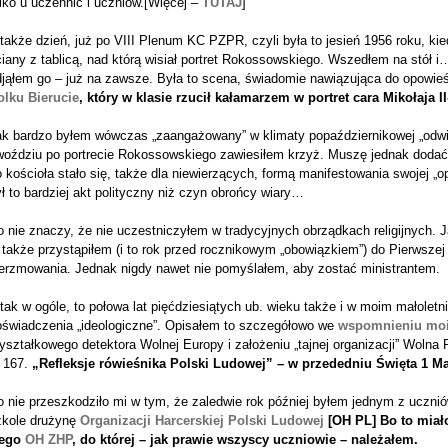
lko u uczennic i uczniów.[Więcej –
TUTAJ
]
także dzień, już po VIII Plenum KC PZPR, czyli była to jesień 1956 roku, ki
iany z tablicą, nad którą wisiał portret Rokossowskiego. Wszedłem na stół 
djąłem go – już na zawsze. Była to scena, świadomie nawiązująca do opowieś
olku Bierucie
,
który w klasie rzucił kałamarzem w portret cara Mikołaja II
ak bardzo byłem wówczas „zaangażowany” w klimaty popaździernikowej „odwi
woździu po portrecie Rokossowskiego zawiesiłem krzyż. Muszę jednak dodać,
 kościoła stało się, także dla niewierzących, formą manifestowania swojej „o
ł to bardziej akt polityczny niż czyn obrońcy wiary…
 nie znaczy, że nie uczestniczyłem w tradycyjnych obrządkach religijnych. 
 także przystąpiłem (i to rok przed rocznikowym „obowiązkiem”) do Pierwszej 
ierzmowania. Jednak nigdy nawet nie pomyślałem, aby zostać ministrantem.
tak w ogóle, to połowa lat pięćdziesiątych ub. wieku także i w moim małolet
oświadczenia „ideologiczne”. Opisałem to szczegółowo we
wspomnieniu moic
yształkowego detektora Wolnej Europy i założeniu „tajnej organizacji” Wolna P
 167.
„Refleksje rówieśnika Polski Ludowej” – w przededniu Święta 1 Ma
 nie przeszkodziło mi w tym, że zaledwie rok później byłem jednym z uczni
zkole drużynę
Organizacji Harcerskiej Polski Ludowej
[OH PL]
Bo to miał
ego
OH ZHP
,
do której – jak prawie wszyscy uczniowie – należałem.